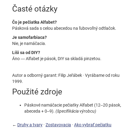
Časté otázky
Čo je pečiatka Alfabet?
Pásková sada s celou abecedou na ľubovoľný odtlačok.
Je samofarbiaca?
Nie, je namáčacia.
Líši sa od DIY?
Áno — Alfabet je pások, DIY sa skladá pinzetou.
Autor a odborný garant: Filip Jeřábek · Vyrábame od roku
1999.
Použité zdroje
Páskové namáčacie pečiatky Alfabet (12–20 pások,
abeceda + 0–9).
(špecifikácia výrobcu)
←
Druhy a tvary
·
Zostavovacia
·
Ako vybrať pečiatku