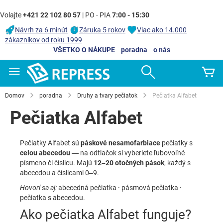
Volajte
+421 22 102 80 57
| PO - PIA
7:00 - 15:30
Návrh za 6 minút
Záruka 5 rokov
Viac ako 14.000
zákazníkov od roku 1999
VŠETKO O NÁKUPE
poradna
o nás
Skip
Search
Mô
to
Content
Domov
poradna
Druhy a tvary pečiatok
Pečiatka Alfabet
Pečiatka Alfabet
Pečiatky Alfabet sú
páskové nesamofarbiace
pečiatky s
celou abecedou
— na odtlačok si vyberiete ľubovoľné
písmeno či číslicu. Majú
12–20 otočných pások
, každý s
abecedou a číslicami 0–9.
Hovorí sa aj:
abecedná pečiatka · pásmová pečiatka ·
pečiatka s abecedou.
Ako pečiatka Alfabet funguje?