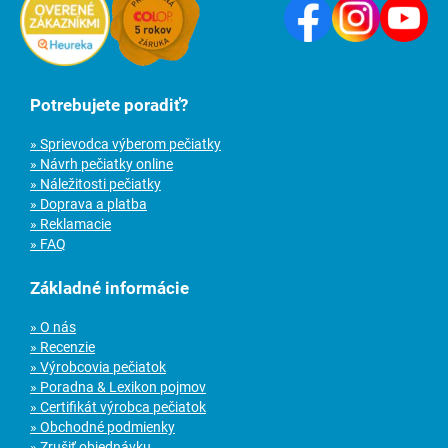
Potrebujete poradiť?
» Sprievodca výberom pečiatky
» Návrh pečiatky online
» Náležitosti pečiatky
» Doprava a platba
» Reklamacie
» FAQ
Základné informácie
» O nás
» Recenzie
» Výrobcovia pečiatok
» Poradna & Lexikon pojmov
» Certifikát výrobca pečiatok
» Obchodné podmienky
» Zrušiť objednávku