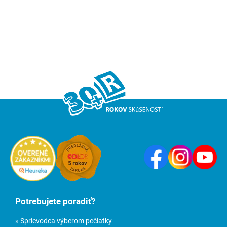
Potrebujete poradiť?
» Sprievodca výberom pečiatky