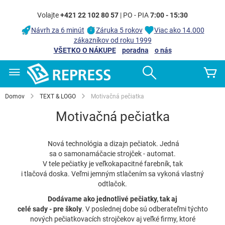
Volajte
+421 22 102 80 57
| PO - PIA
7:00 - 15:30
Návrh za 6 minút
Záruka 5 rokov
Viac ako 14.000
zákazníkov od roku 1999
VŠETKO O NÁKUPE
poradna
o nás
Skip
Search
Mô
to
Content
Domov
TEXT & LOGO
Motivačná pečiatka
Motivačná pečiatka
Nová technológia a dizajn pečiatok. Jedná
sa o samonamáčacie strojček - automat.
V tele pečiatky je veľkokapacitné farebník, tak
i tlačová doska. Veľmi jemným stlačením sa vykoná vlastný
odtlačok.
Dodávame ako jednotlivé pečiatky, tak aj
celé sady - pre školy
. V poslednej dobe sú odberateľmi týchto
nových pečiatkovacích strojčekov aj veľké firmy, ktoré