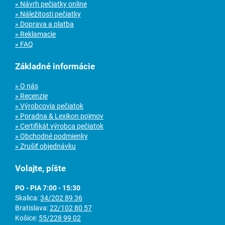
» Návrh pečiatky online
» Náležitosti pečiatky
» Doprava a platba
» Reklamacie
» FAQ
Základné informácie
» O nás
» Recenzie
» Výrobcovia pečiatok
» Poradna & Lexikon pojmov
» Certifikát výrobca pečiatok
» Obchodné podmienky
» Zrušiť objednávku
Volajte, píšte
PO - PIA 7:00 - 15:30
Skalica:
34/202 89 36
Bratislava:
22/102 80 57
Košice:
55/228 99 02