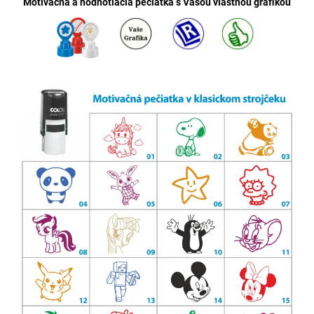
Motivačná a hodnotiacia pečiatka s Vašou vlastnou grafikou