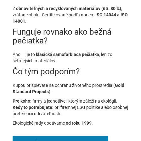
Z
obnoviteľných a recyklovaných materiálov (65–80 %)
,
vrátane obalu. Certifikované podľa noriem
ISO 14044 a ISO
14001
.
Funguje rovnako ako bežná
pečiatka?
Áno — je to
klasická samofarbiaca pečiatka
, len zo
šetrnejších materiálov.
Čo tým podporím?
Kúpou prispievate na ochranu životného prostredia (
Gold
Standard Projects
).
Pre koho:
firmy a jednotlivci, ktorým záleží na ekológii.
Kedy to potrebujete:
pri firemnej ESG politike alebo osobnej
preferencii udržateľnosti.
Ekologické rady dodávame
od roku 1999
.