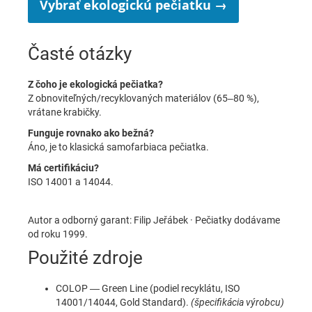
Vybrať ekologickú pečiatku →
Časté otázky
Z čoho je ekologická pečiatka?
Z obnoviteľných/recyklovaných materiálov (65–80 %),
vrátane krabičky.
Funguje rovnako ako bežná?
Áno, je to klasická samofarbiaca pečiatka.
Má certifikáciu?
ISO 14001 a 14044.
Autor a odborný garant: Filip Jeřábek · Pečiatky dodávame
od roku 1999.
Použité zdroje
COLOP — Green Line (podiel recyklátu, ISO
14001/14044, Gold Standard).
(špecifikácia výrobcu)