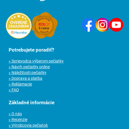
Potrebujete poradiť?
» Sprievodca výberom pečiatky
» Návrh pečiatky online
» Náležitosti pečiatky
» Doprava a platba
» Reklamacie
» FAQ
Základné informácie
» O nás
» Recenzie
» Výrobcovia pečiatok