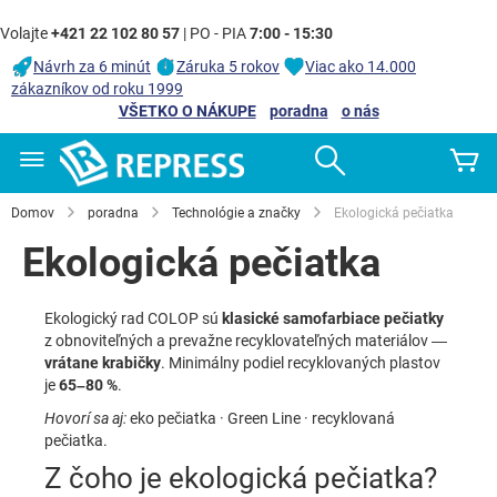
Volajte
+421 22 102 80 57
| PO - PIA
7:00 - 15:30
Návrh za 6 minút
Záruka 5 rokov
Viac ako 14.000
zákazníkov od roku 1999
VŠETKO O NÁKUPE
poradna
o nás
Skip
Search
Mô
to
Content
Domov
poradna
Technológie a značky
Ekologická pečiatka
Ekologická pečiatka
Ekologický rad COLOP sú
klasické samofarbiace pečiatky
z obnoviteľných a prevažne recyklovateľných materiálov —
vrátane krabičky
. Minimálny podiel recyklovaných plastov
je
65–80 %
.
Hovorí sa aj:
eko pečiatka · Green Line · recyklovaná
pečiatka.
Z čoho je ekologická pečiatka?