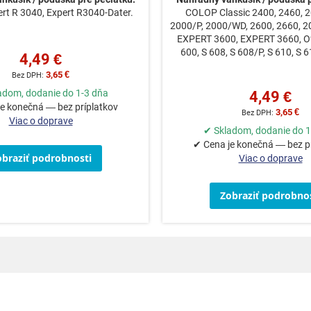
t R 3040, Expert R3040-Dater.
COLOP Classic 2400, 2460, 2
2000/P, 2000/WD, 2600, 2660, 2
EXPERT 3600, EXPERT 3660, Off
600, S 608, S 608/P, S 610, S 6
4,49 €
3,65 €
adom, dodanie do 1-3 dňa
4,49 €
e konečná — bez príplatkov
3,65 €
Viac o doprave
✔ Skladom, dodanie do 1
✔ Cena je konečná — bez p
obraziť podrobnosti
Viac o doprave
Zobraziť podrobnos