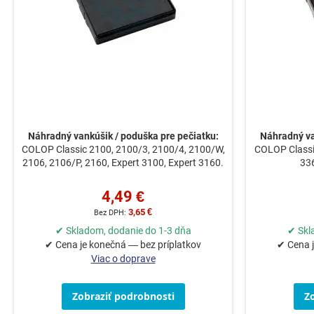
Náhradný vankúšik / poduška pre pečiatku:
Náhradný va
COLOP Classic 2100, 2100/3, 2100/4, 2100/W,
COLOP Classic
2106, 2106/P, 2160, Expert 3100, Expert 3160.
336
4,49 €
3,65 €
✔ Skladom, dodanie do 1-3 dňa
✔ Skl
✔ Cena je konečná — bez príplatkov
✔ Cena j
Viac o doprave
Zobraziť podrobnosti
Z