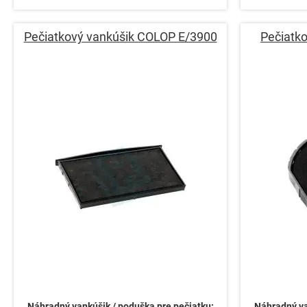
Pečiatkový vankúšik COLOP E/3900
Pečiatk
Náhradný vankúšik / poduška pre pečiatku:
Náhradný va