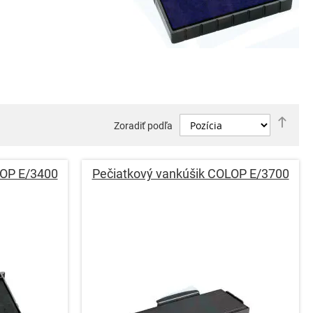
Nast
Zoradiť podľa
zost
smer
LOP E/3400
Pečiatkový vankúšik COLOP E/3700