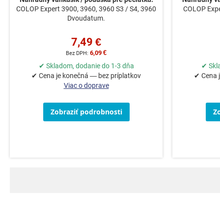
COLOP Expert 3900, 3960, 3960 S3 / S4, 3960
COLOP Exper
Dvoudatum.
7,49 €
6,09 €
✔ Skladom, dodanie do 1-3 dňa
✔ Skl
✔ Cena je konečná — bez príplatkov
✔ Cena j
Viac o doprave
Zobraziť podrobnosti
Z