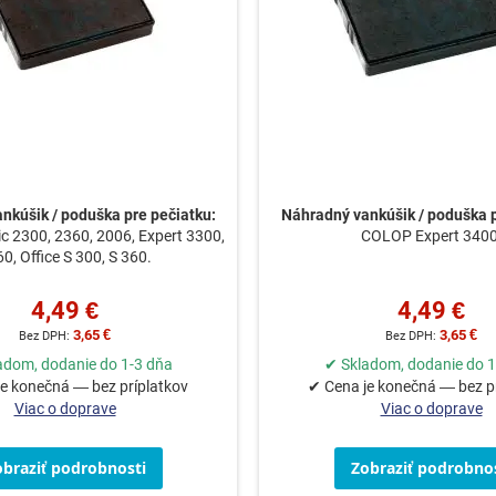
nkúšik / poduška pre pečiatku:
Náhradný vankúšik / poduška p
 2300, 2360, 2006, Expert 3300,
COLOP Expert 3400
0, Office S 300, S 360.
4,49 €
4,49 €
3,65 €
3,65 €
adom, dodanie do 1-3 dňa
✔ Skladom, dodanie do 1
e konečná — bez príplatkov
✔ Cena je konečná — bez p
Viac o doprave
Viac o doprave
obraziť podrobnosti
Zobraziť podrobnos