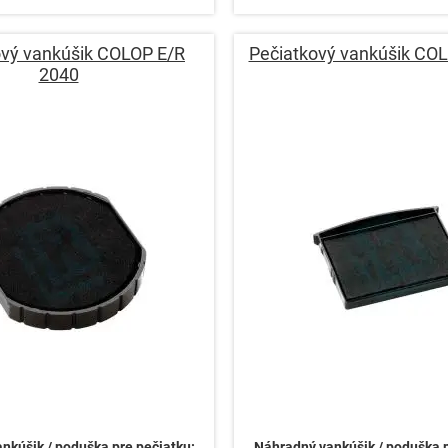
ový vankúšik COLOP E/R
Pečiatkový vankúšik CO
2040
nkúšik / poduška pre pečiatku:
Náhradný vankúšik / poduška p