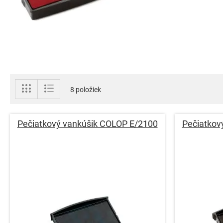
Zobraziť
Mriežka
Zoznam
8
položiek
ako
Pečiatkový vankúšik COLOP E/2100
Pečiatkov