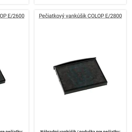
LOP E/2600
Pečiatkový vankúšik COLOP E/2800
re pečiatku:
Náhradný vankúšik / poduška pre pečiatku: