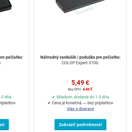
re pečiatku:
Náhradný vankúšik / poduška pre pečiatku:
.
COLOP Expert 3700.
5,49 €
4,46 €
-3 dňa
✔ Skladom, dodanie do 1-3 dňa
ríplatkov
✔ Cena je konečná — bez príplatkov
Viac o doprave
ti
Zobraziť podrobnosti