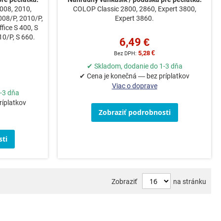
008, 2010,
COLOP Classic 2800, 2860, Expert 3800,
008/P, 2010/P,
Expert 3860.
ice S 400, S
10/P, S 660.
6,49 €
5,28 €
✔ Skladom, dodanie do 1-3 dňa
✔ Cena je konečná — bez príplatkov
Viac o doprave
-3 dňa
ríplatkov
Zobraziť podrobnosti
ti
Zobraziť
na stránku