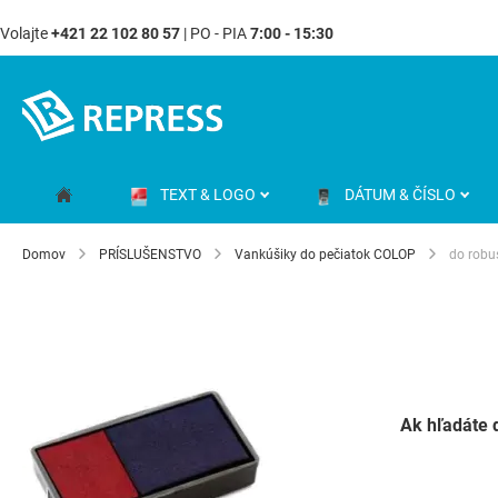
Volajte
+421 22 102 80 57
| PO - PIA
7:00 - 15:30
Skip
to
Content
TEXT & LOGO
DÁTUM & ČÍSLO
Domov
PRÍSLUŠENSTVO
Vankúšiky do pečiatok COLOP
do robu
Ak hľadáte 