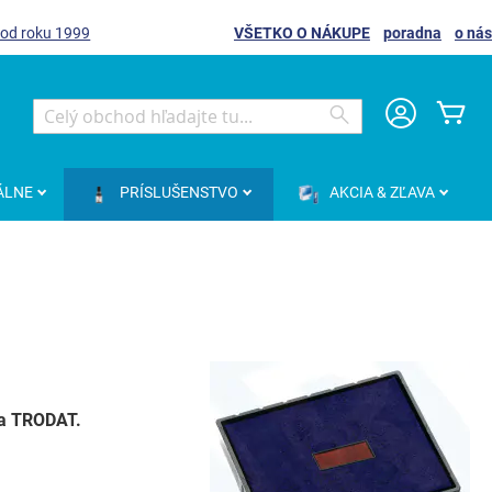
 od roku 1999
VŠETKO O NÁKUPE
poradna
o nás
Môj
Search
Search
ÁLNE
PRÍSLUŠENSTVO
AKCIA & ZĽAVA
 a TRODAT.