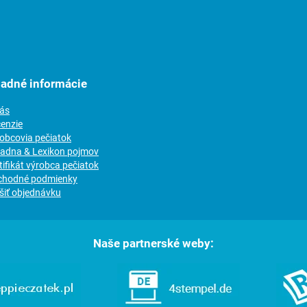
ladné informácie
nás
cenzie
robcovia pečiatok
radna & Lexikon pojmov
tifikát výrobca pečiatok
chodné podmienky
šiť objednávku
Naše partnerské weby: