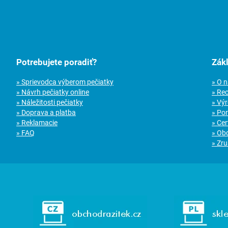
Potrebujete poradiť?
Zák
» Sprievodca výberom pečiatky
» O 
» Návrh pečiatky online
» Re
» Náležitosti pečiatky
» Vý
» Doprava a platba
» Po
» Reklamacie
» Cer
» FAQ
» Ob
» Zru