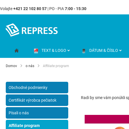
Volajte
+421 22 102 80 57
| PO - PIA
7:00 - 15:30
Skip
to
Content
TEXT & LOGO
DÁTUM & ČÍSLO
Domov
o nás
Affiliate program
Obchodné podmienky
Radi by sme vám ponúkli s
Certifikát výrobca pečiatok
Písali o nás
Affiliate program