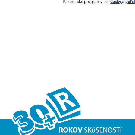
Partnerské programy pre
český
a
poľsk