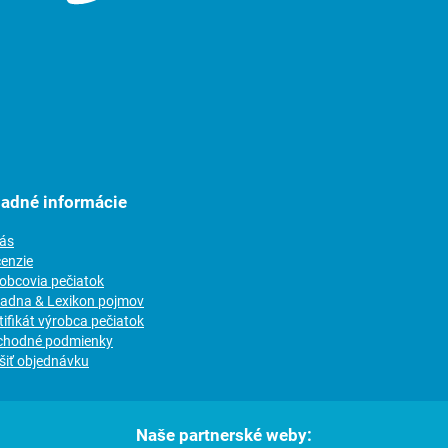
ladné informácie
nás
cenzie
robcovia pečiatok
radna & Lexikon pojmov
tifikát výrobca pečiatok
chodné podmienky
šiť objednávku
Naše partnerské weby: