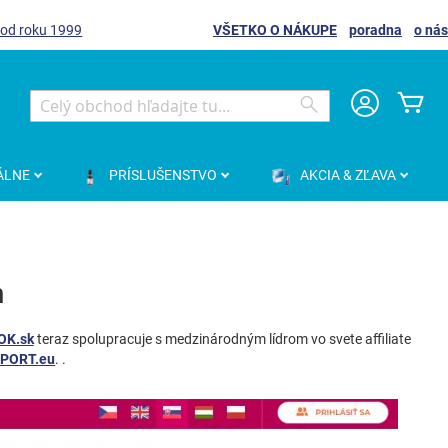
 od roku 1999
VŠETKO O NÁKUPE
poradna
o nás
Môj
Search
Search
ÁLNE
PRÍSLUŠENSTVO
AKCIA & ZĽAVA
m
OK.sk
teraz spolupracuje s medzinárodným lídrom vo svete affiliate
EPORT.eu
. .