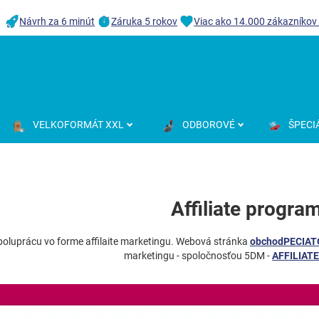
Návrh za 6 minút
Záruka 5 rokov
Viac ako 14.000 zákazníkov
VELKOFORMÁT XXL
ODBOROVÉ
ŠPECI
Affiliate progra
poluprácu vo forme affilaite marketingu. Webová stránka
obchodPECIAT
marketingu - spoločnosťou 5DM -
AFFILIAT