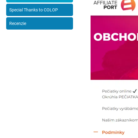
Special Thanks to COLOP
Recenzie