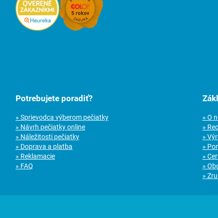
Potrebujete poradiť?
Zák
» Sprievodca výberom pečiatky
» O 
» Návrh pečiatky online
» Re
» Náležitosti pečiatky
» Vý
» Doprava a platba
» Po
» Reklamacie
» Cer
» FAQ
» Ob
» Zru