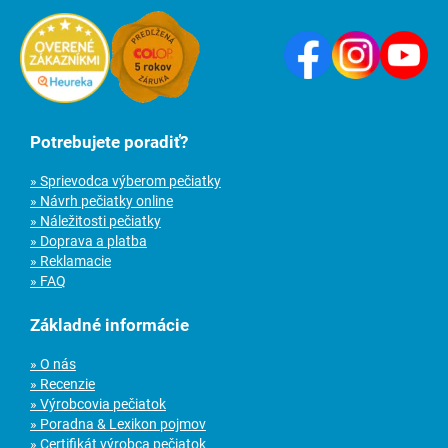
Potrebujete poradiť?
» Sprievodca výberom pečiatky
» Návrh pečiatky online
» Náležitosti pečiatky
» Doprava a platba
» Reklamacie
» FAQ
Základné informácie
» O nás
» Recenzie
» Výrobcovia pečiatok
» Poradna & Lexikon pojmov
» Certifikát výrobca pečiatok