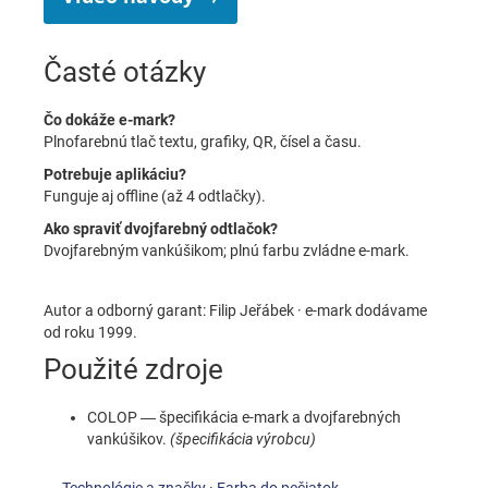
Časté otázky
Čo dokáže e-mark?
Plnofarebnú tlač textu, grafiky, QR, čísel a času.
Potrebuje aplikáciu?
Funguje aj offline (až 4 odtlačky).
Ako spraviť dvojfarebný odtlačok?
Dvojfarebným vankúšikom; plnú farbu zvládne e-mark.
Autor a odborný garant: Filip Jeřábek · e-mark dodávame
od roku 1999.
Použité zdroje
COLOP — špecifikácia e-mark a dvojfarebných
vankúšikov.
(špecifikácia výrobcu)