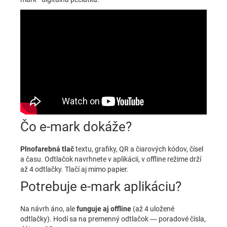
Čo e-mark dokáže?
Plnofarebná tlač
textu, grafiky, QR a čiarových kódov, čísel
a času. Odtlačok navrhnete v aplikácii, v offline režime drží
až 4 odtlačky. Tlačí aj mimo papier.
Potrebuje e-mark aplikáciu?
Na návrh áno, ale
funguje aj offline
(až 4 uložené
odtlačky). Hodí sa na premenný odtlačok — poradové čísla,