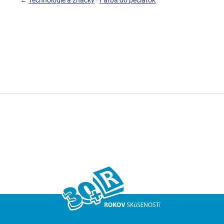
←
Technológie a značky
·
Farba do pečiatok