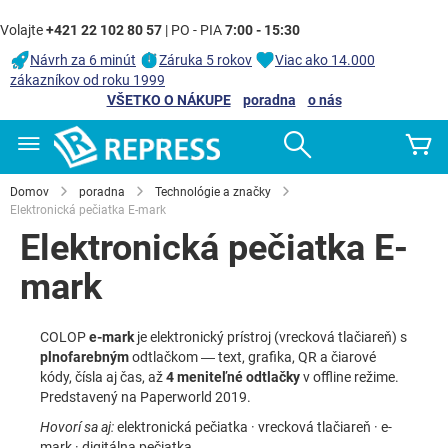
Volajte
+421 22 102 80 57
| PO - PIA
7:00 - 15:30
Návrh za 6 minút
Záruka 5 rokov
Viac ako 14.000
zákazníkov od roku 1999
VŠETKO O NÁKUPE
poradna
o nás
Skip
Search
Mô
to
Content
Domov
poradna
Technológie a značky
Elektronická pečiatka E-mark
Elektronická pečiatka E-
mark
COLOP
e-mark
je elektronický prístroj (vrecková tlačiareň) s
plnofarebným
odtlačkom — text, grafika, QR a čiarové
kódy, čísla aj čas, až
4 meniteľné odtlačky
v offline režime.
Predstavený na Paperworld 2019.
Hovorí sa aj:
elektronická pečiatka · vrecková tlačiareň · e-
mark · digitálna pečiatka.