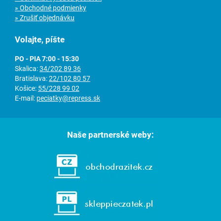
» Obchodné podmienky
» Zrušiť objednávku
Volajte, píšte
PO - PIA 7:00 - 15:30
Skalica:
34/202 89 36
Bratislava:
22/102 80 57
Košice:
55/228 99 02
E-mail:
peciatky@repress.sk
Naše partnerské weby: