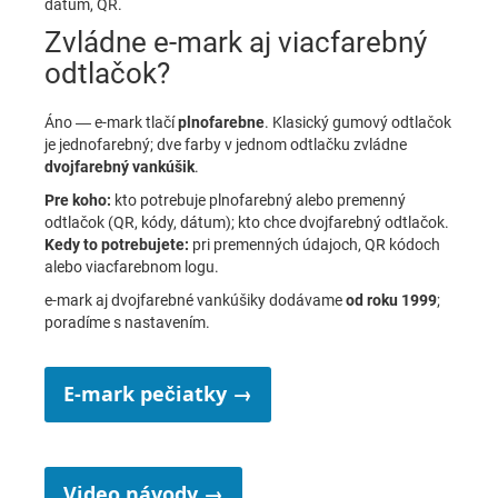
dátum, QR.
Zvládne e-mark aj viacfarebný
odtlačok?
Áno — e-mark tlačí
plnofarebne
. Klasický gumový odtlačok
je jednofarebný; dve farby v jednom odtlačku zvládne
dvojfarebný vankúšik
.
Pre koho:
kto potrebuje plnofarebný alebo premenný
odtlačok (QR, kódy, dátum); kto chce dvojfarebný odtlačok.
Kedy to potrebujete:
pri premenných údajoch, QR kódoch
alebo viacfarebnom logu.
e-mark aj dvojfarebné vankúšiky dodávame
od roku 1999
;
poradíme s nastavením.
E-mark pečiatky →
Video návody →