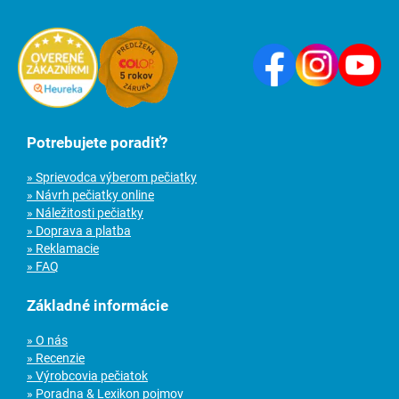
Potrebujete poradiť?
» Sprievodca výberom pečiatky
» Návrh pečiatky online
» Náležitosti pečiatky
» Doprava a platba
» Reklamacie
» FAQ
Základné informácie
» O nás
» Recenzie
» Výrobcovia pečiatok
» Poradna & Lexikon pojmov