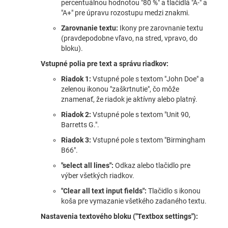
percentuálnou hodnotou "80 %" a tlačidlá "A-" a
"A+" pre úpravu rozostupu medzi znakmi.
Zarovnanie textu:
Ikony pre zarovnanie textu
(pravdepodobne vľavo, na stred, vpravo, do
bloku).
Vstupné polia pre text a správu riadkov:
Riadok 1:
Vstupné pole s textom "John Doe" a
zelenou ikonou "zaškrtnutie", čo môže
znamenať, že riadok je aktívny alebo platný.
Riadok 2:
Vstupné pole s textom "Unit 90,
Barretts G.".
Riadok 3:
Vstupné pole s textom "Birmingham
B66".
"select all lines":
Odkaz alebo tlačidlo pre
výber všetkých riadkov.
"Clear all text input fields":
Tlačidlo s ikonou
koša pre vymazanie všetkého zadaného textu.
Nastavenia textového bloku ("Textbox settings"):