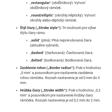
„
rectangular
“ (obdĺžnikový): Vytvorí
obdĺžnikový rámček.
„
round/elliptic
“ (okrúhly/eliptický): Vytvorí
okrúhly alebo eliptický rámček.
Štýl čiary („Stroke style“):
Tri možnosti pre výber
štýlu čiary rámu:
„
solid
“ (plná): Plná neprerušovaná čiara
(aktuálne vybraté).
„
dashed
“ (čiarkovaná): Čiarkovaná čiara.
„
dotted
“ (bodkovaná): Bodkovaná čiara.
Zaoblenie rohov („Border radius“):
Pole s hodnotou
„0 mm“ a posuvníkom pre nastavenie zaoblenia
rohov rámčeka. Rozsah nastavenia je od 0 mm do 5
mm.
Hrúbka čiary („Stroke width“):
Pole s hodnotou „0,2
mm“ a posuvníkom pre nastavenie hrúbky čiary
rámčeka. Rozsah nastavenia je od 0,2 mm do 2 mm.