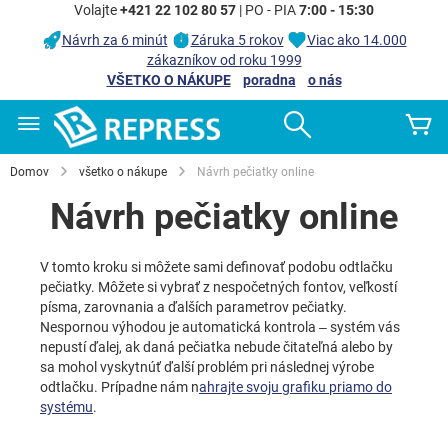
Volajte
+421 22 102 80 57
| PO - PIA
7:00 - 15:30
Návrh za 6 minút
Záruka 5 rokov
Viac ako 14.000
zákazníkov od roku 1999
VŠETKO O NÁKUPE
poradna
o nás
Skip
Search
Mô
to
Content
Domov
všetko o nákupe
Návrh pečiatky online
Návrh pečiatky online
V tomto kroku si môžete sami definovať podobu odtlačku
pečiatky. Môžete si vybrať z nespočetných fontov, veľkostí
písma, zarovnania a ďalších parametrov pečiatky.
Nespornou výhodou je automatická kontrola – systém vás
nepustí ďalej, ak daná pečiatka nebude čitateľná alebo by
sa mohol vyskytnúť ďalší problém pri následnej výrobe
odtlačku. Prípadne nám n
ahrajte svoju grafiku priamo do
systému
.