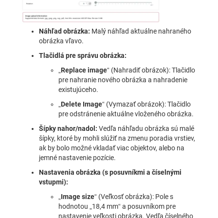
Náhľad obrázka:
Malý náhľad aktuálne nahraného
obrázka vľavo.
Tlačidlá pre správu obrázka:
„
Replace image
“ (Nahradiť obrázok): Tlačidlo
pre nahranie nového obrázka a nahradenie
existujúceho.
„
Delete Image
“ (Vymazať obrázok): Tlačidlo
pre odstránenie aktuálne vloženého obrázka.
Šípky nahor/nadol:
Vedľa náhľadu obrázka sú malé
šípky, ktoré by mohli slúžiť na zmenu poradia vrstiev,
ak by bolo možné vkladať viac objektov, alebo na
jemné nastavenie pozície.
Nastavenia obrázka (s posuvníkmi a číselnými
vstupmi):
„
Image size
“ (Veľkosť obrázka): Pole s
hodnotou „18,4 mm“ a posuvníkom pre
nastavenie veľkosti obrázka. Vedľa číselného