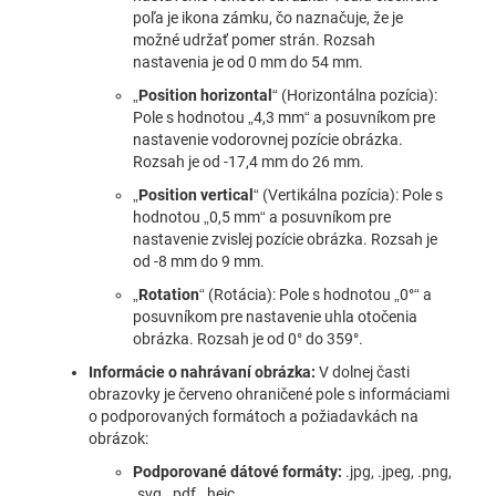
poľa je ikona zámku, čo naznačuje, že je
možné udržať pomer strán. Rozsah
nastavenia je od 0 mm do 54 mm.
„
Position horizontal
“ (Horizontálna pozícia):
Pole s hodnotou „4,3 mm“ a posuvníkom pre
nastavenie vodorovnej pozície obrázka.
Rozsah je od -17,4 mm do 26 mm.
„
Position vertical
“ (Vertikálna pozícia): Pole s
hodnotou „0,5 mm“ a posuvníkom pre
nastavenie zvislej pozície obrázka. Rozsah je
od -8 mm do 9 mm.
„
Rotation
“ (Rotácia): Pole s hodnotou „0°“ a
posuvníkom pre nastavenie uhla otočenia
obrázka. Rozsah je od 0° do 359°.
Informácie o nahrávaní obrázka:
V dolnej časti
obrazovky je červeno ohraničené pole s informáciami
o podporovaných formátoch a požiadavkách na
obrázok:
Podporované dátové formáty:
.jpg, .jpeg, .png,
.svg, .pdf, .heic.