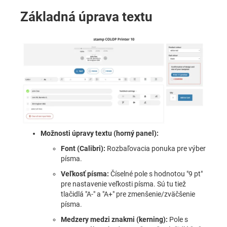
Základná úprava textu
Možnosti úpravy textu (horný panel):
Font (Calibri):
Rozbaľovacia ponuka pre výber
písma.
Veľkosť písma:
Číselné pole s hodnotou "9 pt"
pre nastavenie veľkosti písma. Sú tu tiež
tlačidlá "A-" a "A+" pre zmenšenie/zväčšenie
písma.
Medzery medzi znakmi (kerning):
Pole s