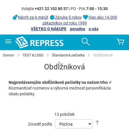
Volajte
+421 22 102 80 57
| PO - PIA
7:00 - 15:30
Návrh za 6 minút
Záruka 5 rokov
Viac ako 14.000
zákazníkov od roku 1999
VŠETKO O NÁKUPE
poradna
o nás
Skip
Search
Mô
to
Content
Domov
TEXT & LOGO
Štandardná pečiatka
Obdĺžniková
Obdĺžniková
Najpredávanejšie obdĺžnikové pečiatky na našom trhu
✔
Rozmanitosť rozmerov a výborná možnosť personifikácia
obalu pečiatky.
13
položiek
Nastaviť
Zoradiť podľa
zostupný