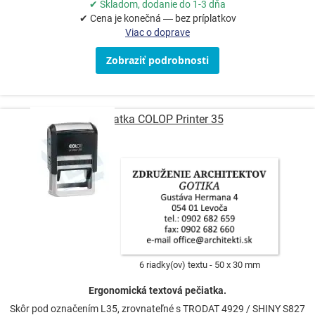
✔ Skladom, dodanie do 1-3 dňa
✔ Cena je konečná — bez príplatkov
Viac o doprave
Zobraziť podrobnosti
Pečiatka COLOP Printer 35
6 riadky(ov) textu
50 x 30 mm
Ergonomická textová pečiatka.
Skôr pod označením L35, zrovnateľné s TRODAT 4929 / SHINY S827