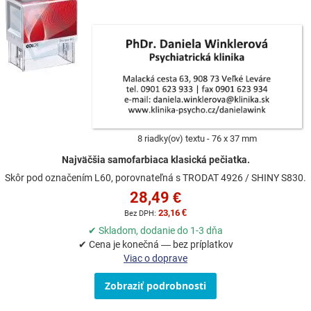
8 riadky(ov) textu
76 x 37 mm
Najväčšia samofarbiaca klasická pečiatka.
Skôr pod označením L60, porovnateľná s TRODAT 4926 / SHINY S830.
28,49 €
23,16 €
✔ Skladom, dodanie do 1-3 dňa
✔ Cena je konečná — bez príplatkov
Viac o doprave
Zobraziť podrobnosti