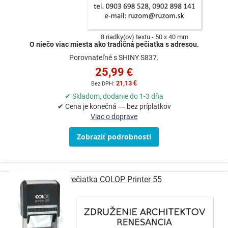
8 riadky(ov) textu
50 x 40 mm
O niečo viac miesta ako tradičná pečiatka s adresou.
Porovnateľné s SHINY S837.
25,99 €
21,13 €
✔ Skladom, dodanie do 1-3 dňa
✔ Cena je konečná — bez príplatkov
Viac o doprave
Zobraziť podrobnosti
Pečiatka COLOP Printer 55