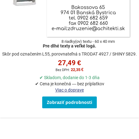
8 riadky(ov) textu
60 x 40 mm
Pre dlhé texty a veľké logá.
Skôr pod označením L55, porovnateľná s TRODAT 4927 / SHINY S829.
27,49 €
22,35 €
✔ Skladom, dodanie do 1-3 dňa
✔ Cena je konečná — bez príplatkov
Viac o doprave
Zobraziť podrobnosti