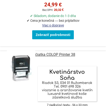
24,99 €
20,32 €
✔ Skladom, dodanie do 1-3 dňa
✔ Cena je konečná — bez príplatkov
Viac o doprave
Zobraziť podrobnosti
Pečiatka COLOP Printer 38
7 riadky(ov) textu
56 x 33 mm