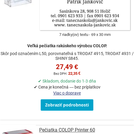
7 riadky(ov) textu
69 x 30 mm
Veľká pečiatka rakúskeho výrobcu COLOP.
Skôr pod označením L50, porovnateľná s TRODAT 4915, TRODAT 4931 /
SHINY S845.
27,49 €
22,35 €
✔ Skladom, dodanie do 1-3 dňa
✔ Cena je konečná — bez príplatkov
Viac o doprave
Zobraziť podrobnosti
Pečiatka COLOP Printer 60