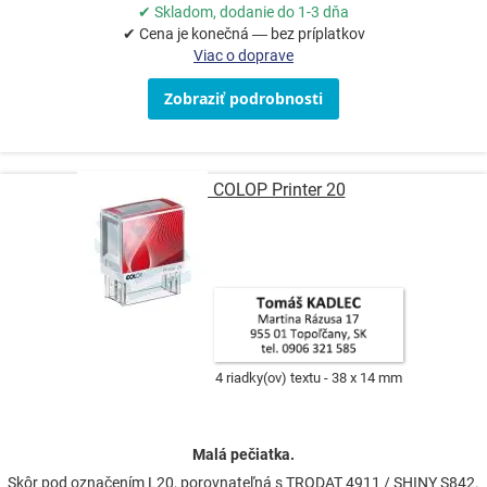
✔ Skladom, dodanie do 1-3 dňa
✔ Cena je konečná — bez príplatkov
Viac o doprave
Zobraziť podrobnosti
Pečiatka COLOP Printer 20
4 riadky(ov) textu
38 x 14 mm
Malá pečiatka.
Skôr pod označením L20, porovnateľná s TRODAT 4911 / SHINY S842.