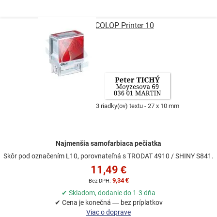
smer
Pečiatka COLOP Printer 10
3 riadky(ov) textu
27 x 10 mm
Najmenšia samofarbiaca pečiatka
Skôr pod označením L10, porovnateľná s TRODAT 4910 / SHINY S841.
11,49 €
9,34 €
✔ Skladom, dodanie do 1-3 dňa
✔ Cena je konečná — bez príplatkov
Viac o doprave