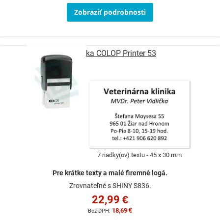
Zobraziť podrobnosti
Pečiatka COLOP Printer 53
7 riadky(ov) textu
45 x 30 mm
Pre krátke texty a malé firemné logá.
Zrovnateľné s SHINY S836.
22,99 €
18,69 €