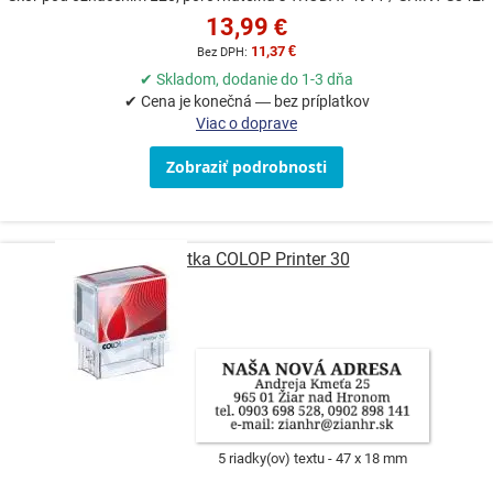
13,99 €
11,37 €
✔ Skladom, dodanie do 1-3 dňa
✔ Cena je konečná — bez príplatkov
Viac o doprave
Zobraziť podrobnosti
Pečiatka COLOP Printer 30
5 riadky(ov) textu
47 x 18 mm