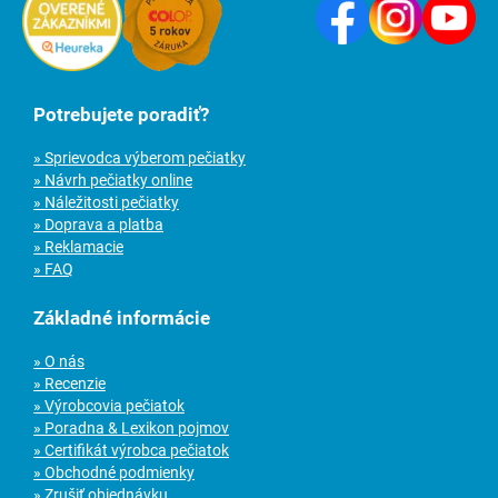
Potrebujete poradiť?
» Sprievodca výberom pečiatky
» Návrh pečiatky online
» Náležitosti pečiatky
» Doprava a platba
» Reklamacie
» FAQ
Základné informácie
» O nás
» Recenzie
» Výrobcovia pečiatok
» Poradna & Lexikon pojmov
» Certifikát výrobca pečiatok
» Obchodné podmienky
» Zrušiť objednávku