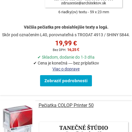
6 riadky(ov) textu
59 x 23 mm
Väčšia pečiatka pre obsiahlejšie texty a logá.
Skôr pod označením L40, porovnateľná s TRODAT 4913 / SHINY S844.
19,99 €
16,25 €
✔ Skladom, dodanie do 1-3 dňa
✔ Cena je konečná — bez príplatkov
Viac o doprave
Zobraziť podrobnosti
Pečiatka COLOP Printer 50