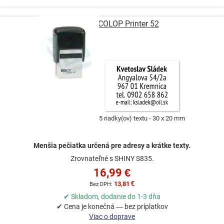
Pečiatka COLOP Printer 52
5 riadky(ov) textu
30 x 20 mm
Menšia pečiatka určená pre adresy a krátke texty.
Zrovnateľné s SHINY S835.
16,99 €
13,81 €
✔ Skladom, dodanie do 1-3 dňa
✔ Cena je konečná — bez príplatkov
Viac o doprave