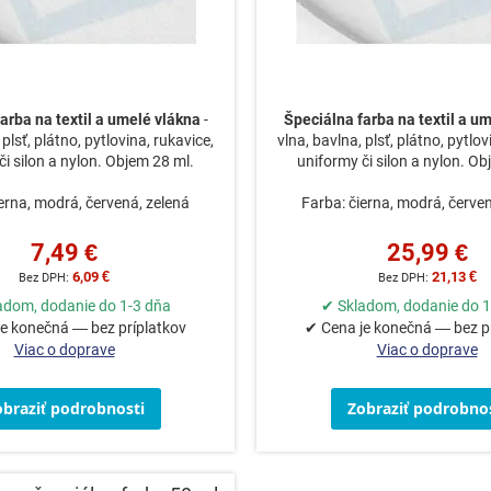
arba na textil a umelé vlákna
-
Špeciálna farba na textil a u
 plsť, plátno, pytlovina, rukavice,
vlna, bavlna, plsť, plátno, pytlov
či silon a nylon. Objem 28 ml.
uniformy či silon a nylon. Ob
erna, modrá, červená, zelená
Farba: čierna, modrá, červe
7,49 €
25,99 €
6,09 €
21,13 €
adom, dodanie do 1-3 dňa
✔ Skladom, dodanie do 1
e konečná — bez príplatkov
✔ Cena je konečná — bez p
Viac o doprave
Viac o doprave
obraziť podrobnosti
Zobraziť podrobnos