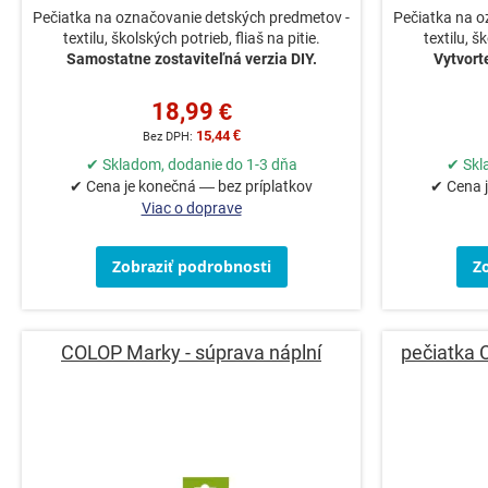
Pečiatka na označovanie detských predmetov -
Pečiatka na o
textilu, školských potrieb, fliaš na pitie.
textilu, š
Samostatne zostaviteľná verzia DIY.
Vytvorte
18,99 €
15,44 €
✔ Skladom, dodanie do 1-3 dňa
✔ Skl
✔ Cena je konečná — bez príplatkov
✔ Cena j
Viac o doprave
Zobraziť podrobnosti
Z
COLOP Marky - súprava náplní
pečiatka 