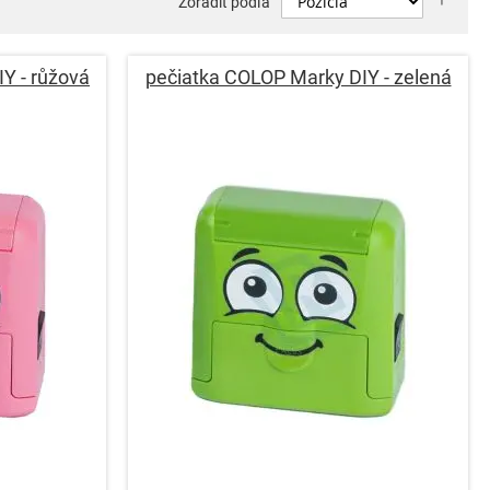
Zoradiť podľa
zost
smer
Y - růžová
pečiatka COLOP Marky DIY - zelená