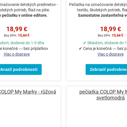
značovanie detských predmetov -
Pečiatka na označovanie detský
kolských potrieb, fliaš na pitie.
textilu, školských potrieb, flia
 pečiatku v online editore.
Samostatne zostaviteľná ve
18,99 €
18,99 €
15,44 €
15,44 €
adom, dodanie do 1-3 dňa
✔ Skladom, dodanie do 1
e konečná — bez príplatkov
✔ Cena je konečná — bez p
Viac o doprave
Viac o doprave
obraziť podrobnosti
Zobraziť podrobnos
COLOP My Marky - růžová
pečiatka COLOP My M
svetlomodrá