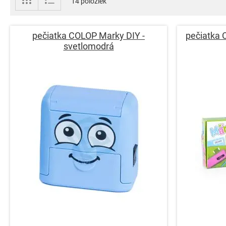
14
položiek
ako
pečiatka COLOP Marky DIY -
pečiatka 
svetlomodrá