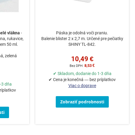
melé vlákna
-
Páska je odolná voči praniu.
ina, rukavice,
Balenie blister 2 x 2,7 m. Určené pre pečiatky
jem 50 ml.
SHINY TL-842.
ná, zelená
10,49 €
8,53 €
✔ Skladom, dodanie do 1-3 dňa
✔ Cena je konečná — bez príplatkov
-3 dňa
Viac o doprave
ríplatkov
Zobraziť podrobnosti
ti