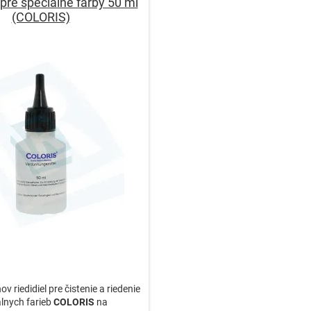
pre špeciálne farby 50 ml
(COLORIS)
v riedidiel pre čistenie a riedenie
álnych farieb
COLORIS
na