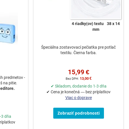
4 riadky(ov) textu
38 x 14
mm
Špeciálna zostavovací pečiatka pre potlač
textilu. Čierna farba.
15,99 €
ch predmetov -
13,00 €
š na pitie.
✔ Skladom, dodanie do 1-3 dňa
 editore.
✔ Cena je konečná — bez príplatkov
Viac o doprave
Zobraziť podrobnosti
-3 dňa
ríplatkov