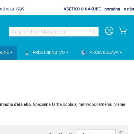
 od roku 1999
VŠETKO O NÁKUPE
poradna
o nás
Môj
Search
Search
ÁLNE
PRÍSLUŠENSTVO
AKCIA & ZĽAVA
 a mnoho ďalšieho
. Špeciálna farba odolá aj mnohopočetnému pranie
Nast