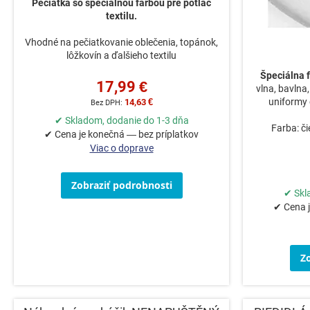
Pečiatka so špeciálnou farbou pre potlač
textilu.
Vhodné na pečiatkovanie oblečenia, topánok,
lôžkovín a ďalšieho textilu
Špeciálna f
17,99 €
vlna, bavlna,
uniformy 
14,63 €
✔ Skladom, dodanie do 1-3 dňa
Farba: či
✔ Cena je konečná — bez príplatkov
Viac o doprave
Zobraziť podrobnosti
✔ Skl
✔ Cena j
Z