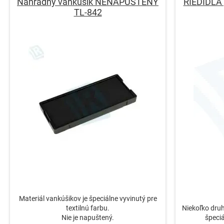
Náhradný vankúšik NENAPUŠTĚNÝ
RIEDIDLÁ 
TL-842
Materiál vankúšikov je špeciálne vyvinutý pre
textilnú farbu.
Niekoľko druho
Nie je napuštený.
špeci