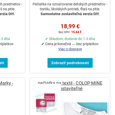
ch predmetov -
Pečiatka na označovanie detských predmetov -
š na pitie.
textilu, školských potrieb, fliaš na pitie.
rzia DIY.
Samostatne zostaviteľná verzia DIY.
18,99 €
15,44 €
-3 dňa
✔ Skladom, dodanie do 1-3 dňa
ríplatkov
✔ Cena je konečná — bez príplatkov
Viac o doprave
ti
Zobraziť podrobnosti
arky -
pečiatka na textil - COLOP MINE
zostaviteľné