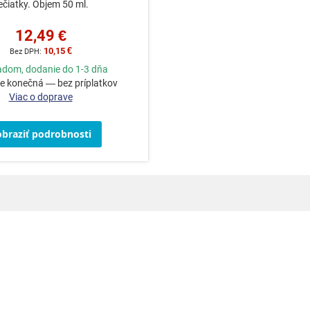
ečiatky. Objem 50 ml.
12,49 €
10,15 €
adom, dodanie do 1-3 dňa
e konečná — bez príplatkov
Viac o doprave
obraziť podrobnosti