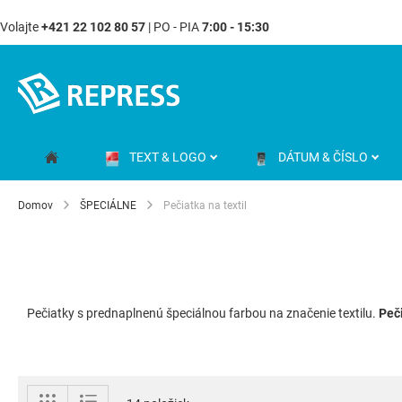
Volajte
+421 22 102 80 57
| PO - PIA
7:00 - 15:30
Skip
to
Content
TEXT & LOGO
DÁTUM & ČÍSLO
Domov
ŠPECIÁLNE
Pečiatka na textil
Pečiatky s prednaplnenú špeciálnou farbou na značenie textilu.
Peči
Zobraziť
Mriežka
Zoznam