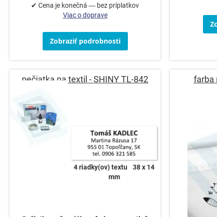
✔ Cena je konečná — bez príplatkov
Viac o doprave
Z
Zobraziť podrobnosti
pečiatka na textil - SHINY TL-842
farba
4 riadky(ov) textu
38 x 14
mm