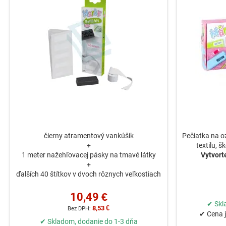
čierny atramentový vankúšik
Pečiatka na o
+
textilu, š
1 meter nažehľovacej pásky na tmavé látky
Vytvorte
+
ďalších 40 štítkov v dvoch rôznych veľkostiach
10,49 €
✔ Skl
8,53 €
✔ Cena j
✔ Skladom, dodanie do 1-3 dňa