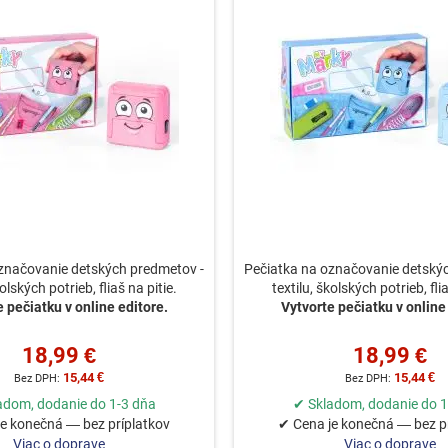
značovanie detských predmetov -
Pečiatka na označovanie detský
kolských potrieb, fliaš na pitie.
textilu, školských potrieb, flia
 pečiatku v online editore.
Vytvorte pečiatku v online
18,99 €
18,99 €
15,44 €
15,44 €
adom, dodanie do 1-3 dňa
✔ Skladom, dodanie do 1
e konečná — bez príplatkov
✔ Cena je konečná — bez p
Viac o doprave
Viac o doprave