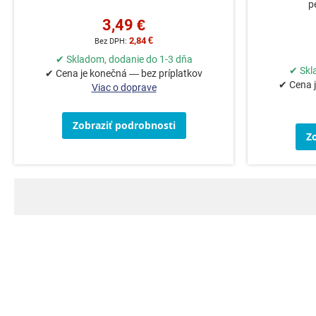
p
3,49 €
2,84 €
✔ Skladom, dodanie do 1-3 dňa
✔ Skl
✔ Cena je konečná — bez príplatkov
✔ Cena j
Viac o doprave
Zobraziť podrobnosti
Z