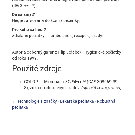
(3G Silver™).
Dá sa zmyť?
Nie, je zalisovaná do kostry pečiatky.
Pre koho sa hodí?
Zdieľané pečiatky — ambulancie, recepcie, úrady.
Autor a odborný garant: Filip Jeřábek · Hygienické pečiatky
od roku 1999.
Použité zdroje
COLOP — Microban / 3G Silver™ (CAS 308069-39-
8), zoznam chránených radov.
(špecifikácia výrobcu)
←
Technológie a značky
·
Lekárska pečiatka
·
Robustná
pečiatka