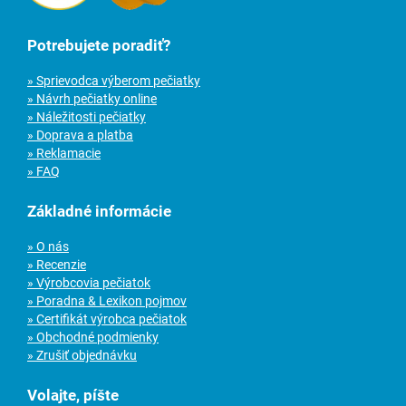
Potrebujete poradiť?
» Sprievodca výberom pečiatky
» Návrh pečiatky online
» Náležitosti pečiatky
» Doprava a platba
» Reklamacie
» FAQ
Základné informácie
» O nás
» Recenzie
» Výrobcovia pečiatok
» Poradna & Lexikon pojmov
» Certifikát výrobca pečiatok
» Obchodné podmienky
» Zrušiť objednávku
Volajte, píšte