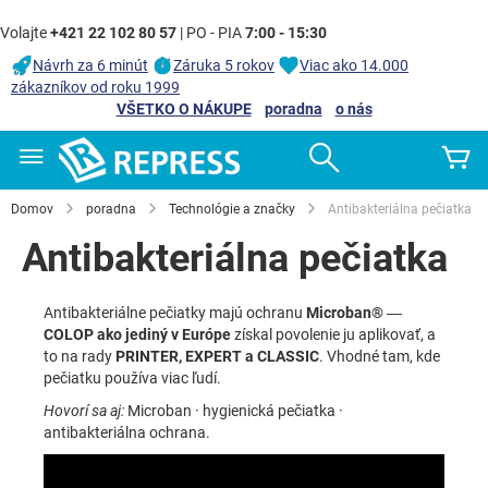
Volajte
+421 22 102 80 57
| PO - PIA
7:00 - 15:30
Návrh za 6 minút
Záruka 5 rokov
Viac ako 14.000
zákazníkov od roku 1999
VŠETKO O NÁKUPE
poradna
o nás
Skip
Search
Mô
to
Content
Domov
poradna
Technológie a značky
Antibakteriálna pečiatka
Antibakteriálna pečiatka
Antibakteriálne pečiatky majú ochranu
Microban®
—
COLOP ako jediný v Európe
získal povolenie ju aplikovať, a
to na rady
PRINTER, EXPERT a CLASSIC
. Vhodné tam, kde
pečiatku používa viac ľudí.
Hovorí sa aj:
Microban · hygienická pečiatka ·
antibakteriálna ochrana.