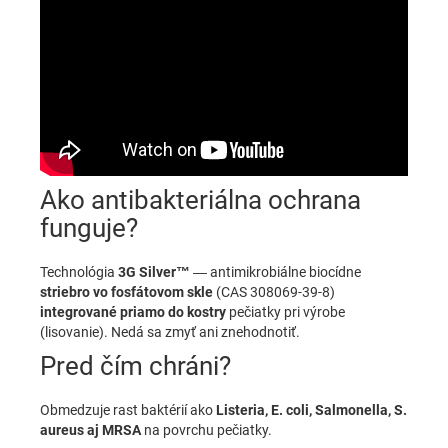
Ako antibakteriálna ochrana
funguje?
Technológia
3G Silver™
— antimikrobiálne biocídne
striebro vo fosfátovom skle
(CAS 308069-39-8)
integrované priamo do kostry
pečiatky pri výrobe
(lisovanie). Nedá sa zmyť ani znehodnotiť.
Pred čím chráni?
Obmedzuje rast baktérií ako
Listeria, E. coli, Salmonella, S.
aureus aj MRSA
na povrchu pečiatky.