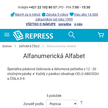
Volajte
+421 22 102 80 57
| PO - PIA
7:00 - 15:30
Návrh za 6 minút
Záruka 5 rokov
Viac ako 14.000
zákazníkov od roku 1999
VŠETKO O NÁKUPE
poradna
o nás
Skip
Search
Mô
to
Content
Domov
DÁTUM & ČÍSLO
Alfanumerická Alfabet
Alfanumerická Alfabet
Špeciálna pásková číslovacia a dátumová pečiatka s 12 - 20
otočnými pásiky ✔ Každý z pásikov obsahuje CELÚ ABECEDU
a ČÍSLA 0-9.
5
položiek
Nastaviť
Zoradiť podľa
zostupný