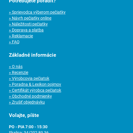
Potrebujete poradiť?
» Sprievodca výberom pečiatky
» Návrh pečiatky online
» Náležitosti pečiatky
» Doprava a platba
» Reklamacie
» FAQ
Základné informácie
» O nás
» Recenzie
» Výrobcovia pečiatok
» Poradna & Lexikon pojmov
» Certifikát výrobca pečiatok
» Obchodné podmienky
» Zrušiť objednávku
Volajte, píšte
PO - PIA 7:00 - 15:30
Skalica:
34/202 89 36