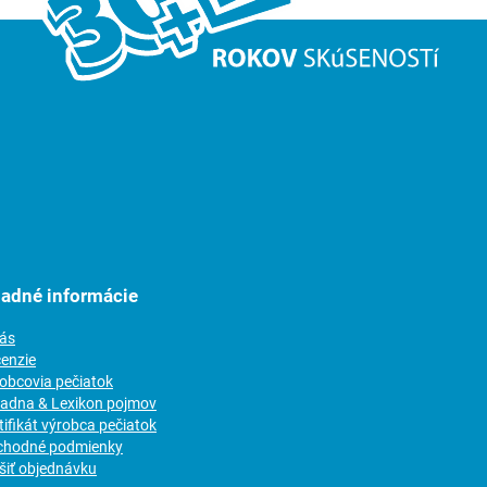
ladné informácie
nás
cenzie
robcovia pečiatok
radna & Lexikon pojmov
tifikát výrobca pečiatok
chodné podmienky
šiť objednávku