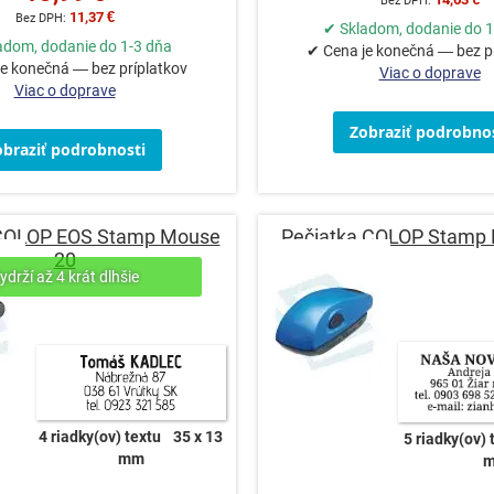
11,37 €
✔ Skladom, dodanie do 1
adom, dodanie do 1-3 dňa
✔ Cena je konečná — bez p
e konečná — bez príplatkov
Viac o doprave
Viac o doprave
Zobraziť podrobnos
obraziť podrobnosti
 COLOP EOS Stamp Mouse
Pečiatka COLOP Stamp
20
4 riadky(ov) textu
35 x 13
5 riadky(ov) 
mm