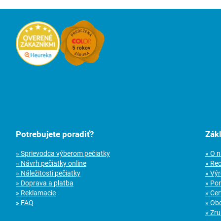
Potrebujete poradiť?
Zák
» Sprievodca výberom pečiatky
» O 
» Návrh pečiatky online
» Re
» Náležitosti pečiatky
» Vý
» Doprava a platba
» Po
» Reklamacie
» Cer
» FAQ
» Ob
» Zru