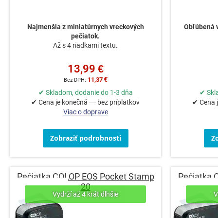
Najmenšia z miniatúrnych vreckových
Obľúbená 
pečiatok.
Až s 4 riadkami textu.
13,99 €
11,37 €
✔ Skladom, dodanie do 1-3 dňa
✔ Skl
✔ Cena je konečná — bez príplatkov
✔ Cena j
Viac o doprave
Zobraziť podrobnosti
Z
Pečiatka COLOP EOS Pocket Stamp
Pečiatka 
20