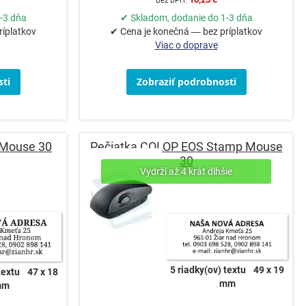
-3 dňa
✔ Skladom, dodanie do 1-3 dňa
ríplatkov
✔ Cena je konečná — bez príplatkov
Viac o doprave
ti
Zobraziť podrobnosti
 Mouse 30
Pečiatka COLOP EOS Stamp Mouse
30
5 riadky(ov) textu
49 x 19
textu
47 x 18
mm
mm