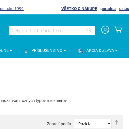
 od roku 1999
VŠETKO O NÁKUPE
poradna
o nás
Môj
Search
Search
ÁLNE
PRÍSLUŠENSTVO
AKCIA & ZĽAVA
s množstvom rôznych typov a rozmerov
Nast
Zoradiť podľa
zost