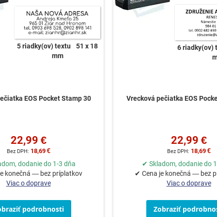
5 riadky(ov) textu
51 x 18
6 riadky(ov) 
mm
ečiatka EOS Pocket Stamp 30
Vrecková pečiatka EOS Pock
22,99 €
22,99 €
18,69 €
18,69 €
adom, dodanie do 1-3 dňa
✔ Skladom, dodanie do 1
e konečná — bez príplatkov
✔ Cena je konečná — bez p
Viac o doprave
Viac o doprave
obraziť podrobnosti
Zobraziť podrobnos