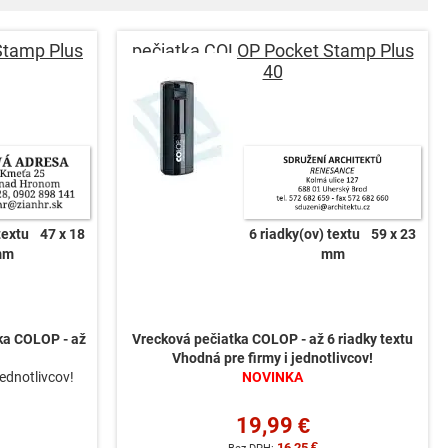
smer
Stamp Plus
pečiatka COLOP Pocket Stamp Plus
40
textu
47 x 18
6 riadky(ov) textu
59 x 23
mm
mm
ka COLOP - až
Vrecková pečiatka COLOP - až 6 riadky textu
Vhodná pre firmy i jednotlivcov!
jednotlivcov!
NOVINKA
19,99 €
16,25 €