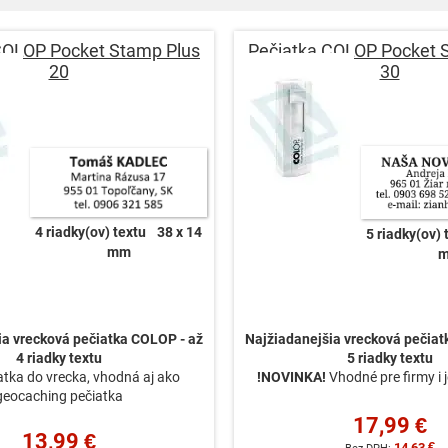
COLOP Pocket Stamp Plus
Pečiatka COLOP Pocket 
20
30
4 riadky(ov) textu
38 x 14
5 riadky(ov) 
mm
ia vrecková pečiatka COLOP - až
Najžiadanejšia vrecková pečiat
4 riadky textu
5 riadky textu
atka do vrecka, vhodná aj ako
!NOVINKA!
Vhodné pre firmy i 
geocaching pečiatka
17,99 €
13,99 €
14,63 €