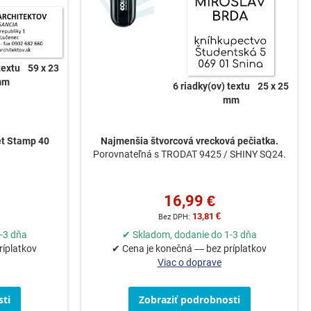
textu
59 x 23
mm
6 riadky(ov) textu
25 x 25
mm
et Stamp 40
Najmenšia štvorcová vrecková pečiatka.
Porovnateľná s TRODAT 9425 / SHINY SQ24.
16,99 €
13,81 €
-3 dňa
✔ Skladom, dodanie do 1-3 dňa
ríplatkov
✔ Cena je konečná — bez príplatkov
Viac o doprave
ti
Zobraziť podrobnosti