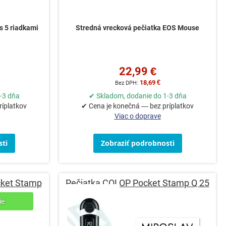
s 5 riadkami
Stredná vrecková pečiatka EOS Mouse
22,99 €
18,69 €
-3 dňa
✔ Skladom, dodanie do 1-3 dňa
ríplatkov
✔ Cena je konečná — bez príplatkov
Viac o doprave
ti
Zobraziť podrobnosti
cket Stamp
Pečiatka COLOP Pocket Stamp Q 25