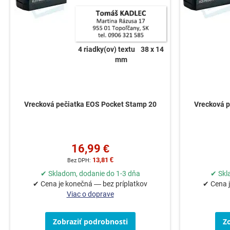
4 riadky(ov) textu
38 x 14
mm
Vrecková pečiatka EOS Pocket Stamp 20
Vrecková p
16,99 €
13,81 €
✔ Skladom, dodanie do 1-3 dňa
✔ Skl
✔ Cena je konečná — bez príplatkov
✔ Cena j
Viac o doprave
Zobraziť podrobnosti
Z