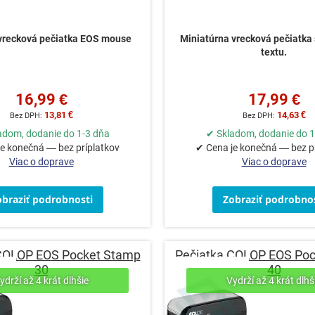
vrecková
pečiatka EOS mouse
Miniatúrna vrecková pečiatka 
textu.
16,99 €
17,99 €
13,81 €
14,63 €
adom, dodanie do 1-3 dňa
✔ Skladom, dodanie do 1
e konečná — bez príplatkov
✔ Cena je konečná — bez p
Viac o doprave
Viac o doprave
obraziť podrobnosti
Zobraziť podrobnos
COLOP EOS Pocket Stamp
Pečiatka COLOP EOS Po
30
40