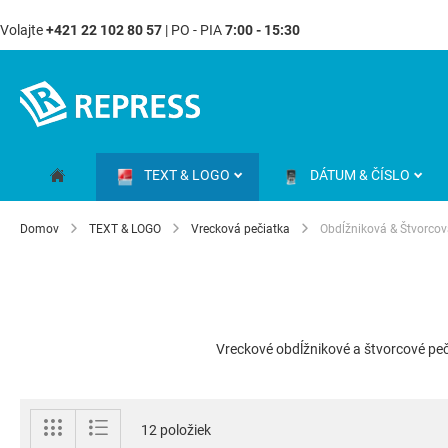
Volajte
+421 22 102 80 57
| PO - PIA
7:00 - 15:30
Skip
to
Content
TEXT & LOGO
DÁTUM & ČÍSLO
Domov
TEXT & LOGO
Vrecková pečiatka
Obdĺžniková & Štvorco
Vreckové obdĺžnikové a štvorcové pe
Zobraziť
Mriežka
Zoznam
12
položiek
ako