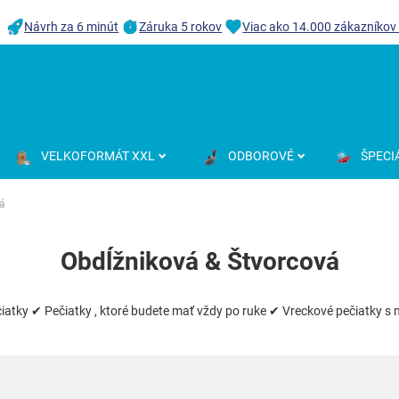
Návrh za 6 minút
Záruka 5 rokov
Viac ako 14.000 zákazníkov
VELKOFORMÁT XXL
ODBOROVÉ
ŠPECI
vá
Obdĺžniková & Štvorcová
čiatky ✔ Pečiatky , ktoré budete mať vždy po ruke ✔ Vreckové pečiatky 