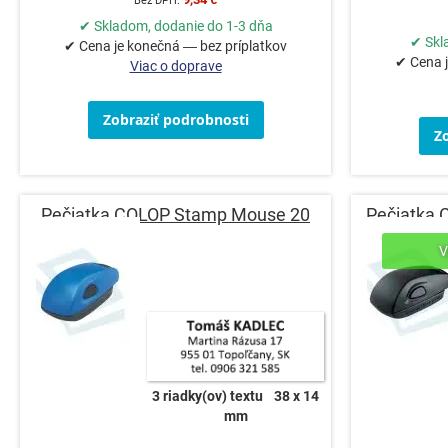
✔ Skladom, dodanie do 1-3 dňa
✔ Skl
✔ Cena je konečná — bez príplatkov
✔ Cena j
Viac o doprave
Zobraziť podrobnosti
Z
Pečiatka COLOP Stamp Mouse 20
Pečiatka
3 riadky(ov) textu
38 x 14
mm