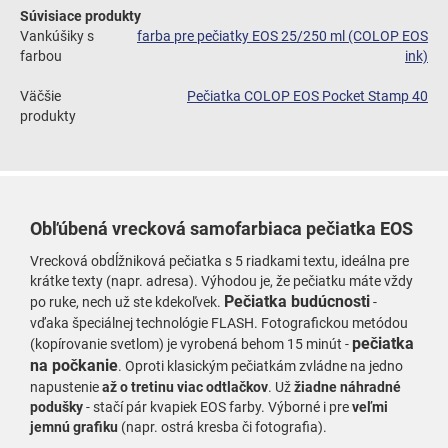
Súvisiace produkty
Vankúšiky s
farba pre pečiatky EOS 25/250 ml (COLOP EOS
farbou
ink)
Väčšie
Pečiatka COLOP EOS Pocket Stamp 40
produkty
Obľúbená vrecková samofarbiaca pečiatka EOS
Vrecková obdĺžniková pečiatka s 5 riadkami textu, ideálna pre
krátke texty (napr. adresa). Výhodou je, že pečiatku máte vždy
Pečiatka budúcnosti
po ruke, nech už ste kdekoľvek.
-
vďaka špeciálnej technológie FLASH.
Fotografickou metódou
pečiatka
(kopírovanie svetlom) je vyrobená behom 15 minú
t -
na počkanie
.
Oproti klasickým pečiatkám zvládne na jedno
napustenie
až o tretinu viac odtlačkov
.
Už
žia
dne náhradné
podušky
- stačí pár kvapiek EOS farby.
Výborné i pre
veľmi
jemnú grafiku
(napr. ostrá kresba či fotografia).