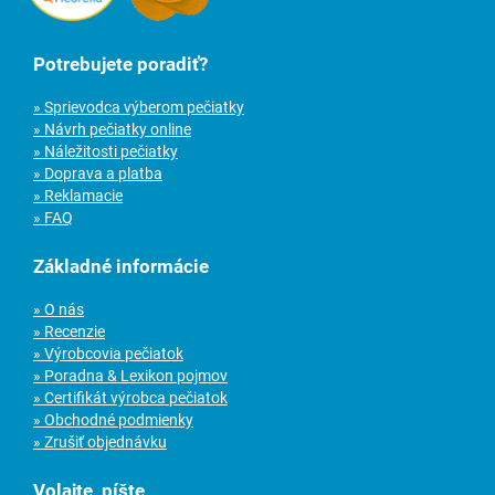
Potrebujete poradiť?
» Sprievodca výberom pečiatky
» Návrh pečiatky online
» Náležitosti pečiatky
» Doprava a platba
» Reklamacie
» FAQ
Základné informácie
» O nás
» Recenzie
» Výrobcovia pečiatok
» Poradna & Lexikon pojmov
» Certifikát výrobca pečiatok
» Obchodné podmienky
» Zrušiť objednávku
Volajte, píšte