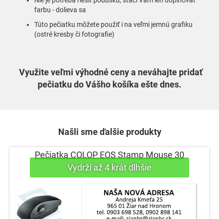
Nie je potreba riešiť podušku, stačí Vám len doplňovať
farbu - dolieva sa
Túto pečiatku môžete použiť i na veľmi jemnú grafiku
(ostré kresby či fotografie)
Využite veľmi výhodné ceny a neváhajte pridať
pečiatku do Vášho košíka ešte dnes.
Našli sme ďalšie produkty
Pečiatka COLOP EOS Stamp Mouse 30