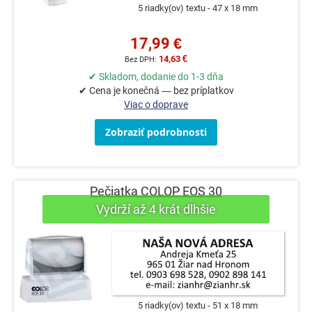
5 riadky(ov) textu
47 x 18 mm
17,99 €
14,63 €
✔ Skladom, dodanie do 1-3 dňa
✔ Cena je konečná — bez príplatkov
Viac o doprave
Zobraziť podrobnosti
Pečiatka COLOP EOS 30
5 riadky(ov) textu
51 x 18 mm