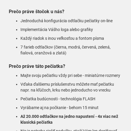
Prečo práve štočok u nás?
Jednoduchá konfigurácia odtlačku pečiatky on-line
Implementácia Vášho loga alebo grafiky
Každý riadok s inou veľkosťou a fontom písma
7 farieb odtlačkov (čierna, modrá, červená, zelená,
fialová, oranžová a zlatá)
Prečo práve táto pečiatka?
Majte svoju pečiatku vždy pri sebe - miniatúrne rozmery
Vďaka ďalšiemu príslušenstvu môžete mať pečiatku
napr. na kľúčoch, krku nebo jednoducho vo vrecku
Pečiatka budúcnosti - technológia FLASH
Vyrábame aj na počkanie - behom 15 minut
Až 20.000 odtlačkov na jedno napustení - 4x viac než
klasická pečiatka