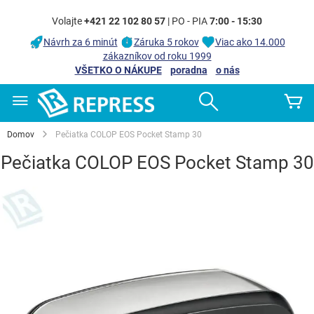
Volajte
+421 22 102 80 57
| PO - PIA
7:00 - 15:30
Návrh za 6 minút
Záruka 5 rokov
Viac ako 14.000
zákazníkov od roku 1999
VŠETKO O NÁKUPE
poradna
o nás
Skip
Search
Mô
to
Content
Domov
Pečiatka COLOP EOS Pocket Stamp 30
Pečiatka COLOP EOS Pocket Stamp 30
Preskočiť
na
koniec
galérie
obrázkov