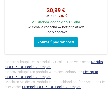
20,99 €
17,07 €
✔ Skladom, dodanie do 1-3 dňa
✔ Cena je konečná — bez príplatkov
Viac o doprave
Zobraziť podrobnosti
Chcete si koupit tento produkt v Česku? Podívejte se na
Razítko
COLOP EOS Pocket Stamp 30
Chcesz zakupić ten produkt w Polsce? Zobacz też
Pieczątka
COLOP EOS Pocket Stamp 30
Möchten Sie dieses Produkt in Deutschland kaufen? Schauen Sie
hier vorbei
Stempel COLOP EOS Pocket Stamp 30