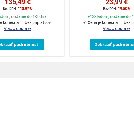
136,49 €
23,99 €
110,97 €
19,50 €
adom, dodanie do 1-3 dňa
✔ Skladom, dodanie do 1
e konečná — bez príplatkov
✔ Cena je konečná — bez p
Viac o doprave
Viac o doprave
obraziť podrobnosti
Zobraziť podrobnos