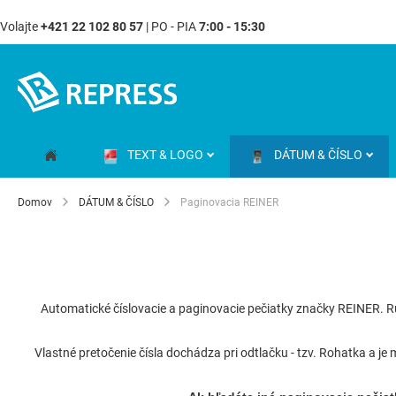
Volajte
+421 22 102 80 57
| PO - PIA
7:00 - 15:30
Skip
to
Content
TEXT & LOGO
DÁTUM & ČÍSLO
Domov
DÁTUM & ČÍSLO
Paginovacia REINER
Automatické číslovacie a paginovacie pečiatky značky REINER. R
Vlastné pretočenie čísla dochádza pri odtlačku - tzv. Rohatka a 