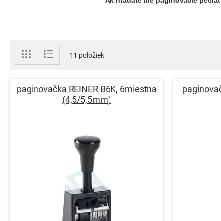
Ak hľadáte iné paginovacie pečiat
Zobraziť
Mriežka
Zoznam
11
položiek
ako
paginovačka REINER B6K, 6miestna
paginova
(4,5/5,5mm)