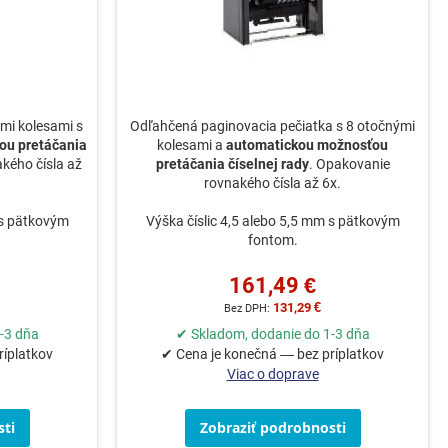
mi kolesami s
Odľahčená paginovacia pečiatka s 8 otočnými
ou pretáčania
kolesami a
automatickou možnosťou
kého čísla až
pretáčania číselnej rady
. Opakovanie
rovnakého čísla až 6x.
 s pätkovým
Výška číslic 4,5 alebo 5,5 mm s pätkovým
fontom.
161,49 €
131,29 €
-3 dňa
✔ Skladom, dodanie do 1-3 dňa
ríplatkov
✔ Cena je konečná — bez príplatkov
Viac o doprave
ti
Zobraziť podrobnosti