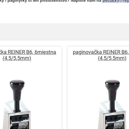
ky / paginýrky či len príslušenstvo? Napíšte nám na
peciatky@rep
čka REINER B6, 6miestna
paginovačka REINER B6,
(4,5/5,5mm)
(4,5/5,5mm)