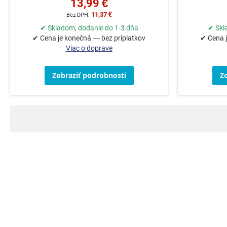
13,99 €
11,37 €
✔ Skladom, dodanie do 1-3 dňa
✔ Skl
✔ Cena je konečná — bez príplatkov
✔ Cena j
Viac o doprave
Zobraziť podrobnosti
Z