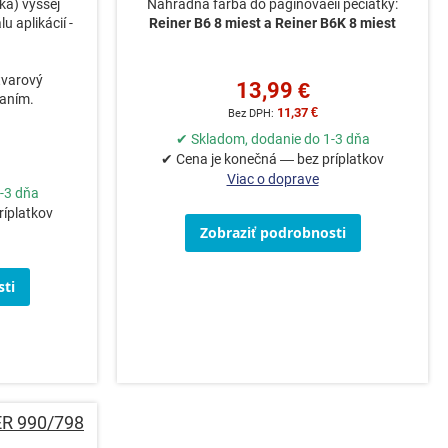
a) vyššej
Náhradná farba do paginovaeií pečiatky:
u aplikácií -
Reiner B6 8 miest a Reiner B6K 8 miest
tvarový
13,99 €
vaním.
11,37 €
✔ Skladom, dodanie do 1-3 dňa
✔ Cena je konečná — bez príplatkov
Viac o doprave
-3 dňa
ríplatkov
Zobraziť podrobnosti
ti
ER 990/798