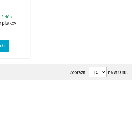
-3 dňa
ríplatkov
ti
Zobraziť
na stránku