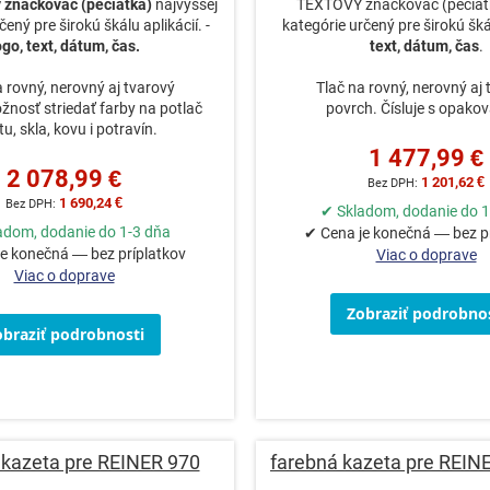
ý značkovač (pečiatka)
najvyššej
TEXTOVÝ značkovač (pečiatk
čený pre širokú škálu aplikácií. -
kategórie určený pre širokú škál
ogo, text, dátum, čas.
text, dátum, čas
.
a rovný, nerovný aj tvarový
Tlač na rovný, nerovný aj 
žnosť striedať farby na potlač
povrch. Čísluje s opako
tu, skla, kovu i potravín.
1 477,99 €
2 078,99 €
1 201,62 €
1 690,24 €
✔ Skladom, dodanie do 1
adom, dodanie do 1-3 dňa
✔ Cena je konečná — bez p
e konečná — bez príplatkov
Viac o doprave
Viac o doprave
Zobraziť podrobnos
obraziť podrobnosti
 kazeta pre REINER 970
farebná kazeta pre REIN