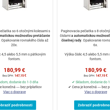
ečiatka so 6 otočnými kolesami s
Paginovacia pečiatka s 8 otočný
omatickou možnosťou pretáčanie
číslami
a automatickou možnosť
. Opakovanie rovnakého čísla až
číselnej rady
. Opakovanie rovna
20x.
6x.
ic 4,5 alebo 5,5 mm s pätkovým
Výška číslic 4,5 alebo 5,5 mm
fontom.
fontom.
180,99 €
180,99 €
147,15 €
147,15 €
adom, dodanie do 1-3 dňa
✔ Skladom, dodanie do 1
e konečná — bez príplatkov
✔ Cena je konečná — bez p
Viac o doprave
Viac o doprave
obraziť podrobnosti
Zobraziť podrobnos