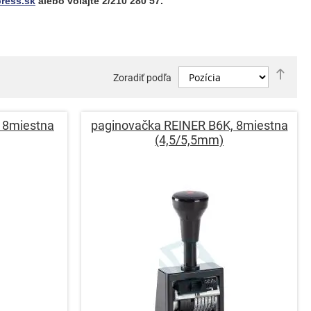
ress.sk
alebo volajte
2/210 280 57.
Nast
Zoradiť podľa
zost
smer
 8miestna
paginovačka REINER B6K, 8miestna
(4,5/5,5mm)