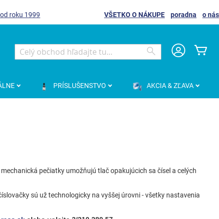
 od roku 1999
VŠETKO O NÁKUPE
poradna
o nás
Môj
Search
Search
ÁLNE
PRÍSLUŠENSTVO
AKCIA & ZĽAVA
mechanická pečiatky umožňujú tlač opakujúcich sa čísel a celých
slovačky sú už technologicky na vyššej úrovni - všetky nastavenia