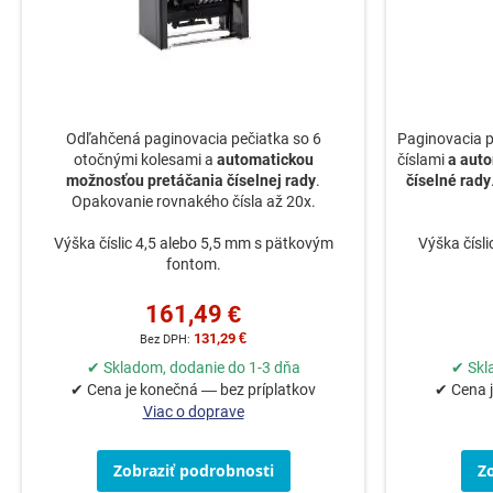
Odľahčená paginovacia pečiatka so 6
Paginovacia p
otočnými kolesami a
automatickou
číslami
a aut
možnosťou pretáčania číselnej rady
.
číselné rady
Opakovanie rovnakého čísla až 20x.
Výška číslic 4,5 alebo 5,5 mm s pätkovým
Výška čísl
fontom.
161,49 €
131,29 €
✔ Skladom, dodanie do 1-3 dňa
✔ Skl
✔ Cena je konečná — bez príplatkov
✔ Cena j
Viac o doprave
Zobraziť podrobnosti
Z