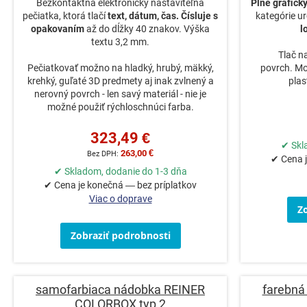
Bezkontaktná elektronicky nastaviteľná
Plne grafick
pečiatka, ktorá tlačí
text, dátum, čas. Čísluje s
kategórie ur
opakovaním
až do dĺžky 40 znakov. Výška
l
textu 3,2 mm.
Tlač n
Pečiatkovať možno na hladký, hrubý, mäkký,
povrch. Mo
krehký, guľaté 3D predmety aj inak zvlnený a
plas
nerovný povrch - len savý materiál - nie je
možné použiť rýchloschnúci farba.
323,49 €
✔ Skl
263,00 €
✔ Cena j
✔ Skladom, dodanie do 1-3 dňa
✔ Cena je konečná — bez príplatkov
Viac o doprave
Z
Zobraziť podrobnosti
samofarbiaca nádobka REINER
farebná
COLORBOX typ 2