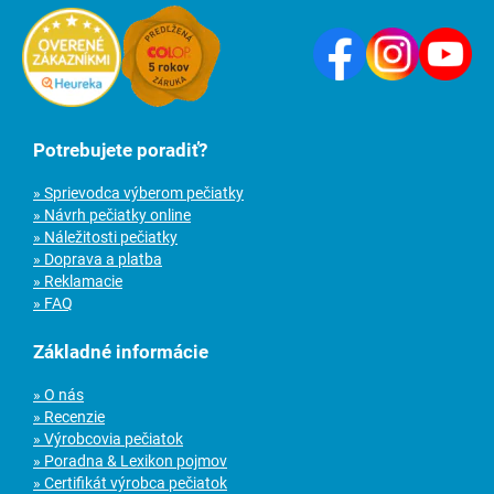
Potrebujete poradiť?
» Sprievodca výberom pečiatky
» Návrh pečiatky online
» Náležitosti pečiatky
» Doprava a platba
» Reklamacie
» FAQ
Základné informácie
» O nás
» Recenzie
» Výrobcovia pečiatok
» Poradna & Lexikon pojmov
» Certifikát výrobca pečiatok