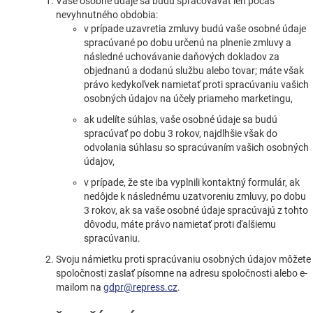
Vaše osobné údaje sa budú spracovávať len počas
nevyhnutného obdobia:
v prípade uzavretia zmluvy budú vaše osobné údaje
spracúvané po dobu určenú na plnenie zmluvy a
následné uchovávanie daňových dokladov za
objednanú a dodanú službu alebo tovar; máte však
právo kedykoľvek namietať proti spracúvaniu vašich
osobných údajov na účely priameho marketingu,
ak udelíte súhlas, vaše osobné údaje sa budú
spracúvať po dobu 3 rokov, najdlhšie však do
odvolania súhlasu so spracúvaním vašich osobných
údajov,
v prípade, že ste iba vyplnili kontaktný formulár, ak
nedôjde k následnému uzatvoreniu zmluvy, po dobu
3 rokov, ak sa vaše osobné údaje spracúvajú z tohto
dôvodu, máte právo namietať proti ďalšiemu
spracúvaniu.
Svoju námietku proti spracúvaniu osobných údajov môžete
spoločnosti zaslať písomne na adresu spoločnosti alebo e-
mailom na
gdpr@repress.cz
.