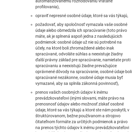
automatizovanému rozhodovaniu vrátane
profilovania),
opraviť nepresné osobné údaje, ktoré sa vás týkajú,
požadovať, aby spoločnosť vymazala vaše osobné
údaje alebo obmedzila ich spracúvanie (toto právo
máte, ak je splnená aspoň jedna z nasledujúcich
podmienok: osobné údaje už nie sú potrebné na
účely, na ktoré boli zhromaždené alebo inak
spracúvané, odvoláte súhlas a neexistuje žiadny
ďalší právny základ pre spracúvanie, namietate proti
spracúvaniu a neexistujú žiadne prevažujúce
oprávnené dôvody na spracúvanie, osobné údaje boli
spracúvané nezákonne, osobné údaje musia byť
vymazané, aby sa splnila zákonná povinnosť),
prenos vašich osobných údajov k inému
prevádzkovateľovi (inými slovami, máte právo na
prenosnosť údajov alebo možnosť získať osobné
údaje, ktoré sa vás týkajú a ktoré ste nám poskytli, v
štruktúrovanom, bežne používanom a strojovo
čitateľnom formáte za určitých podmienok a právo
na prenos týchto údajov k inému prevádzkovateľovi