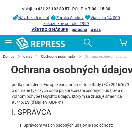
Volajte
+421 22 102 80 57
| PO - PIA
7:00 - 15:30
Návrh za 6 minút
Záruka 5 rokov
Viac ako 14.000
zákazníkov od roku 1999
VŠETKO O NÁKUPE
poradna
o nás
Skip
Search
Mô
to
Content
Domov
o nás
Obchodné podmienky
Ochrana osobných údajov
Ochrana osobných údajo
podľa nariadenia Európskeho parlamentu a Rady (EÚ) 2016/679
o ochrane fyzických osôb pri spracúvaní osobných údajov a o
voľnom pohybe takýchto údajov, ktorým sa zrušuje smernica
95/46/ES (ďalej len „GDPR“)
I. SPRÁVCA
Správcom vašich osobných údajov je spoločnosť: