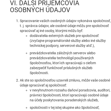
VI. ĎALŠÍ PRÍJEMCOVIA
OSOBNÝCH ÚDAJOV
Spracovanie vašich osobných údajov vykonáva spoločnosť,
t. j. správca údajov, ale osobné údaje môžu pre spoločnosť
spracúvať aj iné osoby, ktorými môžu byť:
dodávatelia externých služieb pre spoločnosť
(zvyčajne programátorské služby alebo iné služby
technickej podpory, serverové služby atď.),
prevádzkovatelia záložných serverov alebo
prevádzkovatelia technológií používaných
Spoločnosťou, ktorí ich spracúvajú s cieľom
zabezpečiť funkčnosť príslušných služieb
Spoločnosti.
Ak ste so spoločnosťou uzavreli zmluvu, môže vaše osobné
údaje spracúvať aj spoločnosť:
v nevyhnutnom rozsahu daňoví poradcovia, audítori,
právnici Spoločnosti, ktorí spracúvajú osobné údaje
na účely poskytovania poradenských služieb,
spoločnosti v tej istej skupine ako Spoločnosť,