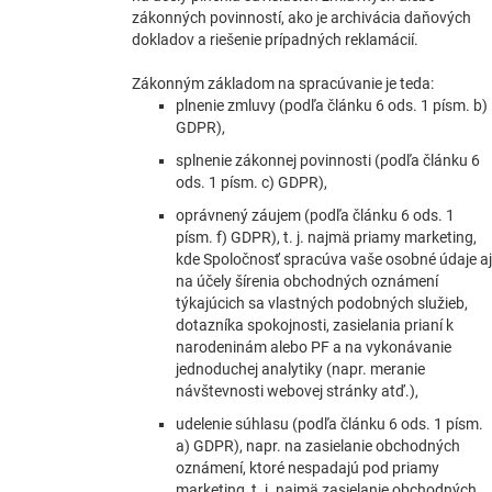
zákonných povinností, ako je archivácia daňových
dokladov a riešenie prípadných reklamácií.
Zákonným základom na spracúvanie je teda:
plnenie zmluvy (podľa článku 6 ods. 1 písm. b)
GDPR),
splnenie zákonnej povinnosti (podľa článku 6
ods. 1 písm. c) GDPR),
oprávnený záujem (podľa článku 6 ods. 1
písm. f) GDPR), t. j. najmä priamy marketing,
kde Spoločnosť spracúva vaše osobné údaje aj
na účely šírenia obchodných oznámení
týkajúcich sa vlastných podobných služieb,
dotazníka spokojnosti, zasielania prianí k
narodeninám alebo PF a na vykonávanie
jednoduchej analytiky (napr. meranie
návštevnosti webovej stránky atď.),
udelenie súhlasu (podľa článku 6 ods. 1 písm.
a) GDPR), napr. na zasielanie obchodných
oznámení, ktoré nespadajú pod priamy
marketing, t. j. najmä zasielanie obchodných