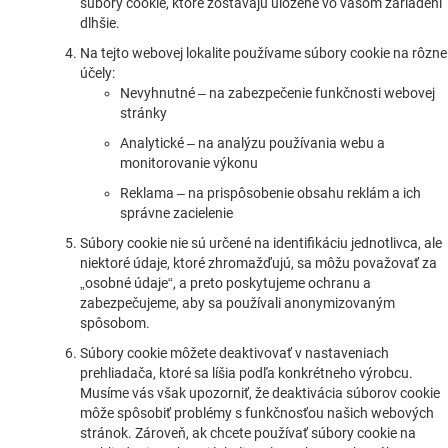
súbory cookie, ktoré zostávajú uložené vo vašom zariadení
dlhšie.
Na tejto webovej lokalite používame súbory cookie na rôzne
účely:
Nevyhnutné – na zabezpečenie funkčnosti webovej
stránky
Analytické – na analýzu používania webu a
monitorovanie výkonu
Reklama – na prispôsobenie obsahu reklám a ich
správne zacielenie
Súbory cookie nie sú určené na identifikáciu jednotlivca, ale
niektoré údaje, ktoré zhromažďujú, sa môžu považovať za
„osobné údaje“, a preto poskytujeme ochranu a
zabezpečujeme, aby sa používali anonymizovaným
spôsobom.
Súbory cookie môžete deaktivovať v nastaveniach
prehliadača, ktoré sa líšia podľa konkrétneho výrobcu.
Musíme vás však upozorniť, že deaktivácia súborov cookie
môže spôsobiť problémy s funkčnosťou našich webových
stránok. Zároveň, ak chcete používať súbory cookie na