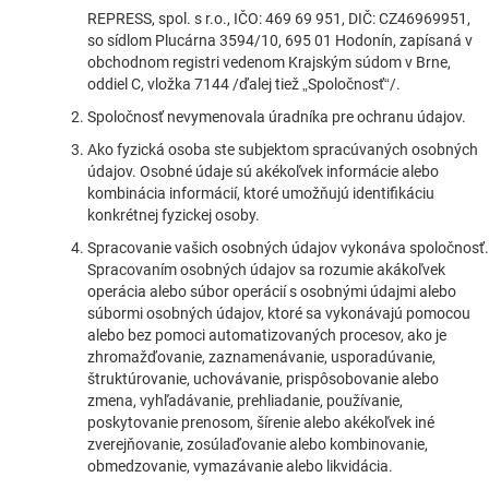
REPRESS, spol. s r.o., IČO: 469 69 951, DIČ: CZ46969951,
so sídlom Plucárna 3594/10, 695 01 Hodonín, zapísaná v
obchodnom registri vedenom Krajským súdom v Brne,
oddiel C, vložka 7144 /ďalej tiež „Spoločnosť“/.
Spoločnosť nevymenovala úradníka pre ochranu údajov.
Ako fyzická osoba ste subjektom spracúvaných osobných
údajov. Osobné údaje sú akékoľvek informácie alebo
kombinácia informácií, ktoré umožňujú identifikáciu
konkrétnej fyzickej osoby.
Spracovanie vašich osobných údajov vykonáva spoločnosť.
Spracovaním osobných údajov sa rozumie akákoľvek
operácia alebo súbor operácií s osobnými údajmi alebo
súbormi osobných údajov, ktoré sa vykonávajú pomocou
alebo bez pomoci automatizovaných procesov, ako je
zhromažďovanie, zaznamenávanie, usporadúvanie,
štruktúrovanie, uchovávanie, prispôsobovanie alebo
zmena, vyhľadávanie, prehliadanie, používanie,
poskytovanie prenosom, šírenie alebo akékoľvek iné
zverejňovanie, zosúlaďovanie alebo kombinovanie,
obmedzovanie, vymazávanie alebo likvidácia.