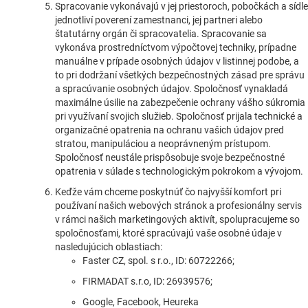
Spracovanie vykonávajú v jej priestoroch, pobočkách a sídle
jednotliví poverení zamestnanci, jej partneri alebo
štatutárny orgán či spracovatelia. Spracovanie sa
vykonáva prostredníctvom výpočtovej techniky, prípadne
manuálne v prípade osobných údajov v listinnej podobe, a
to pri dodržaní všetkých bezpečnostných zásad pre správu
a spracúvanie osobných údajov. Spoločnosť vynakladá
maximálne úsilie na zabezpečenie ochrany vášho súkromia
pri využívaní svojich služieb. Spoločnosť prijala technické a
organizačné opatrenia na ochranu vašich údajov pred
stratou, manipuláciou a neoprávneným prístupom.
Spoločnosť neustále prispôsobuje svoje bezpečnostné
opatrenia v súlade s technologickým pokrokom a vývojom.
Keďže vám chceme poskytnúť čo najvyšší komfort pri
používaní našich webových stránok a profesionálny servis
v rámci našich marketingových aktivít, spolupracujeme so
spoločnosťami, ktoré spracúvajú vaše osobné údaje v
nasledujúcich oblastiach:
Faster CZ, spol. s r.o., ID: 60722266;
FIRMADAT s.r.o, ID: 26939576;
Google, Facebook, Heureka