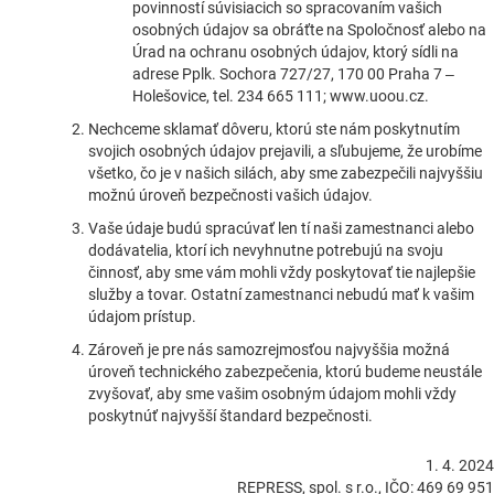
povinností súvisiacich so spracovaním vašich
osobných údajov sa obráťte na Spoločnosť alebo na
Úrad na ochranu osobných údajov, ktorý sídli na
adrese Pplk. Sochora 727/27, 170 00 Praha 7 –
Holešovice, tel. 234 665 111; www.uoou.cz.
Nechceme sklamať dôveru, ktorú ste nám poskytnutím
svojich osobných údajov prejavili, a sľubujeme, že urobíme
všetko, čo je v našich silách, aby sme zabezpečili najvyššiu
možnú úroveň bezpečnosti vašich údajov.
Vaše údaje budú spracúvať len tí naši zamestnanci alebo
dodávatelia, ktorí ich nevyhnutne potrebujú na svoju
činnosť, aby sme vám mohli vždy poskytovať tie najlepšie
služby a tovar. Ostatní zamestnanci nebudú mať k vašim
údajom prístup.
Zároveň je pre nás samozrejmosťou najvyššia možná
úroveň technického zabezpečenia, ktorú budeme neustále
zvyšovať, aby sme vašim osobným údajom mohli vždy
poskytnúť najvyšší štandard bezpečnosti.
1. 4. 2024
REPRESS, spol. s r.o., IČO: 469 69 951