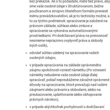
bez prekážok. Ak o to požiadate, máte tiež právo, aby
sme vaše osobné údaje v štruktúrovanom, bežne
používanom a strojovo čitateľnom formáte preniesli
inému prevádzkovateľovi, ak je to technicky možné, a
to za týchto podmienok: spracúvanie je založené na
právnom základe, súhlase alebo zmluve a
spracúvanie sa vykonáva automatizovanými
prostriedkami. Pri dodržiavaní práva na prenosnosť
nesmieme nepriaznivo ovplyvniť práva a slobody
iných osôb),
odvolať súhlas udelený na spracovanie vašich
osobných údajov,
v prípade spracúvania na základe oprávneného
záujmu spoločnosti vzniesť námietku (Po vznesení
námietky nebudeme vaše osobné údaje ďalej
spracúvať, pokiaľ nepreukážeme závažné oprávnené
dôvody na spracúvanie, ktoré prevažujú nad vašimi
záujmami alebo právami a slobodami, alebo na
preukazovanie, uplatňovanie alebo obhajovanie
právnych nárokov),
v prípade akýchkoľvek pochybností o dodržiavaní