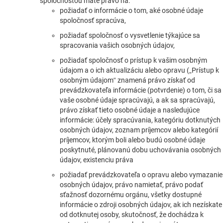
spoločnosťou máte právo na:
požiadať o informácie o tom, aké osobné údaje
spoločnosť spracúva,
požiadať spoločnosť o vysvetlenie týkajúce sa
spracovania vašich osobných údajov,
požiadať spoločnosť o prístup k vašim osobným
údajom a o ich aktualizáciu alebo opravu („Prístup k
osobným údajom“ znamená právo získať od
prevádzkovateľa informácie (potvrdenie) o tom, či sa
vaše osobné údaje spracúvajú, a ak sa spracúvajú,
právo získať tieto osobné údaje a nasledujúce
informácie: účely spracúvania, kategóriu dotknutých
osobných údajov, zoznam príjemcov alebo kategórií
príjemcov, ktorým boli alebo budú osobné údaje
poskytnuté, plánovanú dobu uchovávania osobných
údajov, existenciu práva
požiadať prevádzkovateľa o opravu alebo vymazanie
osobných údajov, právo namietať, právo podať
sťažnosť dozornému orgánu, všetky dostupné
informácie o zdroji osobných údajov, ak ich nezískate
od dotknutej osoby, skutočnosť, že dochádza k