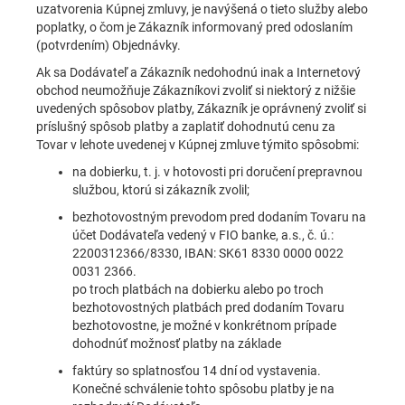
uzatvorenia Kúpnej zmluvy, je navýšená o tieto služby alebo
poplatky, o čom je Zákazník informovaný pred odoslaním
(potvrdením) Objednávky.
Ak sa Dodávateľ a Zákazník nedohodnú inak a Internetový
obchod neumožňuje Zákazníkovi zvoliť si niektorý z nižšie
uvedených spôsobov platby, Zákazník je oprávnený zvoliť si
príslušný spôsob platby a zaplatiť dohodnutú cenu za
Tovar v lehote uvedenej v Kúpnej zmluve týmito spôsobmi:
na dobierku, t. j. v hotovosti pri doručení prepravnou
službou, ktorú si zákazník zvolil;
bezhotovostným prevodom pred dodaním Tovaru na
účet Dodávateľa vedený v FIO banke, a.s., č. ú.:
2200312366/8330, IBAN: SK61 8330 0000 0022
0031 2366.
po troch platbách na dobierku alebo po troch
bezhotovostných platbách pred dodaním Tovaru
bezhotovostne, je možné v konkrétnom prípade
dohodnúť možnosť platby na základe
faktúry so splatnosťou 14 dní od vystavenia.
Konečné schválenie tohto spôsobu platby je na