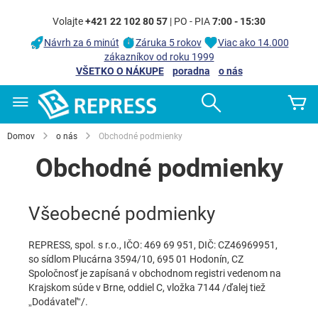
Volajte
+421 22 102 80 57
| PO - PIA
7:00 - 15:30
Návrh za 6 minút
Záruka 5 rokov
Viac ako 14.000
zákazníkov od roku 1999
VŠETKO O NÁKUPE
poradna
o nás
Skip
Search
Mô
to
Content
Domov
o nás
Obchodné podmienky
Obchodné podmienky
Všeobecné podmienky
REPRESS, spol. s r.o., IČO: 469 69 951, DIČ: CZ46969951,
so sídlom Plucárna 3594/10, 695 01 Hodonín, CZ
Spoločnosť je zapísaná v obchodnom registri vedenom na
Krajskom súde v Brne, oddiel C, vložka 7144 /ďalej tiež
„Dodávateľ“/.