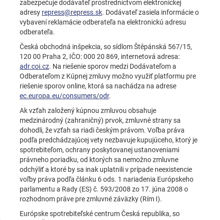
zabezpečuje dodávateľ prostredníctvom elektronickej
adresy
repress@repress.sk
. Dodávateľ zasiela informácie o
vybavení reklamácie odberateľa na elektronickú adresu
odberateľa.
Česká obchodná inšpekcia, so sídlom Štěpánská 567/15,
120 00 Praha 2, IČO: 000 20 869, internetová adresa:
adr.coi.cz
. Na riešenie sporov medzi Dodávateľom a
Odberateľom z Kúpnej zmluvy možno využiť platformu pre
riešenie sporov online, ktorá sa nachádza na adrese
ec.europa.eu/consumers/odr
.
Ak vzťah založený kúpnou zmluvou obsahuje
medzinárodný (zahraničný) prvok, zmluvné strany sa
dohodli, že vzťah sa riadi českým právom. Voľba práva
podľa predchádzajúcej vety nezbavuje kupujúceho, ktorý je
spotrebiteľom, ochrany poskytovanej ustanoveniami
právneho poriadku, od ktorých sa nemožno zmluvne
odchýliť a ktoré by sa inak uplatnili v prípade neexistencie
voľby práva podľa článku 6 ods. 1 nariadenia Európskeho
parlamentu a Rady (ES) č. 593/2008 zo 17. júna 2008 o
rozhodnom práve pre zmluvné záväzky (Rím I).
Európske spotrebiteľské centrum Česká republika, so