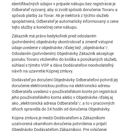
identifikačných údajov v prípade nákupu bez registrácie je
Odberateľ vyzvaný, aby si zvolil spôsob doručenia Tovaru a
spôsob platby za Tovar. Ak je niektorá z týchto služieb
spoplatnená, Odberateľ je automaticky informovaný o cene
tejto služby a konečnej cene nákupu.
Zákazník má právo kedykoľvek pred odoslaním
(potvrdením) objednávky skontrolovať a zmeniť vstupné
údaje uvedené v objednávke /ďalej tiež „objednávka“/.
Odoslaním (potvrdením) Objednávky Zákazník akceptuje
ponuku Tovaru vloženého do košíka a ponúkaných služieb,
súhlasí s týmito VOP a dáva Dodávateľovi neodvolateľný
návrh na uzavretie Kúpnej zmluvy.
Dodávateľ po doručení Objednávky Odberateľovi potvrdí jej
doručenie elektronickou poštou na elektronickú adresu
Odberateľa uvedenú v používateľskom konte pri registrácii
jeho používateľského konta alebo v Objednávke /ďalej aj
ako „elektronická adresa Odberateľa“/, a to v pracovných
dňoch spravidla do 24 hodín od doručenia Objednávky.
Kúpna zmluva je medzi Dodávateľom a Zákazníkom
uzatvorená okamihom doručenia potvrdenia o prijatí
Objednávky Dodávateľom Zákazníkovi. Pre vylúčenie