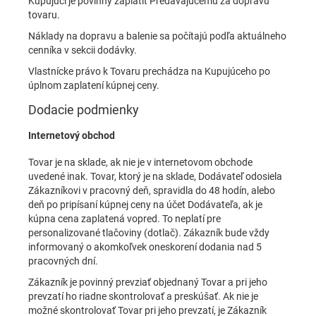
Kupujúci je povinný zaplatiť Predávajúcemu za dopravu
tovaru.
Náklady na dopravu a balenie sa počítajú podľa aktuálneho
cenníka v sekcii dodávky.
Vlastnícke právo k Tovaru prechádza na Kupujúceho po
úplnom zaplatení kúpnej ceny.
Dodacie podmienky
Internetový obchod
Tovar je na sklade, ak nie je v internetovom obchode
uvedené inak. Tovar, ktorý je na sklade, Dodávateľ odosiela
Zákazníkovi v pracovný deň, spravidla do 48 hodín, alebo
deň po pripísaní kúpnej ceny na účet Dodávateľa, ak je
kúpna cena zaplatená vopred. To neplatí pre
personalizované tlačoviny (dotlač). Zákazník bude vždy
informovaný o akomkoľvek oneskorení dodania nad 5
pracovných dní.
Zákazník je povinný prevziať objednaný Tovar a pri jeho
prevzatí ho riadne skontrolovať a preskúšať. Ak nie je
možné skontrolovať Tovar pri jeho prevzatí, je Zákazník