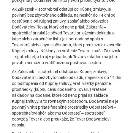
poskytnutý Dodávateľom, ktorý tvorí prílohu týchto VOP.
Ak Zákazník – spotrebiteľ odstúpi od Kúpnej zmluvy, je
povinný bez zbytočného odkladu, najneskôr do 14 dní od
odstúpenia od Kúpnej zmluvy, zaslať alebo odovzdať
Dodávateľovi Tovar, ktorý od neho prijal. Zákazník –
spotrebiteľ preukáže pôvod Tovaru priložením dokladu o
kúpe alebo záručného listu (ak bol dodaný spolu s
Tovarom) alebo iným spôsobom, ktorý preukazuje uzavretie
Kúpnej zmluvy. Náklady na vrátenie Tovaru znáša Zákazník
– spotrebiteľ, a to aj v prípade, ak Tovar vzhľadom na jeho
povahu nemožno vrátiť bežnou poštovou cestou.
Ak Zákazník – spotrebiteľ odstúpi od Kúpnej zmluvy,
Dodávateľ mu bez zbytočného odkladu, najneskôr do 14 dní
od odstúpenia od Kúpnej zmluvy, vráti všetky peňažné
prostriedky (kúpnu cenu dodaného Tovaru) vrátane
nákladov na dodanie, ktoré od neho prijal na základe
Kúpnej zmluvy, a to rovnakým spôsobom. Dodávateľ nie je
povinný vrátiť prijaté finančné prostriedky Odberateľovi –
spotrebiteľovi skôr, ako mu Odberateľ – spotrebiteľ
odovzdá Tovar alebo preukáže, že Tovar Dodávateľovi
odoslal.