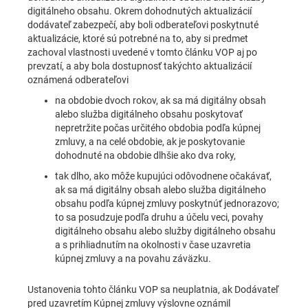
digitálneho obsahu. Okrem dohodnutých aktualizácií
dodávateľ zabezpečí, aby boli odberateľovi poskytnuté
aktualizácie, ktoré sú potrebné na to, aby si predmet
zachoval vlastnosti uvedené v tomto článku VOP aj po
prevzatí, a aby bola dostupnosť takýchto aktualizácií
oznámená odberateľovi
na obdobie dvoch rokov, ak sa má digitálny obsah
alebo služba digitálneho obsahu poskytovať
nepretržite počas určitého obdobia podľa kúpnej
zmluvy, a na celé obdobie, ak je poskytovanie
dohodnuté na obdobie dlhšie ako dva roky,
tak dlho, ako môže kupujúci odôvodnene očakávať,
ak sa má digitálny obsah alebo služba digitálneho
obsahu podľa kúpnej zmluvy poskytnúť jednorazovo;
to sa posudzuje podľa druhu a účelu veci, povahy
digitálneho obsahu alebo služby digitálneho obsahu
a s prihliadnutím na okolnosti v čase uzavretia
kúpnej zmluvy a na povahu záväzku.
Ustanovenia tohto článku VOP sa neuplatnia, ak Dodávateľ
pred uzavretím Kúpnej zmluvy výslovne oznámil