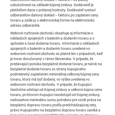
uskutočnené na základe kúpnej zmluvy. Dodávateľ je
platiteľom dane z pridanej hodnoty. Dodávateľ vystaví
odberateľovi daňový doklad – faktúru po zaplatení ceny
tovaru a zašle ju v elektronickej forme na elektronickú
adresu odberateľa.
Webové rozhranie obchodu obsahuje aj informácie o
nákladoch spojených s balením a dodaním tovaru a o
spôsobe a čase dodania tovaru. Informácie o nákladoch
spojených s balením a dodaním tovaru uvedené vo
webovom rozhraní obchodu sú platné len v prípadoch, keď
je tovar doručovaný v rámci Slovenska. V prípade, že
predávajúci ponúka bezplatné dodanie tovaru, je nárok na
bezplatné dodanie tovaru zo strany kupujúceho
podmienený zaplatením minimálnej celkovej kúpnej ceny
tovaru, ktorý má byť dodaný, vo výške uvedenej vo
webovom rozhraní obchodu. V prípade, že Kupujúci
čiastočne odstúpi od Kúpnej zmluvy a celková kúpna cena
tovaru, pri ktorom Kupujúci neodstúpil od Kúpnej zmluvy,
nedosiahne minimálnu sumu potrebnú pre vznik práva na
bezplatnú dopravu tovaru podľa predchádzajúcej vety,
právo Kupujúceho na bezplatnú dopravu tovaru zaniká a