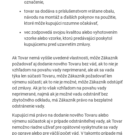
označenie,
tovar sa dodáva s príslušenstvom vrátane obalu,
návodu na montáž a ďalších pokynov na použitie,
ktoré môže kupujúci rozumne očakávať,
vec zodpovedá svojou kvalitou alebo vyhotovením
vzorke alebo vzorke, ktorú predávajúci poskytol
kupujúcemu pred uzavretím zmluvy.
Ak Tovar nemá vyššie uvedené vlastnosti, môže Zákazník
požadovať aj dodanie nového Tovaru bez vád, ak to nie je
vzhľadom na povahu vady neprimerané, ale ak sa vada
týka len súčasti Tovaru, môže Zákazník požadovať len
výmenu súčasti; ak to nie je možné, môže Zákazník odstúpiť
od zmluvy. Ak je to však vzhľadom na povahu vady
neprimerané, najmä ak je možné vadu odstrániť bez
zbytočného odkladu, má Zákazník právo na bezplatné
odstránenie vady.
Kupujúci má právo na dodanie nového Tovaru alebo
výmenu súčiastok aj v prípade odstrániteľnej vady, ak Tovar
nemožno riadne užívať pre opätovné vyskytnutie sa vady
po oprave alebo pre väčší počet vád. V takomto prípade má