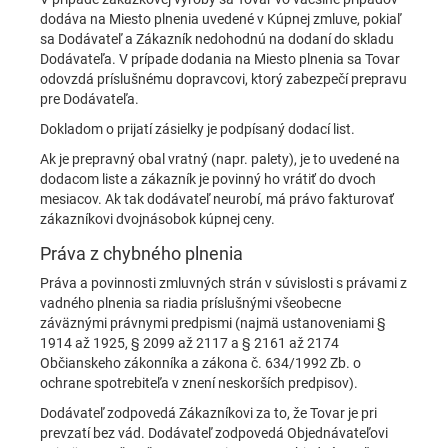
dodáva na Miesto plnenia uvedené v Kúpnej zmluve, pokiaľ
sa Dodávateľ a Zákazník nedohodnú na dodaní do skladu
Dodávateľa. V prípade dodania na Miesto plnenia sa Tovar
odovzdá príslušnému dopravcovi, ktorý zabezpečí prepravu
pre Dodávateľa.
Dokladom o prijatí zásielky je podpísaný dodací list.
Ak je prepravný obal vratný (napr. palety), je to uvedené na
dodacom liste a zákazník je povinný ho vrátiť do dvoch
mesiacov. Ak tak dodávateľ neurobí, má právo fakturovať
zákazníkovi dvojnásobok kúpnej ceny.
Práva z chybného plnenia
Práva a povinnosti zmluvných strán v súvislosti s právami z
vadného plnenia sa riadia príslušnými všeobecne
záväznými právnymi predpismi (najmä ustanoveniami §
1914 až 1925, § 2099 až 2117 a § 2161 až 2174
Občianskeho zákonníka a zákona č. 634/1992 Zb. o
ochrane spotrebiteľa v znení neskorších predpisov).
Dodávateľ zodpovedá Zákazníkovi za to, že Tovar je pri
prevzatí bez vád. Dodávateľ zodpovedá Objednávateľovi