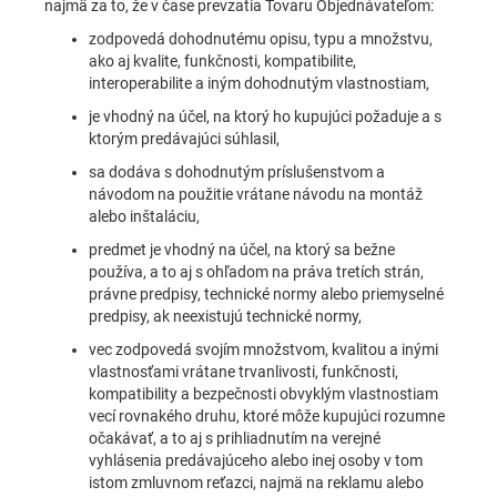
najmä za to, že v čase prevzatia Tovaru Objednávateľom:
zodpovedá dohodnutému opisu, typu a množstvu,
ako aj kvalite, funkčnosti, kompatibilite,
interoperabilite a iným dohodnutým vlastnostiam,
je vhodný na účel, na ktorý ho kupujúci požaduje a s
ktorým predávajúci súhlasil,
sa dodáva s dohodnutým príslušenstvom a
návodom na použitie vrátane návodu na montáž
alebo inštaláciu,
predmet je vhodný na účel, na ktorý sa bežne
používa, a to aj s ohľadom na práva tretích strán,
právne predpisy, technické normy alebo priemyselné
predpisy, ak neexistujú technické normy,
vec zodpovedá svojím množstvom, kvalitou a inými
vlastnosťami vrátane trvanlivosti, funkčnosti,
kompatibility a bezpečnosti obvyklým vlastnostiam
vecí rovnakého druhu, ktoré môže kupujúci rozumne
očakávať, a to aj s prihliadnutím na verejné
vyhlásenia predávajúceho alebo inej osoby v tom
istom zmluvnom reťazci, najmä na reklamu alebo