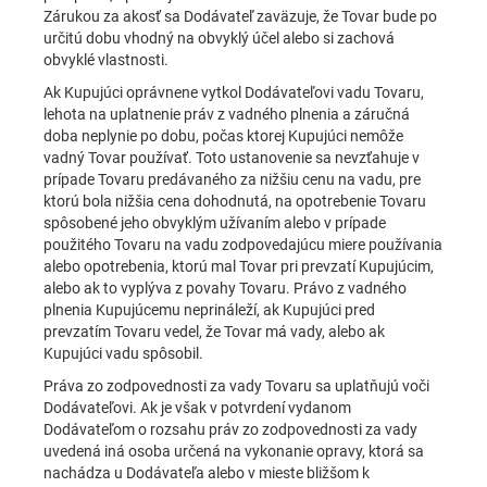
Zárukou za akosť sa Dodávateľ zaväzuje, že Tovar bude po
určitú dobu vhodný na obvyklý účel alebo si zachová
obvyklé vlastnosti.
Ak Kupujúci oprávnene vytkol Dodávateľovi vadu Tovaru,
lehota na uplatnenie práv z vadného plnenia a záručná
doba neplynie po dobu, počas ktorej Kupujúci nemôže
vadný Tovar používať. Toto ustanovenie sa nevzťahuje v
prípade Tovaru predávaného za nižšiu cenu na vadu, pre
ktorú bola nižšia cena dohodnutá, na opotrebenie Tovaru
spôsobené jeho obvyklým užívaním alebo v prípade
použitého Tovaru na vadu zodpovedajúcu miere používania
alebo opotrebenia, ktorú mal Tovar pri prevzatí Kupujúcim,
alebo ak to vyplýva z povahy Tovaru. Právo z vadného
plnenia Kupujúcemu neprináleží, ak Kupujúci pred
prevzatím Tovaru vedel, že Tovar má vady, alebo ak
Kupujúci vadu spôsobil.
Práva zo zodpovednosti za vady Tovaru sa uplatňujú voči
Dodávateľovi. Ak je však v potvrdení vydanom
Dodávateľom o rozsahu práv zo zodpovednosti za vady
uvedená iná osoba určená na vykonanie opravy, ktorá sa
nachádza u Dodávateľa alebo v mieste bližšom k