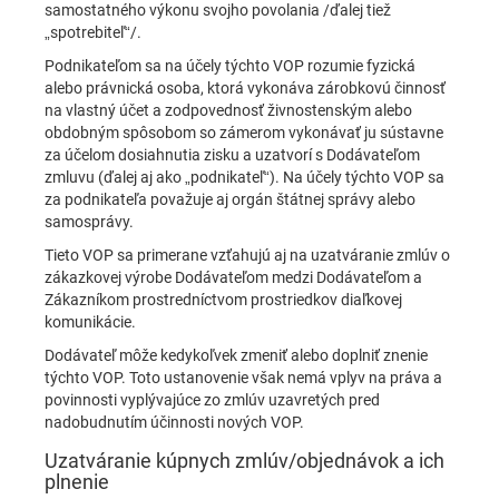
samostatného výkonu svojho povolania /ďalej tiež
„spotrebiteľ“/.
Podnikateľom sa na účely týchto VOP rozumie fyzická
alebo právnická osoba, ktorá vykonáva zárobkovú činnosť
na vlastný účet a zodpovednosť živnostenským alebo
obdobným spôsobom so zámerom vykonávať ju sústavne
za účelom dosiahnutia zisku a uzatvorí s Dodávateľom
zmluvu (ďalej aj ako „podnikateľ“). Na účely týchto VOP sa
za podnikateľa považuje aj orgán štátnej správy alebo
samosprávy.
Tieto VOP sa primerane vzťahujú aj na uzatváranie zmlúv o
zákazkovej výrobe Dodávateľom medzi Dodávateľom a
Zákazníkom prostredníctvom prostriedkov diaľkovej
komunikácie.
Dodávateľ môže kedykoľvek zmeniť alebo doplniť znenie
týchto VOP. Toto ustanovenie však nemá vplyv na práva a
povinnosti vyplývajúce zo zmlúv uzavretých pred
nadobudnutím účinnosti nových VOP.
Uzatváranie kúpnych zmlúv/objednávok a ich
plnenie