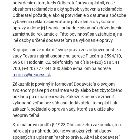
potvrdenie o tom, kedy Odberateľ právo uplatnil, čo je
obsahom reklamácie a aký spôsob vybavenia reklamácie
Odberateľ požaduje; ako aj potvrdenie o dátume a spôsobe
vybavenia reklamácie vrátane potvrdenia o vykonaní
opravy a dobe jej trvania, prípadne písomné odôvodnenie
zamietnutia reklamácie. Táto povinnosť sa vzťahuje aj na
iné osoby určené dodávateľom na vykonanie opravy.
Kupujúci môže uplatniť svoje práva zo zodpovednosti za
vady Tovaru najmä osobne na adrese Plucárna 3594/10,
695 01 Hodonín, CZ, telefonicky na čísle (+420) 518 341
700, (+420) 777 341 300 alebo e-mailom na adrese
repress@repress.sk
.
Zákazník je povinný informovať Dodávateľa o svojom
zvolenom práve pri oznámení vady alebo bez zbytočného
odkladu po oznámení vady. Zákazník nemôže zmeniť
vykonanú voľbu bez súhlasu dodávateľa; to neplatí, ak
zákazník požiadal o opravu vady, ktorá sa ukáže ako
neopraviteľná.
Kto má právo podľa § 1923 Občianskeho zákonníka, má
nárok aj na náhradu účelne vynaložených nákladov
spojených s uplatnením tohto práva. Ak však dodávateľ