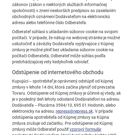
zákonov (zákon o niektorých službách informačnej
spoločnosti) v znení neskorších predpisov so zasielaním
obchodných oznámení Dodávateľom na elektronickú
adresu alebo telefónne číslo Odberateľa.
Odberateľ súhlasí s ukladaním súborov cookie na svojom
počítači. V prípade, že nákup na webovej stránke je možné
uskutočniť a záväzky Dodávateľa vyplývajúce z Kúpnej
zmluvy je možné plniť bez ukladania súborov cookie na
počítači Odberateľa, Odberateľ môže súhlas podľa
predchádzajúcej vety kedykoľvek odvolať.
Odstúpenie od internetového obchodu
Kupujúci – spotrebiteľ je oprávnený odstúpiť od kúpnej
zmluvy v lehote 14 dní, ktorá začína plynúť od prevzatia
Tovaru. Odstúpenie od Kúpnej zmluvy je účinné aj vtedy, ak
je v posledný deň lehoty odoslané Dodávateľovi na adresu
Dodávateľa – Plucárna 3594/10, 695 01 Hodonín, alebo
elektronicky na adresu:
repress@repress.sk
. V prípade
odstúpenia spotrebiteľa od Kúpnej zmluvy sa Kúpna
zmluva zrušuje od začiatku. Pre odstúpenie od Kúpnej
zmluvy môže Odberateľ použiť
vzorový formulár