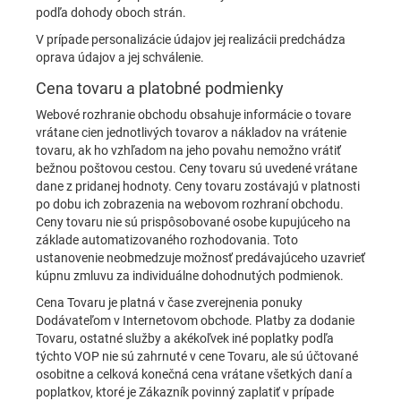
podľa dohody oboch strán.
V prípade personalizácie údajov jej realizácii predchádza
oprava údajov a jej schválenie.
Cena tovaru a platobné podmienky
Webové rozhranie obchodu obsahuje informácie o tovare
vrátane cien jednotlivých tovarov a nákladov na vrátenie
tovaru, ak ho vzhľadom na jeho povahu nemožno vrátiť
bežnou poštovou cestou. Ceny tovaru sú uvedené vrátane
dane z pridanej hodnoty. Ceny tovaru zostávajú v platnosti
po dobu ich zobrazenia na webovom rozhraní obchodu.
Ceny tovaru nie sú prispôsobované osobe kupujúceho na
základe automatizovaného rozhodovania. Toto
ustanovenie neobmedzuje možnosť predávajúceho uzavrieť
kúpnu zmluvu za individuálne dohodnutých podmienok.
Cena Tovaru je platná v čase zverejnenia ponuky
Dodávateľom v Internetovom obchode. Platby za dodanie
Tovaru, ostatné služby a akékoľvek iné poplatky podľa
týchto VOP nie sú zahrnuté v cene Tovaru, ale sú účtované
osobitne a celková konečná cena vrátane všetkých daní a
poplatkov, ktoré je Zákazník povinný zaplatiť v prípade