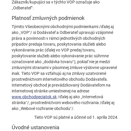
Zákazník/kupujúci sa v týchto VOP označuje ako
„Odberateľ“.
Platnosť zmluvných podmienok
Týmito Všeobecnými obchodnými podmienkami /ďalej aj
ako „VOP“/ si Dodávateľ a Odberateľ upravujú vzájomné
práva a povinnosti v rámci jednotlivých obchodných
prípadov predaja tovaru, poskytovania služieb alebo
vykonávania prác (ďalej vo VOP predaj tovaru,
poskytovanie služieb alebo vykonávanie prác súhrnne
označované ako „dodávka tovaru“), pokiaľ nie je medzi
zmluvnými stranami v písomnej zmluve výslovne upravené
inak. Tieto VOP sa vzťahujú aj na zmluvy uzatvorené
prostredníctvom internetového obchodu Dodávateľa.
Internetový obchod je prevádzkovaný Dodávateľom na
internetovej stránke umiestnenej na adrese
www.obchodpeciatok.sk
/ďalej aj ako „Internetová
stránka“/, prostredníctvom webového rozhrania /ďalej aj
ako „Webové rozhranie obchodu“/.
Tieto VOP sú platné a účinné od 1. apríla 2024.
Úvodné ustanovenia