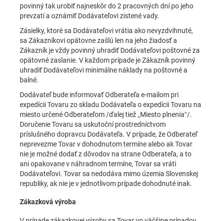
povinný tak urobiť najneskôr do 2 pracovných dní po jeho
prevzatí a oznámiť Dodávateľovi zistené vady.
Zásielky, ktoré sa Dodávateľovi vrátia ako nevyzdvihnuté,
sa Zákazníkovi opätovne zašlú len na jeho žiadosť a
Zákazník je vždy povinný uhradiť Dodávateľovi poštovné za
opätovné zaslanie. V každom prípade je Zákazník povinný
uhradiť Dodávateľovi minimálne náklady na poštovné a
balné.
Dodávateľ bude informovať Odberateľa e-mailom pri
expedícii Tovaru zo skladu Dodávateľa o expedícii Tovaru na
miesto určené Odberateľom /ďalej tiež „Miesto plnenia“/.
Doručenie Tovaru sa uskutoční prostredníctvom
príslušného dopravcu Dodávateľa. V prípade, že Odberateľ
neprevezme Tovar v dohodnutom termíne alebo ak Tovar
nie je možné dodať z dôvodov na strane Odberateľa, a to
ani opakovane v náhradnom termíne, Tovar sa vráti
Dodávateľovi. Tovar sa nedodáva mimo územia Slovenskej
republiky, ak nie je v jednotlivom prípade dohodnuté inak.
Zákazková výroba
V prípade zákazkovej výroby sa Tovar vo väčšine prípadov