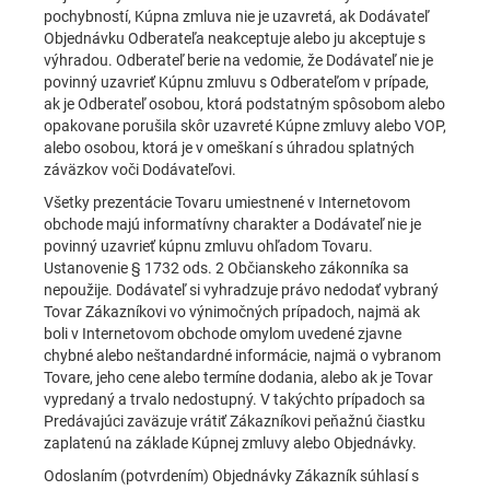
pochybností, Kúpna zmluva nie je uzavretá, ak Dodávateľ
Objednávku Odberateľa neakceptuje alebo ju akceptuje s
výhradou. Odberateľ berie na vedomie, že Dodávateľ nie je
povinný uzavrieť Kúpnu zmluvu s Odberateľom v prípade,
ak je Odberateľ osobou, ktorá podstatným spôsobom alebo
opakovane porušila skôr uzavreté Kúpne zmluvy alebo VOP,
alebo osobou, ktorá je v omeškaní s úhradou splatných
záväzkov voči Dodávateľovi.
Všetky prezentácie Tovaru umiestnené v Internetovom
obchode majú informatívny charakter a Dodávateľ nie je
povinný uzavrieť kúpnu zmluvu ohľadom Tovaru.
Ustanovenie § 1732 ods. 2 Občianskeho zákonníka sa
nepoužije. Dodávateľ si vyhradzuje právo nedodať vybraný
Tovar Zákazníkovi vo výnimočných prípadoch, najmä ak
boli v Internetovom obchode omylom uvedené zjavne
chybné alebo neštandardné informácie, najmä o vybranom
Tovare, jeho cene alebo termíne dodania, alebo ak je Tovar
vypredaný a trvalo nedostupný. V takýchto prípadoch sa
Predávajúci zaväzuje vrátiť Zákazníkovi peňažnú čiastku
zaplatenú na základe Kúpnej zmluvy alebo Objednávky.
Odoslaním (potvrdením) Objednávky Zákazník súhlasí s