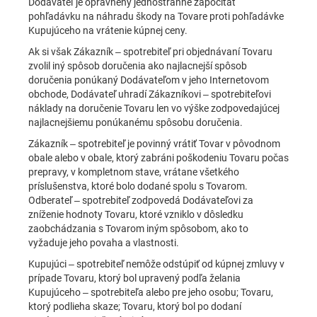
Dodávateľ je oprávnený jednostranne započítať
pohľadávku na náhradu škody na Tovare proti pohľadávke
Kupujúceho na vrátenie kúpnej ceny.
Ak si však Zákazník – spotrebiteľ pri objednávaní Tovaru
zvolil iný spôsob doručenia ako najlacnejší spôsob
doručenia ponúkaný Dodávateľom v jeho Internetovom
obchode, Dodávateľ uhradí Zákazníkovi – spotrebiteľovi
náklady na doručenie Tovaru len vo výške zodpovedajúcej
najlacnejšiemu ponúkanému spôsobu doručenia.
Zákazník – spotrebiteľ je povinný vrátiť Tovar v pôvodnom
obale alebo v obale, ktorý zabráni poškodeniu Tovaru počas
prepravy, v kompletnom stave, vrátane všetkého
príslušenstva, ktoré bolo dodané spolu s Tovarom.
Odberateľ – spotrebiteľ zodpovedá Dodávateľovi za
zníženie hodnoty Tovaru, ktoré vzniklo v dôsledku
zaobchádzania s Tovarom iným spôsobom, ako to
vyžaduje jeho povaha a vlastnosti.
Kupujúci – spotrebiteľ nemôže odstúpiť od kúpnej zmluvy v
prípade Tovaru, ktorý bol upravený podľa želania
Kupujúceho – spotrebiteľa alebo pre jeho osobu; Tovaru,
ktorý podlieha skaze; Tovaru, ktorý bol po dodaní