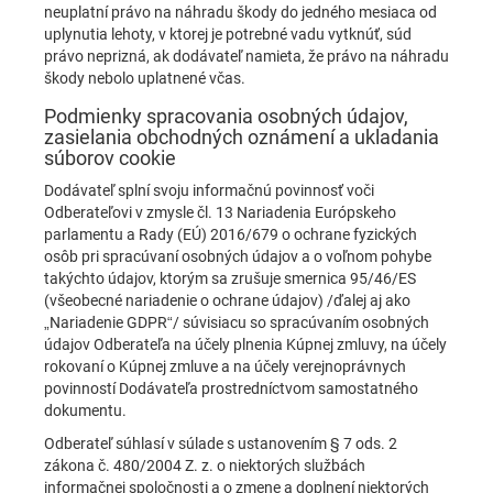
neuplatní právo na náhradu škody do jedného mesiaca od
uplynutia lehoty, v ktorej je potrebné vadu vytknúť, súd
právo neprizná, ak dodávateľ namieta, že právo na náhradu
škody nebolo uplatnené včas.
Podmienky spracovania osobných údajov,
zasielania obchodných oznámení a ukladania
súborov cookie
Dodávateľ splní svoju informačnú povinnosť voči
Odberateľovi v zmysle čl. 13 Nariadenia Európskeho
parlamentu a Rady (EÚ) 2016/679 o ochrane fyzických
osôb pri spracúvaní osobných údajov a o voľnom pohybe
takýchto údajov, ktorým sa zrušuje smernica 95/46/ES
(všeobecné nariadenie o ochrane údajov) /ďalej aj ako
„Nariadenie GDPR“/ súvisiacu so spracúvaním osobných
údajov Odberateľa na účely plnenia Kúpnej zmluvy, na účely
rokovaní o Kúpnej zmluve a na účely verejnoprávnych
povinností Dodávateľa prostredníctvom samostatného
dokumentu.
Odberateľ súhlasí v súlade s ustanovením § 7 ods. 2
zákona č. 480/2004 Z. z. o niektorých službách
informačnej spoločnosti a o zmene a doplnení niektorých