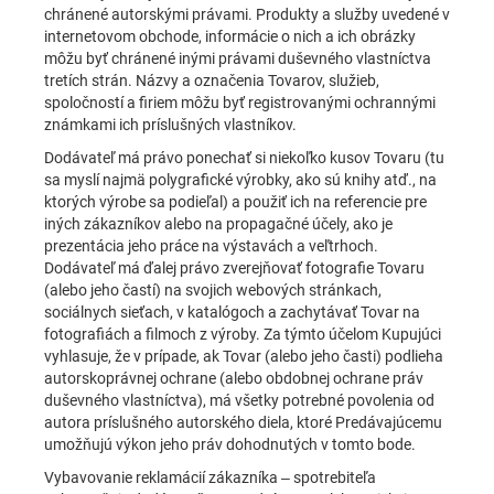
chránené autorskými právami. Produkty a služby uvedené v
internetovom obchode, informácie o nich a ich obrázky
môžu byť chránené inými právami duševného vlastníctva
tretích strán. Názvy a označenia Tovarov, služieb,
spoločností a firiem môžu byť registrovanými ochrannými
známkami ich príslušných vlastníkov.
Dodávateľ má právo ponechať si niekoľko kusov Tovaru (tu
sa myslí najmä polygrafické výrobky, ako sú knihy atď., na
ktorých výrobe sa podieľal) a použiť ich na referencie pre
iných zákazníkov alebo na propagačné účely, ako je
prezentácia jeho práce na výstavách a veľtrhoch.
Dodávateľ má ďalej právo zverejňovať fotografie Tovaru
(alebo jeho častí) na svojich webových stránkach,
sociálnych sieťach, v katalógoch a zachytávať Tovar na
fotografiách a filmoch z výroby. Za týmto účelom Kupujúci
vyhlasuje, že v prípade, ak Tovar (alebo jeho časti) podlieha
autorskoprávnej ochrane (alebo obdobnej ochrane práv
duševného vlastníctva), má všetky potrebné povolenia od
autora príslušného autorského diela, ktoré Predávajúcemu
umožňujú výkon jeho práv dohodnutých v tomto bode.
Vybavovanie reklamácií zákazníka – spotrebiteľa