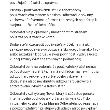
považuje Dodávateľ za správne.
Prístup k používateľskému účtu je zabezpečený
používateľským menom a heslom.Odberateľ je povinný
zachovávať dôvernosť informácií potrebných na prístup k
svojmu používateľskému účtu.
Odberateľ nie je oprávnený umožniť tretím stranám
používať používateľské konto.
Dodávateľ môže zrušiť používateľský účet, najmä ak
zákazník nepoužíva svoj používateľský účet dlhšie ako 1 rok
alebo ak zákazník porušuje svoje povinnosti vyplývajúce z
kúpnej zmluvy (vrátane zmluvných podmienok).
Odberateľ berie na vedomie, že používateľský účet nemusí
byť dostupný nepretržite, najmä s ohľadom na nevyhnutnú
údržbu hardvérového a softvérového vybavenia
dodávateľa alebo nevyhnutnú údržbu hardvérového a
softvérového vybavenia tretích strán.
Odberateľ vloží vybraný Tovar, ktorý je súčasťou ponuky
internetového obchodu a ktorý má v úmysle kúpiť, do
virtuálneho košíka. Po prihlásení Odberateľa, po registrácii
s použitím platných prístupových údajov alebo po vyplnení