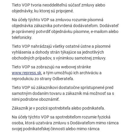
Tieto VOP tvoria neoddeliteľnú súčasť zmluvy alebo
objednávky, ku ktorej sú pripojené.
Na účely týchto VOP sa zmluvou rozumie písomná
objednávka zákazníka potvrdená dodávateľom. Dodávateľ
je oprávnený potvrdiť objednávku písomne, e-mailom alebo
telefonicky.
Tieto VOP nahrádzajú všetky ostatné ústne a písomné
vyhlásenia a dohody strán týkajúce sa jednotlivých
obchodných prípadov, s výnimkou samotnej zmluvy.
Tieto VOP sa zobrazujú na webovej stránke
www.repress.sk
, a tým umožňujú ich archiváciu a
reprodukciu zo strany Odberateľa.
Tieto VOP sú zákazníkovi dostatočne sprístupnené pred
samotným dodaním tovaru a zákazník má možnosť sa s
nimi podrobne oboznámiť.
Zákazník je v pozícii spotrebiteľa alebo podnikateľa.
Na účely týchto VOP sa spotrebiteľom rozumie fyzická
osoba, ktorá uzatvára zmluvu s Dodávateľom mimo rámca
svojej podnikateľskej činnosti alebo mimo rámca