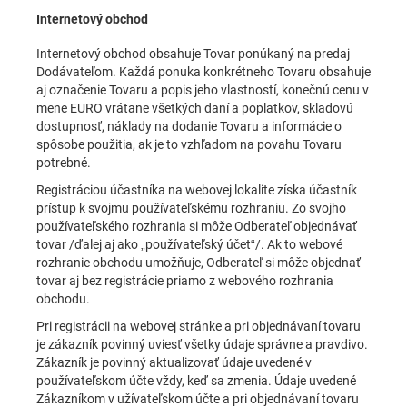
Internetový obchod
Internetový obchod obsahuje Tovar ponúkaný na predaj
Dodávateľom. Každá ponuka konkrétneho Tovaru obsahuje
aj označenie Tovaru a popis jeho vlastností, konečnú cenu v
mene EURO vrátane všetkých daní a poplatkov, skladovú
dostupnosť, náklady na dodanie Tovaru a informácie o
spôsobe použitia, ak je to vzhľadom na povahu Tovaru
potrebné.
Registráciou účastníka na webovej lokalite získa účastník
prístup k svojmu používateľskému rozhraniu. Zo svojho
používateľského rozhrania si môže Odberateľ objednávať
tovar /ďalej aj ako „používateľský účet“/. Ak to webové
rozhranie obchodu umožňuje, Odberateľ si môže objednať
tovar aj bez registrácie priamo z webového rozhrania
obchodu.
Pri registrácii na webovej stránke a pri objednávaní tovaru
je zákazník povinný uviesť všetky údaje správne a pravdivo.
Zákazník je povinný aktualizovať údaje uvedené v
používateľskom účte vždy, keď sa zmenia. Údaje uvedené
Zákazníkom v užívateľskom účte a pri objednávaní tovaru