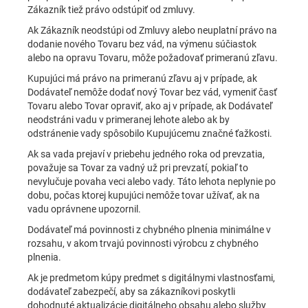
Zákazník tiež právo odstúpiť od zmluvy.
Ak Zákazník neodstúpi od Zmluvy alebo neuplatní právo na
dodanie nového Tovaru bez vád, na výmenu súčiastok
alebo na opravu Tovaru, môže požadovať primeranú zľavu.
Kupujúci má právo na primeranú zľavu aj v prípade, ak
Dodávateľ nemôže dodať nový Tovar bez vád, vymeniť časť
Tovaru alebo Tovar opraviť, ako aj v prípade, ak Dodávateľ
neodstráni vadu v primeranej lehote alebo ak by
odstránenie vady spôsobilo Kupujúcemu značné ťažkosti.
Ak sa vada prejaví v priebehu jedného roka od prevzatia,
považuje sa Tovar za vadný už pri prevzatí, pokiaľ to
nevylučuje povaha veci alebo vady. Táto lehota neplynie po
dobu, počas ktorej kupujúci nemôže tovar užívať, ak na
vadu oprávnene upozornil.
Dodávateľ má povinnosti z chybného plnenia minimálne v
rozsahu, v akom trvajú povinnosti výrobcu z chybného
plnenia.
Ak je predmetom kúpy predmet s digitálnymi vlastnosťami,
dodávateľ zabezpečí, aby sa zákazníkovi poskytli
dohodnuté aktualizácie digitálneho obsahu alebo služby