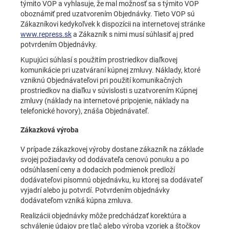
týmito VOP a vyhlasuje, že mal možnosť sa s týmito VOP
oboznámiť pred uzatvorením Objednávky. Tieto VOP sú
Zákazníkovi kedykoľvek k dispozícii na internetovej stránke
www.repress.sk
a Zákazník s nimi musí súhlasiť aj pred
potvrdením Objednávky.
Kupujúci súhlasí s použitím prostriedkov diaľkovej
komunikácie pri uzatváraní kúpnej zmluvy. Náklady, ktoré
vzniknú Objednávateľovi pri použití komunikačných
prostriedkov na diaľku v súvislosti s uzatvorením Kúpnej
zmluvy (náklady na internetové pripojenie, náklady na
telefonické hovory), znáša Objednávateľ.
Zákazková výroba
V prípade zákazkovej výroby dostane zákazník na základe
svojej požiadavky od dodávateľa cenovú ponuku a po
odsúhlasení ceny a dodacích podmienok predloží
dodávateľovi písomnú objednávku, ku ktorej sa dodávateľ
vyjadrí alebo ju potvrdí. Potvrdením objednávky
dodávateľom vzniká kúpna zmluva.
Realizácii objednávky môže predchádzať korektúra a
schválenie údajov pre tlač alebo výroba vzoriek a štočkov