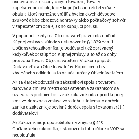
nenávratne zmiešaný s iným tovarom; Tovar v
zapečatenom obale, ktorý kupujúci-spotrebiteľ vyňal z
obalu a ktorý nemožno vrátiť z hygienických dôvodov;
zvukové alebo obrazové nahrávky alebo počítačový softvér
v zapečatenom obale, ak ho kupujúci porušil.
V prípadoch, kedy má Objednávateľ právo odstúpiť od
Kúpnej zmluvy v súlade s ustanovením § 1829 ods. 1
Občianskeho zákonníka, je Dodávateľ tiež oprávnený
kedykoľvek odstúpiť od Kúpnej zmluvy, a to až do doby
prevzatia Tovaru Objednávateľom. V takom prípade
Dodávateľ vráti Objednávateľovi Kúpnu cenu bez
zbytočného odkladu, a to na účet určený Objednávateľom.
Ak sa darček odovzdáva zákazníkovi spolu s tovarom,
darovacia zmluva medzi dodávateľom a zákazníkom sa
uzatvára s podmienkou, že ak zákazník odstúpi od kúpnej
zmluvy, darovacia zmluva vo vzťahu k takémuto darčeku
zaniká a zákazník je povinný darček spolu s tovarom vrátiť
dodávateľovi.
Ak Zákazník nie je spotrebiteľom v zmysle § 419
Občianskeho zákonníka, ustanovenia tohto článku VOP sa
neuplatňujú.