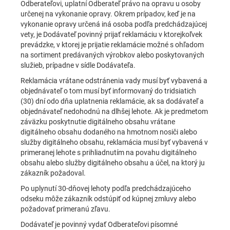
Odberateľovi, uplatní Odberateľ právo na opravu u osoby
určenej na vykonanie opravy. Okrem prípadov, keď je na
vykonanie opravy určená iná osoba podľa predchádzajúcej
vety, je Dodávateľ povinný prijať reklamáciu v ktorejkoľvek
prevádzke, v ktorej je prijatie reklamácie možné s ohľadom
na sortiment predávaných výrobkov alebo poskytovaných
služieb, prípadne v sídle Dodávateľa.
Reklamácia vrátane odstránenia vady musí byť vybavená a
objednávateľ o tom musí byť informovaný do tridsiatich
(30) dní odo dňa uplatnenia reklamácie, ak sa dodávateľ a
objednávateľ nedohodnú na dlhšej lehote. Ak je predmetom
záväzku poskytnutie digitálneho obsahu vrátane
digitálneho obsahu dodaného na hmotnom nosiči alebo
služby digitálneho obsahu, reklamácia musí byť vybavená v
primeranej lehote s prihliadnutím na povahu digitálneho
obsahu alebo služby digitálneho obsahu a účel, na ktorý ju
zákazník požadoval.
Po uplynutí 30-dňovej lehoty podľa predchádzajúceho
odseku môže zákazník odstúpiť od kúpnej zmluvy alebo
požadovať primeranú zľavu.
Dodávateľ je povinný vydať Odberateľovi písomné