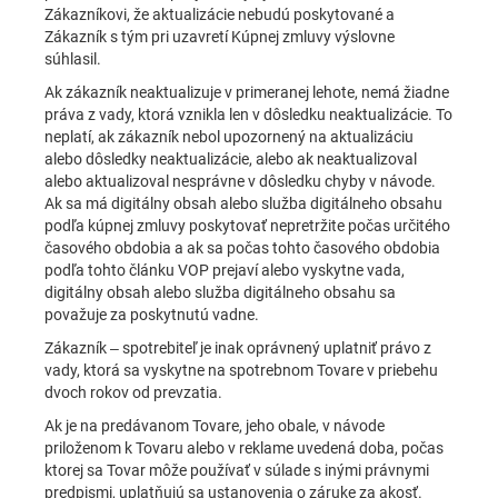
Zákazníkovi, že aktualizácie nebudú poskytované a
Zákazník s tým pri uzavretí Kúpnej zmluvy výslovne
súhlasil.
Ak zákazník neaktualizuje v primeranej lehote, nemá žiadne
práva z vady, ktorá vznikla len v dôsledku neaktualizácie. To
neplatí, ak zákazník nebol upozornený na aktualizáciu
alebo dôsledky neaktualizácie, alebo ak neaktualizoval
alebo aktualizoval nesprávne v dôsledku chyby v návode.
Ak sa má digitálny obsah alebo služba digitálneho obsahu
podľa kúpnej zmluvy poskytovať nepretržite počas určitého
časového obdobia a ak sa počas tohto časového obdobia
podľa tohto článku VOP prejaví alebo vyskytne vada,
digitálny obsah alebo služba digitálneho obsahu sa
považuje za poskytnutú vadne.
Zákazník – spotrebiteľ je inak oprávnený uplatniť právo z
vady, ktorá sa vyskytne na spotrebnom Tovare v priebehu
dvoch rokov od prevzatia.
Ak je na predávanom Tovare, jeho obale, v návode
priloženom k Tovaru alebo v reklame uvedená doba, počas
ktorej sa Tovar môže používať v súlade s inými právnymi
predpismi, uplatňujú sa ustanovenia o záruke za akosť.