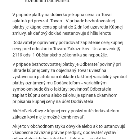
rozhodnutí Dodávateľa.
V prípade platby na dobierku je kúpna cena za Tovar
splatná pri prevzatí Tovaru. V prípade bezhotovostnej
platby je kúpna cena splatná do 2 dní od uzavretia Kúpnej
zmluvy, ak daňový doklad nestanovuje dlhšiu lehotu.
Dodávateľ je oprávnený požadovať zaplatenie celej kúpnej
ceny pred odoslaním Tovaru Zákazníkovi. Ustanovenie §
2119 ods. 1 Občianskeho zákonníka sa nepoužije.
V prípade bezhotovostnej platby je Odberateľ povinný pri
úhrade kúpnej ceny za objednaný Tovar uviesť na
vystavenom platobnom doklade (faktúre) variabilný symbol
platby oznámený mu Dodávateľom – variabilným
symbolom bude číslo faktúry; povinnosť Odberateľa
zaplatiť kúpnu cenu alebo zálohu je splnená okamihom
pripísania kúpnej ceny na účet Dodávateľa.
Akékoľvek zľavy z kúpnej ceny poskytnuté dodávateľom
zákazníkovi nie je možné kombinovať.
Ak je to v obchodnom styku obvyklé alebo ak to ustanovujú
všeobecne záväzné právne predpisy, dodávateľ vystaví
odberateľovi daňový doklad – faktúru – za platby