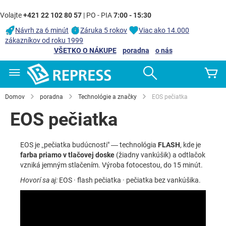
Volajte
+421 22 102 80 57
| PO - PIA
7:00 - 15:30
Návrh za 6 minút
Záruka 5 rokov
Viac ako 14.000
zákazníkov od roku 1999
VŠETKO O NÁKUPE
poradna
o nás
Skip
Search
Mô
to
Content
Domov
poradna
Technológie a značky
EOS pečiatka
EOS pečiatka
EOS je „pečiatka budúcnosti" — technológia
FLASH
, kde je
farba priamo v tlačovej doske
(žiadny vankúšik) a odtlačok
vzniká jemným stlačením. Výroba fotocestou, do 15 minút.
Hovorí sa aj:
EOS · flash pečiatka · pečiatka bez vankúšika.