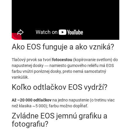
Ako EOS funguje a ako vzniká?
Tlačový prvok sa tvorí
fotocestou
(kopírovanie svetlom) do
napustenej dosky — namiesto gumového reliéfu má EOS
farbu vnútri poréznej dosky, preto nemá samostatný
vankúšik.
Koľko odtlačkov EOS vydrží?
Až ~20 000 odtlačkov
na jedno napustenie (o tretinu viac
než klasika ~5 000); farbu možno dopĺňať.
Zvládne EOS jemnú grafiku a
fotografiu?