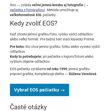
Áno — zvláda
veľmi jemnú kresbu aj fotografie
(→
pečiatka s fotografiou
). Metóda umožňuje aj
veľkoformátové XXL
pečiatky.
Kedy zvoliť EOS?
Keď chcete jemnú grafiku/foto, vyššiu výdrž odtlačkov
alebo veľký formát. Pre bežný text stačí klasický Printer.
Pre koho:
kto chce jemnú grafiku, fotku alebo vysokú výdrž
odtlačkov.
Kedy to potrebujete:
pri pečiatke s logom/fotom alebo
vyššom objeme odtlačkov.
EOS pečiatky vyrábame
od roku 1999
; jemnú grafiku
pripraví grafika, kompletizuje dielňa —
Růžena Verešová
.
Vybrať EOS pečiatku →
Časté otázky