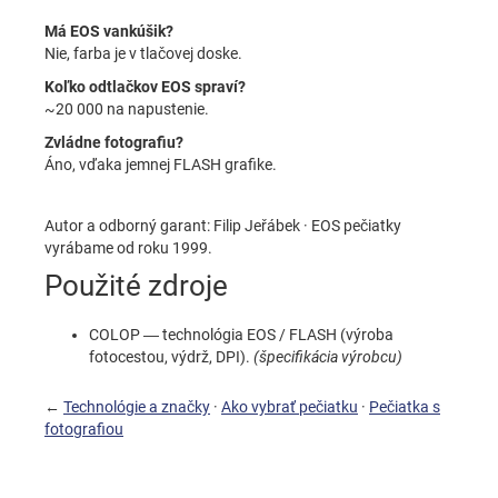
Má EOS vankúšik?
Nie, farba je v tlačovej doske.
Koľko odtlačkov EOS spraví?
~20 000 na napustenie.
Zvládne fotografiu?
Áno, vďaka jemnej FLASH grafike.
Autor a odborný garant: Filip Jeřábek · EOS pečiatky
vyrábame od roku 1999.
Použité zdroje
COLOP — technológia EOS / FLASH (výroba
fotocestou, výdrž, DPI).
(špecifikácia výrobcu)
←
Technológie a značky
·
Ako vybrať pečiatku
·
Pečiatka s
fotografiou