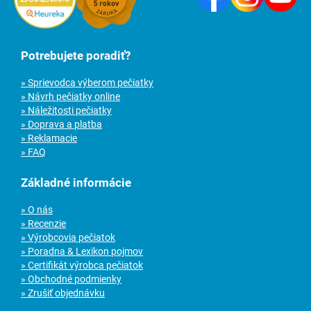
Potrebujete poradiť?
» Sprievodca výberom pečiatky
» Návrh pečiatky online
» Náležitosti pečiatky
» Doprava a platba
» Reklamacie
» FAQ
Základné informácie
» O nás
» Recenzie
» Výrobcovia pečiatok
» Poradna & Lexikon pojmov
» Certifikát výrobca pečiatok
» Obchodné podmienky
» Zrušiť objednávku