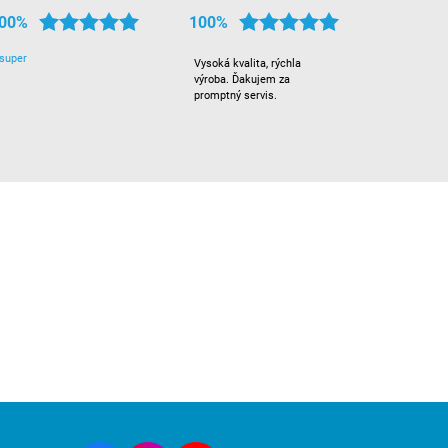
00%
100%
super
Vysoká kvalita, rýchla
výroba. Ďakujem za
promptný servis.