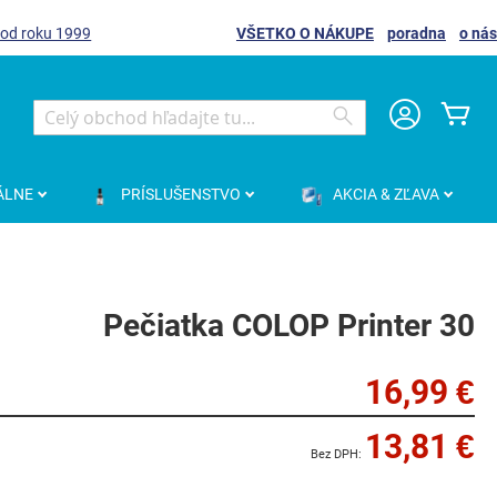
 od roku 1999
VŠETKO O NÁKUPE
poradna
o nás
Môj
Search
Search
ÁLNE
PRÍSLUŠENSTVO
AKCIA & ZĽAVA
Pečiatka COLOP Printer 30
16,99 €
13,81 €