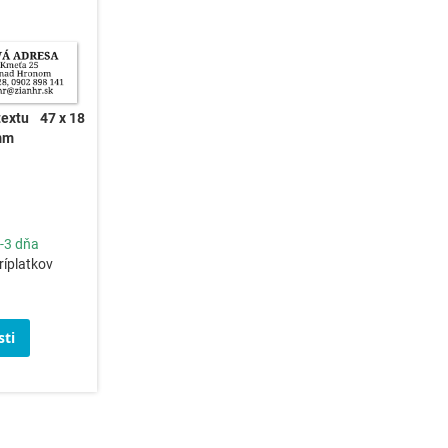
textu
47 x 18
mm
-3 dňa
ríplatkov
ti