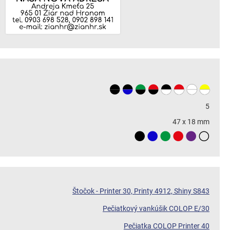
5
47 x 18 mm
Štočok - Printer 30, Printy 4912, Shiny S843
Pečiatkový vankúšik COLOP E/30
Pečiatka COLOP Printer 40