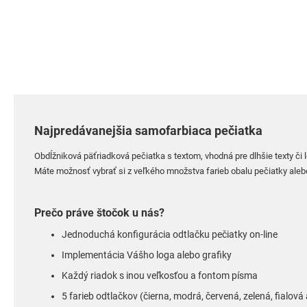
Najpredávanejšia samofarbiaca pečiatka
Obdĺžniková päťriadková pečiatka s textom, vhodná pre dlhšie texty či 
Máte možnosť vybrať si z veľkého množstva farieb obalu pečiatky alebo
Prečo práve štočok u nás?
Jednoduchá konfigurácia odtlačku pečiatky on-line
Implementácia Vášho loga alebo grafiky
Každý riadok s inou veľkosťou a fontom písma
5 farieb odtlačkov (čierna, modrá, červená, zelená, fialov