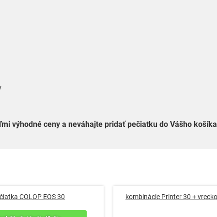
y
ľmi výhodné ceny a neváhajte pridať pečiatku do Vášho košíka
čiatka COLOP EOS 30
kombinácie Printer 30 + vreck