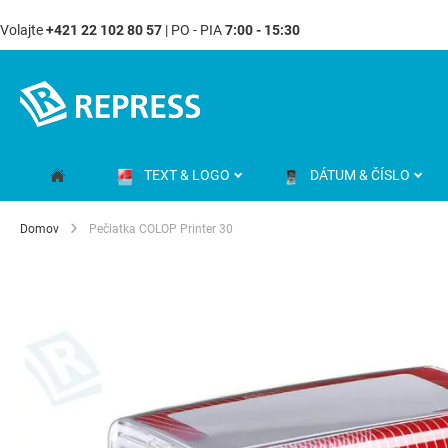
Volajte
+421 22 102 80 57
| PO - PIA
7:00 - 15:30
Skip
to
Content
TEXT & LOGO
DÁTUM & ČÍSLO
Domov
Pečiatka COLOP Printer 30
Preskočiť
na
koniec
galérie
obrázkov