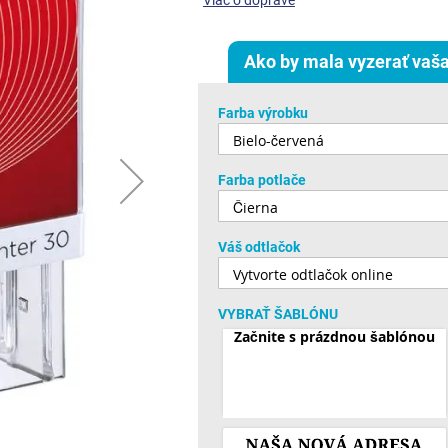
Viac o doprave
Ako by mala vyzerať vaša
Farba výrobku
Farba potlače
Váš odtlačok
VYBRAŤ ŠABLÓNU
Začnite s prázdnou šablónou