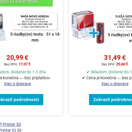
5 riadky(ov) textu
51 x 18
5 riadky(ov) 
mm
20,99 €
31,49 €
17,07 €
25,60 €
adom, dodanie do 1-3 dňa
✔ Skladom, dodanie do 1
e konečná — bez príplatkov
✔ Cena je konečná — bez p
Viac o doprave
Viac o doprave
obraziť podrobnosti
Zobraziť podrobnos
 Printer 30
rinter IQ 30