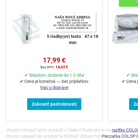
5 riadky(ov) textu
47 x 18
mm
17,99 €
14,63 €
✔ Skladom, dodanie do 1-3 dňa
✔ Skl
✔ Cena je konečná — bez príplatkov
✔ Cena j
Viac o doprave
Zobraziť podrobnosti
Z
Chcete si koupit tento produkt v Česku? Podívejte se na
razítko COLOP
Chcesz zakupić ten produkt w Polsce? Zobacz też
Pieczątka COLOP P