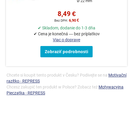
Ø 22 mm
8,49 €
6,90 €
✔ Skladom, dodanie do 1-3 dňa
✔ Cena je konečná — bez príplatkov
Viac o doprave
Zobraziť podrobnosti
Chcete si koupit tento produkt v Česku? Podívejte se na
Motivační
razítko - REPRESS
Chcesz zakupić ten produkt w Polsce? Zobacz też
Motywacyjna
Pieczątka - REPRESS