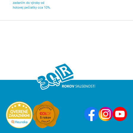
zadaním do výroby od
hotovej pečiatky cca 10%.