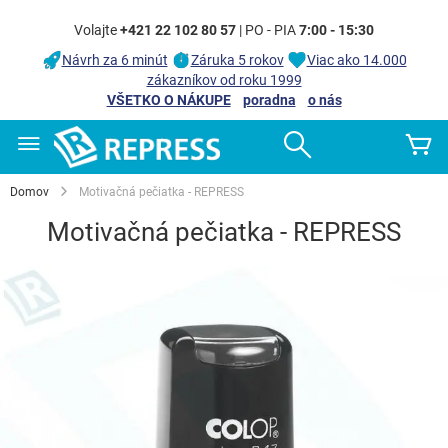
Volajte
+421 22 102 80 57
| PO - PIA
7:00 - 15:30
Návrh za 6 minút
Záruka 5 rokov
Viac ako 14.000
zákazníkov od roku 1999
VŠETKO O NÁKUPE
poradna
o nás
Skip
Search
Mô
to
Content
Domov
Motivačná pečiatka - REPRESS
Motivačná pečiatka - REPRESS
Preskočiť
na
koniec
galérie
obrázkov