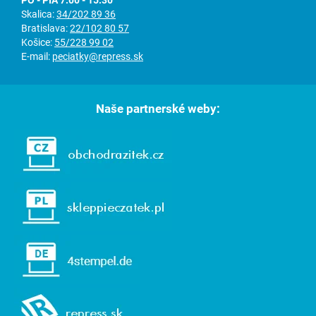
PO - PIA 7:00 - 15:30
Skalica:
34/202 89 36
Bratislava:
22/102 80 57
Košice:
55/228 99 02
E-mail:
peciatky@repress.sk
Naše partnerské weby: