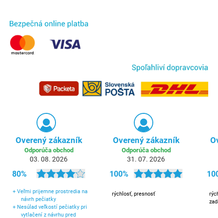
Overený zákazník
Overený zákazník
O
Odporúča obchod
Odporúča obchod
03. 08. 2026
31. 07. 2026
80%
100%
10
+
Veľmi prijemne prostredia na
rýchlosť, presnosť
rýc
návrh pečiatky
zad
+
Nesúlad veľkostí pečiatky pri
vytlačení z návrhu pred