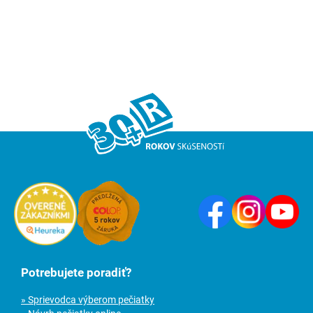
Potrebujete poradiť?
» Sprievodca výberom pečiatky