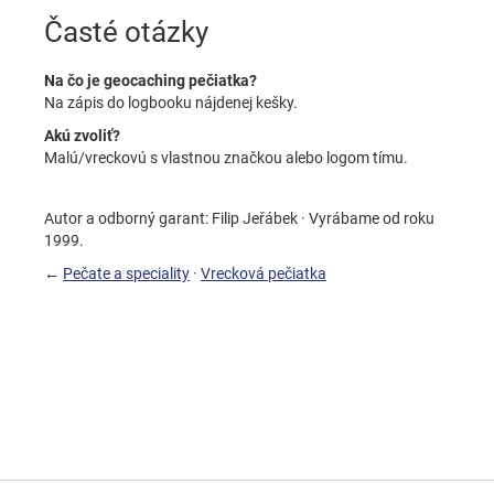
Časté otázky
Na čo je geocaching pečiatka?
Na zápis do logbooku nájdenej kešky.
Akú zvoliť?
Malú/vreckovú s vlastnou značkou alebo logom tímu.
Autor a odborný garant: Filip Jeřábek · Vyrábame od roku
1999.
←
Pečate a speciality
·
Vrecková pečiatka