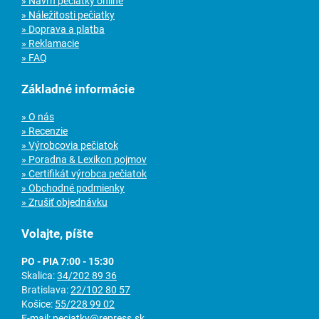
» Návrh pečiatky online
» Náležitosti pečiatky
» Doprava a platba
» Reklamacie
» FAQ
Základné informácie
» O nás
» Recenzie
» Výrobcovia pečiatok
» Poradna & Lexikon pojmov
» Certifikát výrobca pečiatok
» Obchodné podmienky
» Zrušiť objednávku
Volajte, píšte
PO - PIA 7:00 - 15:30
Skalica:
34/202 89 36
Bratislava:
22/102 80 57
Košice:
55/228 99 02
E-mail:
peciatky@repress.sk