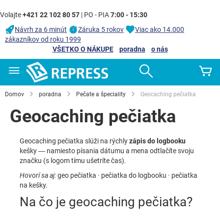
Volajte
+421 22 102 80 57
| PO - PIA
7:00 - 15:30
Návrh za 6 minút
Záruka 5 rokov
Viac ako 14.000
zákazníkov od roku 1999
VŠETKO O NÁKUPE
poradna
o nás
Skip
Search
Mô
to
Content
Domov
poradna
Pečate a špeciality
Geocaching pečiatka
Geocaching pečiatka
Geocaching pečiatka slúži na rýchly
zápis do logbooku
kešky — namiesto písania dátumu a mena odtlačíte svoju
značku (s logom tímu ušetríte čas).
Hovorí sa aj:
geo pečiatka · pečiatka do logbooku · pečiatka
na kešky.
Na čo je geocaching pečiatka?