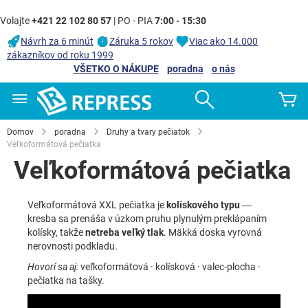
Volajte
+421 22 102 80 57
| PO - PIA
7:00 - 15:30
Návrh za 6 minút
Záruka 5 rokov
Viac ako 14.000
zákazníkov od roku 1999
VŠETKO O NÁKUPE
poradna
o nás
Skip
Search
Mô
to
Content
Domov
poradna
Druhy a tvary pečiatok
Veľkoformátová pečiatka
Veľkoformátová pečiatka
Veľkoformátová XXL pečiatka je
kolískového typu
—
kresba sa prenáša v úzkom pruhu plynulým preklápaním
kolísky, takže
netreba veľký tlak
. Mäkká doska vyrovná
nerovnosti podkladu.
Hovorí sa aj:
veľkoformátová · kolísková · valec-plocha ·
pečiatka na tašky.