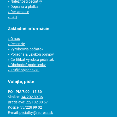
» Náležitosti pečiatky
» Doprava a platba
» Reklamacie
» FAQ
Základné informácie
» O nás
» Recenzie
» Výrobcovia pečiatok
» Poradna & Lexikon pojmov
» Certifikát výrobca pečiatok
» Obchodné podmienky
» Zrušiť objednávku
Volajte, píšte
PO - PIA 7:00 - 15:30
Skalica:
34/202 89 36
Bratislava:
22/102 80 57
Košice:
55/228 99 02
E-mail:
peciatky@repress.sk