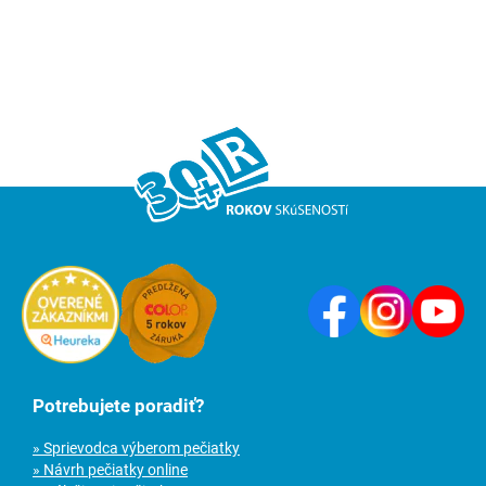
Potrebujete poradiť?
» Sprievodca výberom pečiatky
» Návrh pečiatky online