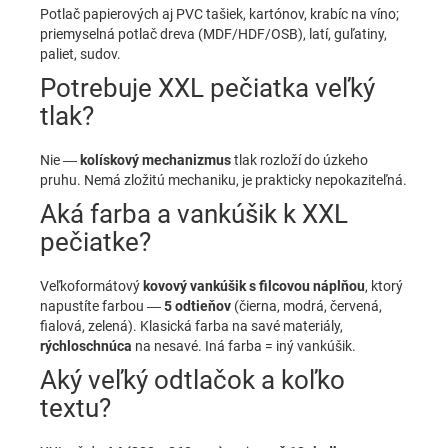
Potlač papierových aj PVC tašiek, kartónov, krabíc na víno;
priemyselná potlač dreva (MDF/HDF/OSB), latí, guľatiny,
paliet, sudov.
Potrebuje XXL pečiatka veľký
tlak?
Nie —
kolískový mechanizmus
tlak rozloží do úzkeho
pruhu. Nemá zložitú mechaniku, je prakticky nepokaziteľná.
Aká farba a vankúšik k XXL
pečiatke?
Veľkoformátový
kovový vankúšik s filcovou náplňou
, ktorý
napustíte farbou —
5 odtieňov
(čierna, modrá, červená,
fialová, zelená). Klasická farba na savé materiály,
rýchloschnúca
na nesavé. Iná farba = iný vankúšik.
Aký veľký odtlačok a koľko
textu?