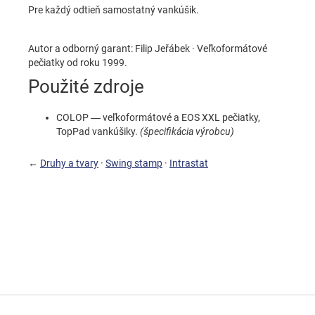
Pre každý odtieň samostatný vankúšik.
Autor a odborný garant: Filip Jeřábek · Veľkoformátové
pečiatky od roku 1999.
Použité zdroje
COLOP — veľkoformátové a EOS XXL pečiatky,
TopPad vankúšiky.
(špecifikácia výrobcu)
←
Druhy a tvary
·
Swing stamp
·
Intrastat