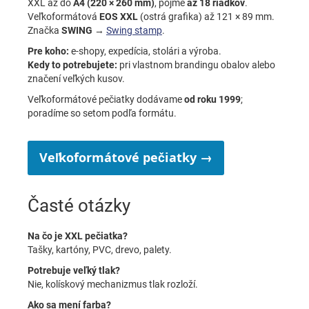
XXL až do
A4 (220 × 260 mm)
, pojme
až 18 riadkov
.
Veľkoformátová
EOS XXL
(ostrá grafika) až 121 × 89 mm.
Značka
SWING
→
Swing stamp
.
Pre koho:
e-shopy, expedícia, stolári a výroba.
Kedy to potrebujete:
pri vlastnom brandingu obalov alebo
značení veľkých kusov.
Veľkoformátové pečiatky dodávame
od roku 1999
;
poradíme so setom podľa formátu.
Veľkoformátové pečiatky →
Časté otázky
Na čo je XXL pečiatka?
Tašky, kartóny, PVC, drevo, palety.
Potrebuje veľký tlak?
Nie, kolískový mechanizmus tlak rozloží.
Ako sa mení farba?