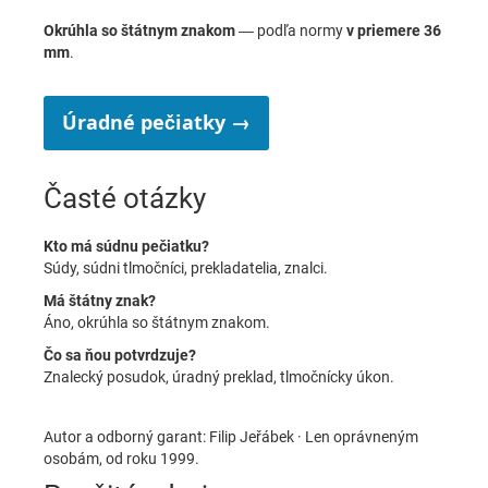
Okrúhla so štátnym znakom
— podľa normy
v priemere 36
mm
.
Úradné pečiatky →
Časté otázky
Kto má súdnu pečiatku?
Súdy, súdni tlmočníci, prekladatelia, znalci.
Má štátny znak?
Áno, okrúhla so štátnym znakom.
Čo sa ňou potvrdzuje?
Znalecký posudok, úradný preklad, tlmočnícky úkon.
Autor a odborný garant: Filip Jeřábek · Len oprávneným
osobám, od roku 1999.