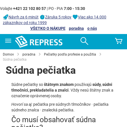
Volajte
+421 22 102 80 57
| PO - PIA
7:00 - 15:30
Návrh za 6 minút
Záruka 5 rokov
Viac ako 14.000
zákazníkov od roku 1999
VŠETKO O NÁKUPE
poradna
o nás
Skip
Search
Mô
to
Content
Domov
poradna
Pečiatky podľa profesie a použitia
Súdna pečiatka
Súdna pečiatka
Súdne pečiatky so
štátnym znakom
používajú
súdy, súdni
tlmočníci, prekladatelia a znalci
. Vždy nesú štátny znak a
označenie oprávnenej osoby.
Hovorí sa aj:
pečiatka pre súdnych tlmočníkov · pečiatka
súdneho znalca · znalecká pečiatka.
Čo musí obsahovať súdna