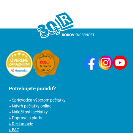
Potrebujete poradiť?
» Sprievodca výberom pečiatky
» Návrh pečiatky online
» Náležitosti pečiatky
» Doprava a platba
» Reklamacie
» FAQ