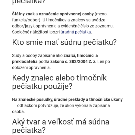
pečiatka?
Štátny znak
a
označenie oprávnenej osoby
(meno,
funkcia/odbor). U tlmočníkov a znalcov sa uvádza
odbor/jazyk oprávnenia a evidenčné číslo zo zoznamu.
Spoločné náležitosti pozri
úradná pečiatka
.
Kto smie mať súdnu pečiatku?
Súdy a osoby zapísané ako
znalci, tlmočníci a
prekladatelia
podľa
zákona č. 382/2004 Z. z.
Len po
doložení oprávnenia.
Kedy znalec alebo tlmočník
pečiatku použije?
Na
znalecké posudky, úradné preklady a tlmočnícke úkony
— odtlačkom potvrdzuje, že úkon vykonala zapísaná
osoba.
Aký tvar a veľkosť má súdna
pečiatka?