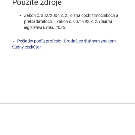
Použité zdroje
Zákon č. 382/2004 Z. z., o znalcoch, tlmočníkoch a
prekladateľoch. · Zákon č. 63/1993 Z. z.
(platná
legislatíva k roku 2026)
←
Pečiatky podľa profesie
·
Úradná so štátnym znakom
·
Súdny exekútor