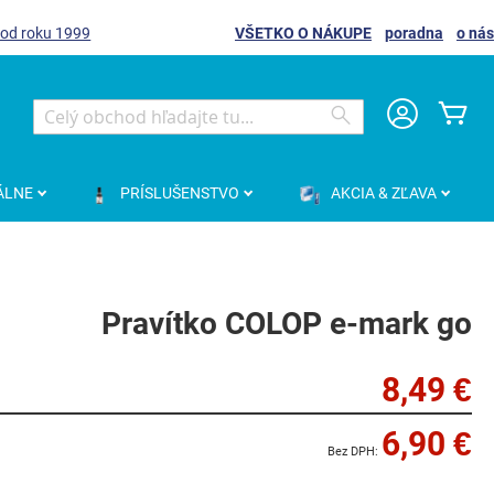
 od roku 1999
VŠETKO O NÁKUPE
poradna
o nás
Môj
Search
Search
ÁLNE
PRÍSLUŠENSTVO
AKCIA & ZĽAVA
Pravítko COLOP e-mark go
8,49 €
6,90 €