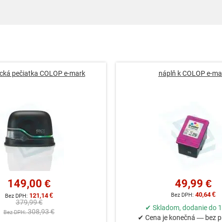
ická pečiatka COLOP e-mark
náplň k COLOP e-ma
149,00 €
49,99 €
40,64 €
121,14 €
379,99 €
✔ Skladom, dodanie do 1
308,93 €
✔ Cena je konečná — bez p