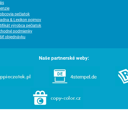
nás
cenzie
robcovia pečiatok
radna & Lexikon pojmov
tifikát výrobca pečiatok
chodné podmienky
šiť objednávku
Naše partnerské weby: