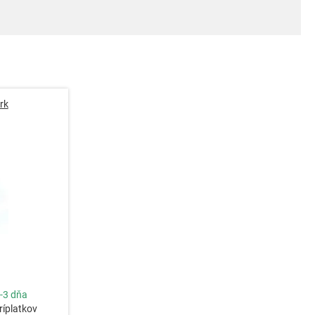
rk
-3 dňa
ríplatkov