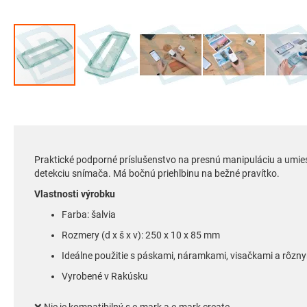
Preskočiť
na
začiatok
galérie
obrázkov
Praktické podporné príslušenstvo na presnú manipuláciu a umies
detekciu snímača. Má bočnú priehlbinu na bežné pravítko.
Vlastnosti výrobku
Farba: šalvia
Rozmery (d x š x v): 250 x 10 x 85 mm
Ideálne použitie s páskami, náramkami, visačkami a rôzny
Vyrobené v Rakúsku