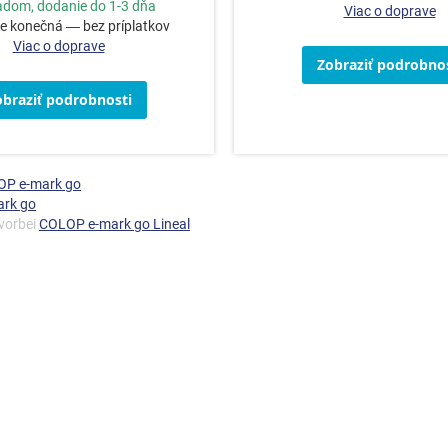
adom, dodanie do 1-3 dňa
Viac o doprave
e konečná — bez príplatkov
Viac o doprave
Zobraziť podrobnos
obraziť podrobnosti
OP e-mark go
ark go
 vorbei
COLOP e-mark go Lineal