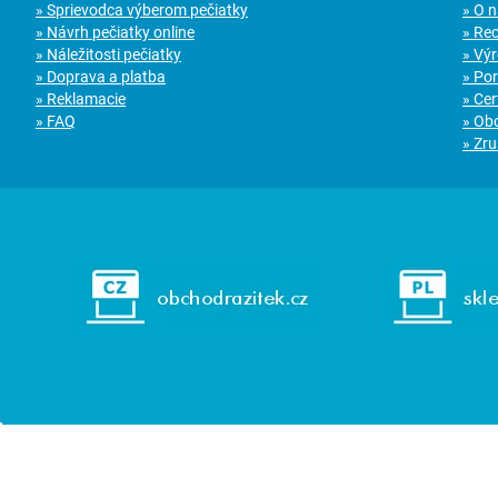
» Sprievodca výberom pečiatky
» O 
» Návrh pečiatky online
» Re
» Náležitosti pečiatky
» Vý
» Doprava a platba
» Po
» Reklamacie
» Cer
» FAQ
» Ob
» Zru