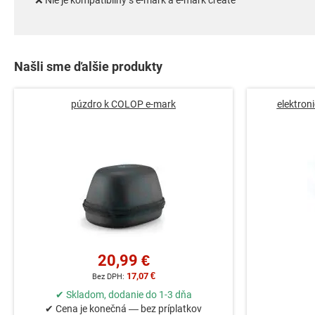
❌ Nie je kompatibilný s e-mark a e-mark create
Našli sme ďalšie produkty
púzdro k COLOP e-mark
elektron
20,99 €
17,07 €
✔ Skladom, dodanie do 1-3 dňa
✔ Cena je konečná — bez príplatkov