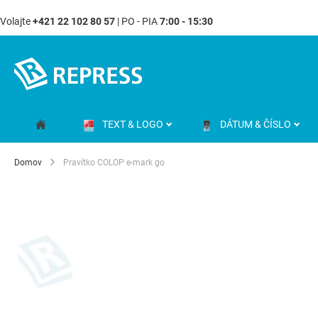
Volajte
+421 22 102 80 57
| PO - PIA
7:00 - 15:30
Skip
to
Content
TEXT & LOGO
DÁTUM & ČÍSLO
Domov
Pravítko COLOP e-mark go
Preskočiť
na
koniec
galérie
obrázkov