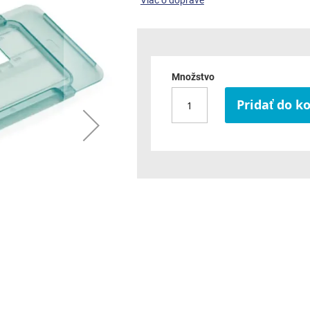
Viac o doprave
Množstvo
Pridať do k