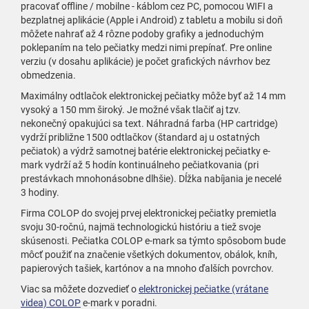
pracovať offline / mobilne - káblom cez PC, pomocou WIFI a
bezplatnej aplikácie (Apple i Android) z tabletu a mobilu si doň
môžete nahrať až 4 rôzne podoby grafiky a jednoduchým
poklepaním na telo pečiatky medzi nimi prepínať. Pre online
verziu (v dosahu aplikácie) je počet grafických návrhov bez
obmedzenia.
Maximálny odtlačok elektronickej pečiatky môže byť až 14 mm
vysoký a 150 mm široký. Je možné však tlačiť aj tzv.
nekonečný opakujúci sa text. Náhradná farba (HP cartridge)
vydrží približne 1500 odtlačkov (štandard aj u ostatných
pečiatok) a výdrž samotnej batérie elektronickej pečiatky e-
mark vydrží až 5 hodín kontinuálneho pečiatkovania (pri
prestávkach mnohonásobne dlhšie). Dĺžka nabíjania je necelé
3 hodiny.
Firma COLOP do svojej prvej elektronickej pečiatky premietla
svoju 30-ročnú, najmä technologickú históriu a tiež svoje
skúsenosti. Pečiatka COLOP e-mark sa týmto spôsobom bude
môcť použiť na značenie všetkých dokumentov, obálok, kníh,
papierových tašiek, kartónov a na mnoho ďalších povrchov.
Viac sa môžete dozvedieť o
elektronickej pečiatke (vrátane
videa) COLOP
e-mark v poradni.