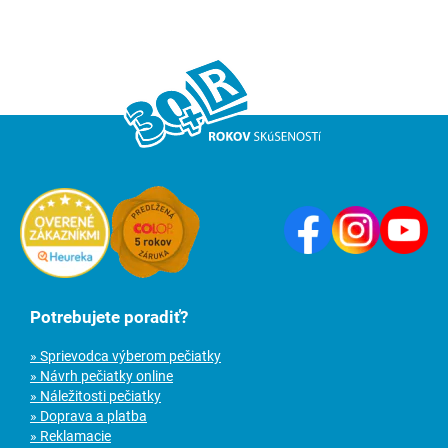
Potrebujete poradiť?
» Sprievodca výberom pečiatky
» Návrh pečiatky online
» Náležitosti pečiatky
» Doprava a platba
» Reklamacie