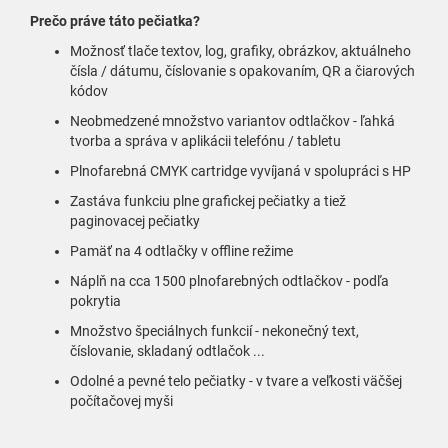
Prečo práve táto pečiatka?
Možnosť tlače textov, log, grafiky, obrázkov, aktuálneho
čísla / dátumu, číslovanie s opakovaním, QR a čiarových
kódov
Neobmedzené množstvo variantov odtlačkov - ľahká
tvorba a správa v aplikácii telefónu / tabletu
Plnofarebná CMYK cartridge vyvíjaná v spolupráci s HP
Zastáva funkciu plne grafickej pečiatky a tiež
paginovacej pečiatky
Pamäť na 4 odtlačky v offline režime
Náplň na cca 1500 plnofarebných odtlačkov - podľa
pokrytia
Množstvo špeciálnych funkcií - nekonečný text,
číslovanie, skladaný odtlačok ...
Odolné a pevné telo pečiatky - v tvare a veľkosti väčšej
počítačovej myši