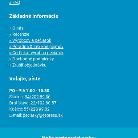
» FAQ
Základné informácie
» O nás
» Recenzie
» Výrobcovia pečiatok
» Poradna & Lexikon pojmov
» Certifikát výrobca pečiatok
» Obchodné podmienky
» Zrušiť objednávku
Volajte, píšte
PO - PIA 7:00 - 15:30
Skalica:
34/202 89 36
Bratislava:
22/102 80 57
Košice:
55/228 99 02
E-mail:
peciatky@repress.sk