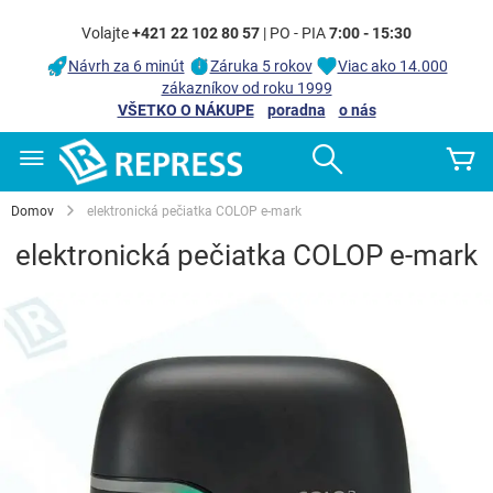
Volajte
+421 22 102 80 57
| PO - PIA
7:00 - 15:30
Návrh za 6 minút
Záruka 5 rokov
Viac ako 14.000
zákazníkov od roku 1999
VŠETKO O NÁKUPE
poradna
o nás
Skip
Search
Mô
to
Content
Domov
elektronická pečiatka COLOP e-mark
elektronická pečiatka COLOP e-mark
Preskočiť
na
koniec
galérie
obrázkov