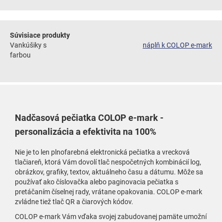
Súvisiace produkty
Vankúšiky s
náplň k COLOP e-mark
farbou
Nadčasová pečiatka COLOP e-mark -
personalizácia a efektivita na 100%
Nie je to len plnofarebná elektronická pečiatka a vrecková
tlačiareň, ktorá Vám dovolí tlač nespočetných kombinácií log,
obrázkov, grafiky, textov, aktuálneho času a dátumu. Môže sa
používať ako číslovačka alebo paginovacia pečiatka s
pretáčaním číselnej rady, vrátane opakovania. COLOP e-mark
zvládne tiež tlač QR a čiarových kódov.
COLOP e-mark Vám vďaka svojej zabudovanej pamäte umožní