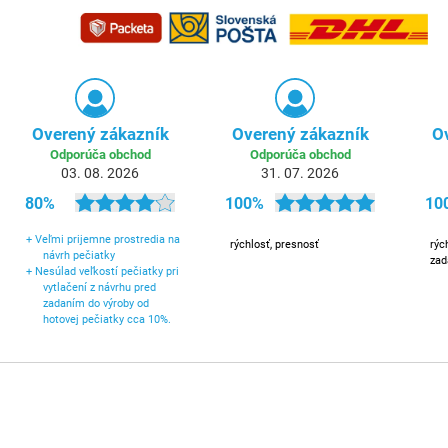
Overený zákazník
Overený zákazník
O
Odporúča obchod
Odporúča obchod
03. 08. 2026
31. 07. 2026
80%
100%
10
+
Veľmi prijemne prostredia na
rýchlosť, presnosť
rýc
návrh pečiatky
zad
+
Nesúlad veľkostí pečiatky pri
vytlačení z návrhu pred
zadaním do výroby od
hotovej pečiatky cca 10%.