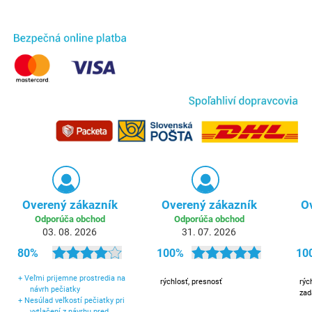
Overený zákazník
Overený zákazník
O
Odporúča obchod
Odporúča obchod
03. 08. 2026
31. 07. 2026
80%
100%
10
+
Veľmi prijemne prostredia na
rýchlosť, presnosť
rýc
návrh pečiatky
zad
+
Nesúlad veľkostí pečiatky pri
vytlačení z návrhu pred