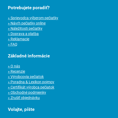
Potrebujete poradiť?
» Sprievodca výberom pečiatky
» Návrh pečiatky online
» Náležitosti pečiatky
» Doprava a platba
» Reklamacie
» FAQ
Základné informácie
» O nás
» Recenzie
» Výrobcovia pečiatok
» Poradna & Lexikon pojmov
» Certifikát výrobca pečiatok
» Obchodné podmienky
» Zrušiť objednávku
Volajte, píšte