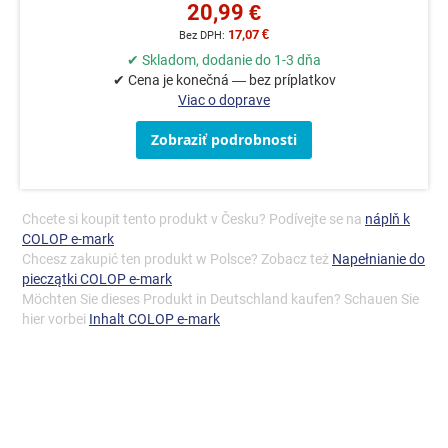
20,99 €
17,07 €
✔ Skladom, dodanie do 1-3 dňa
✔ Cena je konečná — bez príplatkov
Viac o doprave
Zobraziť podrobnosti
Chcete si koupit tento produkt v Česku? Podívejte se na
náplň k
COLOP e-mark
Chcesz zakupić ten produkt w Polsce? Zobacz też
Napełnianie do
pieczątki COLOP e-mark
Möchten Sie dieses Produkt in Deutschland kaufen? Schauen Sie
hier vorbei
Inhalt COLOP e-mark