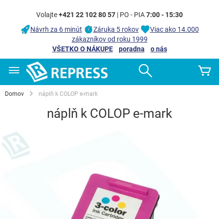
Volajte
+421 22 102 80 57
| PO - PIA
7:00 - 15:30
Návrh za 6 minút
Záruka 5 rokov
Viac ako 14.000
zákazníkov od roku 1999
VŠETKO O NÁKUPE
poradna
o nás
Skip
Search
Mô
to
Content
Domov
náplň k COLOP e-mark
náplň k COLOP e-mark
Preskočiť
na
koniec
galérie
obrázkov