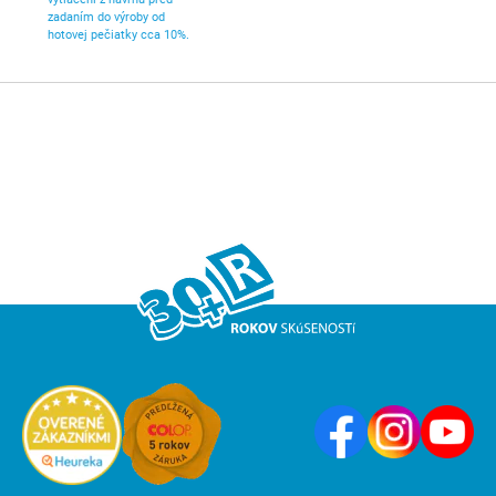
zadaním do výroby od
hotovej pečiatky cca 10%.