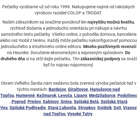
Pečiatky vyrábame už od roku 1999. Nakupujeme najmä od rakúskych
výrobcov razidiel COLOP a TRODAT.
Našim zákazníkom sa snažíme ponúknuť len
najvyššiu možnú kvalitu
,
rýchlosť dodania a jednoduchú orientáciu pri nákupe a návrhu
samotného textu pečiatky. Všetko online, z pohodlia domova, kancelárie
alebo cez mobil z terénu. Každý môže pečiatku nakonfigurovať pomocou
jednoduchého a intuitívneho online editora.
Mnoho pozitívnych recenzií
na Heureke. Doručenie ekonomickým a expresným spôsobom.
Do
druhého dňa
si na stôl dajte pečiatku. Tím
zákazníckej podpory
sa snaží
byť čo najviac nápomocný.
Okrem Veľkého Šariša nám nedávno bola zverená výroba pečiatok tiež v
týchto mestách:
Bardejov
,
Giraltovce
,
Hanušovce nad
Topľou
,
Humenné
,
Kežmarok
,
Levoča
,
Lipany
,
Medzilaborce
,
Podolínec
,
Poprad
,
Prešov
,
Sabinov
,
Snina
,
Spišská Belá
,
Spišská Stará
Ves
,
Spišské Podhradie
,
Stará Ľubovňa
,
Stropkov
,
Svidník
,
Svit
,
Vranov
nad Topľou
,
Vysoké Tatry
.