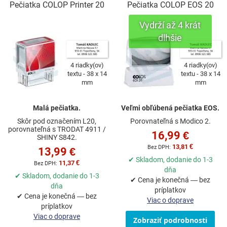
Pečiatka COLOP Printer 20
Pečiatka COLOP EOS 20
4 riadky(ov)
4 riadky(ov)
textu
38 x 14
textu
38 x 14
mm
mm
Malá pečiatka.
Veľmi obľúbená pečiatka EOS.
Skôr pod označením L20,
Porovnateľná s Modico 2.
porovnateľná s TRODAT 4911 /
16,99 €
SHINY S842.
13,81 €
13,99 €
✔ Skladom, dodanie do 1-3
11,37 €
dňa
✔ Skladom, dodanie do 1-3
✔ Cena je konečná — bez
dňa
príplatkov
✔ Cena je konečná — bez
Viac o doprave
príplatkov
Viac o doprave
Zobraziť podrobnosti