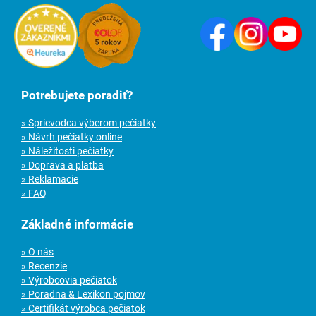
Potrebujete poradiť?
» Sprievodca výberom pečiatky
» Návrh pečiatky online
» Náležitosti pečiatky
» Doprava a platba
» Reklamacie
» FAQ
Základné informácie
» O nás
» Recenzie
» Výrobcovia pečiatok
» Poradna & Lexikon pojmov
» Certifikát výrobca pečiatok