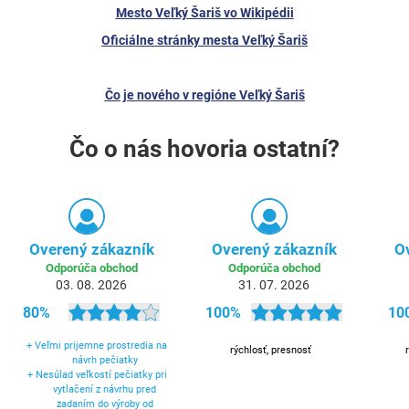
Mesto Veľký Šariš vo Wikipédii
Oficiálne stránky mesta Veľký Šariš
Čo je nového v regióne Veľký Šariš
Čo o nás hovoria ostatní?
Overený zákazník
Overený zákazník
O
Odporúča obchod
Odporúča obchod
03. 08. 2026
31. 07. 2026
80%
100%
10
+
Veľmi prijemne prostredia na
rýchlosť, presnosť
návrh pečiatky
+
Nesúlad veľkostí pečiatky pri
vytlačení z návrhu pred
zadaním do výroby od