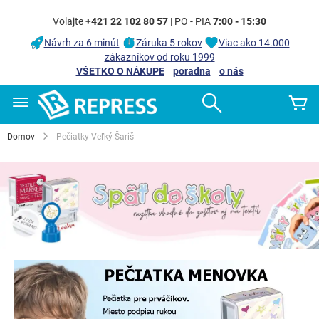
Volajte
+421 22 102 80 57
| PO - PIA
7:00 - 15:30
Návrh za 6 minút
Záruka 5 rokov
Viac ako 14.000
zákazníkov od roku 1999
VŠETKO O NÁKUPE
poradna
o nás
Skip
Search
Mô
to
Content
Domov
Pečiatky Veľký Šariš