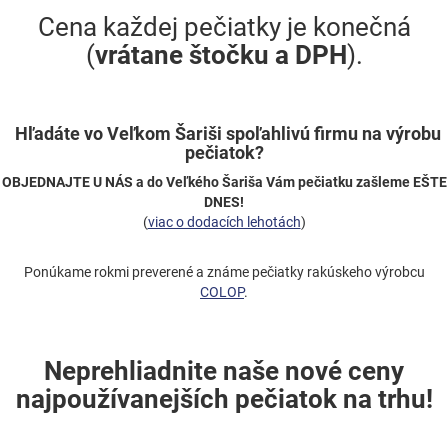
Cena každej pečiatky je konečná
(
vrátane štočku a DPH
).
Hľadáte vo Veľkom Šariši spoľahlivú firmu na výrobu
pečiatok?
OBJEDNAJTE U NÁS a do Veľkého Šariša Vám pečiatku zašleme EŠTE
DNES!
(
viac o dodacích lehotách
)
Ponúkame rokmi preverené a známe pečiatky rakúskeho výrobcu
COLOP
.
Neprehliadnite naše nové ceny
najpoužívanejších pečiatok na trhu!