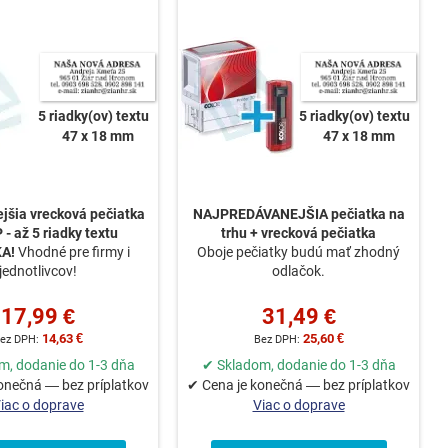
5 riadky(ov) textu
5 riadky(ov) textu
47 x 18 mm
47 x 18 mm
jšia vrecková pečiatka
NAJPREDÁVANEJŠIA pečiatka na
- až 5 riadky textu
trhu +
vrecková pečiatka
KA!
Vhodné pre firmy i
Oboje pečiatky budú mať zhodný
jednotlivcov!
odlačok.
17,99 €
31,49 €
14,63 €
25,60 €
m, dodanie do 1-3 dňa
✔ Skladom, dodanie do 1-3 dňa
onečná — bez príplatkov
✔ Cena je konečná — bez príplatkov
iac o doprave
Viac o doprave