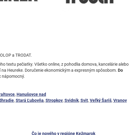
 COLOP a TRODAT.
ho textu pečiatky. Všetko online, z pohodlia domova, kancelárie alebo
í
na Heureke. Doručenie ekonomickým a expresným spôsobom.
Do
ac nápomocný.
raltovce
,
Hanušovce nad
dhradie
,
Stará Ľubovňa
,
Stropkov
,
Svidník
,
Svit
,
Veľký Šariš
,
Vranov
Čo je nového v regióne Kežmarok