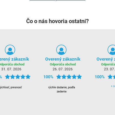
Čo o nás hovoria ostatní?
erený zákazník
Overený zákazník
Overený 
Odporúča obchod
Odporúča obchod
Odporúča
31. 07. 2026
26. 07. 2026
23. 07
%
100%
100%
+
s
rýchlosť, presnosť
rýchle dodanie, podľa
zadania