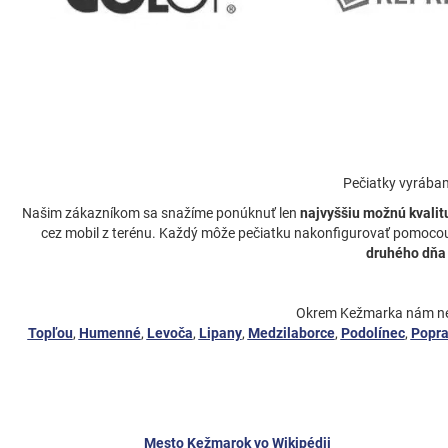
Pečiatky vyrába
Našim zákazníkom sa snažíme ponúknuť len
najvyššiu možnú kvalit
cez mobil z terénu. Každý môže pečiatku nakonfigurovať pomocou 
druhého dňa
Okrem Kežmarka nám ned
Topľou
,
Humenné
,
Levoča
,
Lipany
,
Medzilaborce
,
Podolínec
,
Popr
Mesto Kežmarok vo Wikipédii