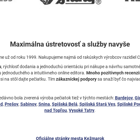
Maximálna ústretovosť a služby navyše
me už od roku 1999. Nakupujeme najmä od rakúskych výrobcov razidiel
u
, rýchlosť dodania a jednoduchú orientáciu pri nákupe a návrhu samotné
jednoduchého a intuitívneho online editora.
Mnoho pozitívnych recenzi
si na stôl dajte pečiatku. Tím
zákazníckej podpory
sa snaží byť čo najvi
ávno bola zverená výroba pečiatok tiež v týchto mestách:
Bardejov
,
Gi
ad
,
Prešov
,
Sabinov
,
Snina
,
Spišská Belá
,
Spišská Stará Ves
,
Spišské Po
nad Topľou
,
Vysoké Tatry
.
Oficiálne stránky mesta Kežmarok