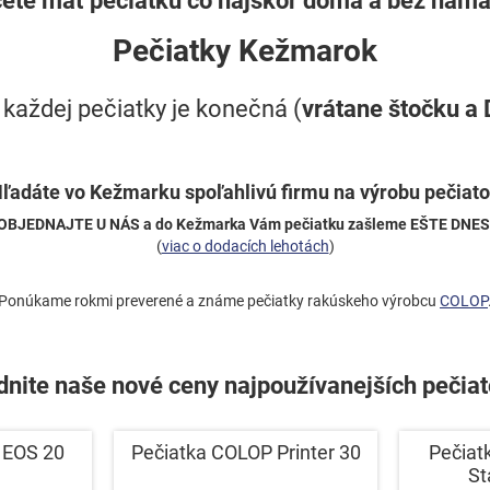
Pečiatky Kežmarok
každej pečiatky je konečná (
vrátane štočku a
adáte vo Kežmarku spoľahlivú firmu na výrobu pečiat
OBJEDNAJTE U NÁS a do Kežmarka Vám pečiatku zašleme EŠTE DNES
(
viac o dodacích lehotách
)
Ponúkame rokmi preverené a známe pečiatky rakúskeho výrobcu
COLOP
nite naše nové ceny najpoužívanejších pečiat
 EOS 20
Pečiatka COLOP Printer 30
Pečiat
St