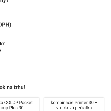
 DPH
).
ok?
!
.
ok na trhu!
ka COLOP Pocket
kombinácie Printer 30 +
amp Plus 30
vrecková pečiatka