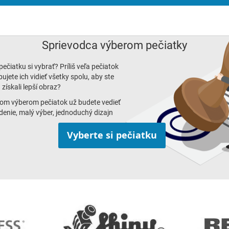
Sprievodca výberom pečiatky
ú pečiatku si vybrať? Príliš veľa pečiatok
ujete ich vidieť všetky spolu, aby ste
získali lepší obraz?
om výberom pečiatok už budete vedieť
edenie, malý výber, jednoduchý dizajn
Vyberte si pečiatku