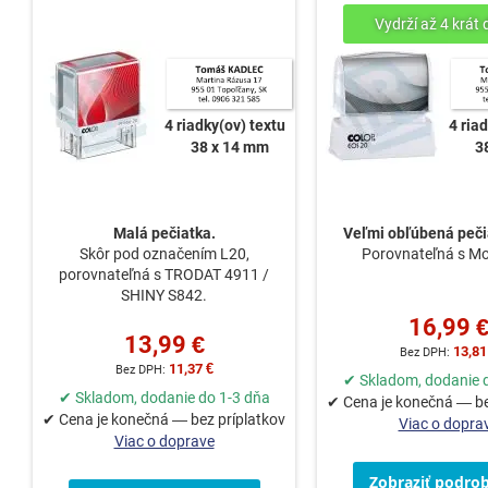
4 riadky(ov) textu
4 ria
38 x 14 mm
3
Malá pečiatka.
Veľmi obľúbená peči
Skôr pod označením L20,
Porovnateľná s Mo
porovnateľná s TRODAT 4911 /
SHINY S842.
16,99 
13,99 €
13,81
11,37 €
✔ Skladom, dodanie 
✔ Skladom, dodanie do 1-3 dňa
✔ Cena je konečná — be
✔ Cena je konečná — bez príplatkov
Viac o dopra
Viac o doprave
Zobraziť podrob