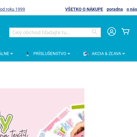
 od roku 1999
VŠETKO O NÁKUPE
poradna
o nás
Môj
Search
Search
ÁLNE
PRÍSLUŠENSTVO
AKCIA & ZĽAVA