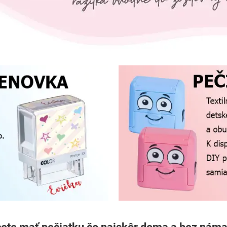
ete mať pečiatku čo najskôr doma a bez nám