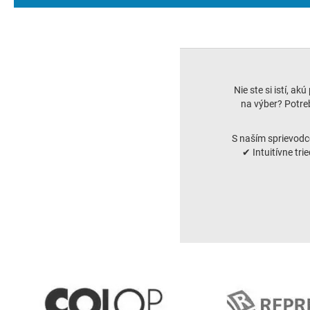
Nie ste si istí, ak
na výber? Potreb
S naším sprievodc
✔ Intuitívne tri