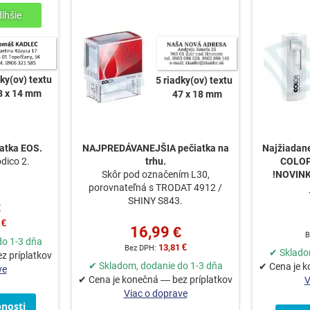
dky(ov) textu
5 riadky(ov) textu
8 x 14 mm
47 x 18 mm
atka EOS.
NAJPREDÁVANEJŠIA pečiatka na
Najžiadane
dico 2.
trhu.
COLOP 
Skôr pod označením L30,
!NOVIN
porovnateľná s TRODAT 4912 /
SHINY S843.
€
 €
16,99 €
do 1-3 dňa
13,81 €
✔ Sklado
z príplatkov
✔ Skladom, dodanie do 1-3 dňa
✔ Cena je k
ve
✔ Cena je konečná — bez príplatkov
V
Viac o doprave
nosti