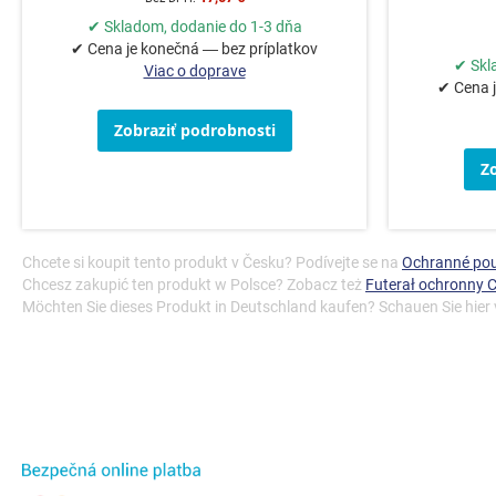
✔ Skladom, dodanie do 1-3 dňa
✔ Cena je konečná — bez príplatkov
✔ Skl
Viac o doprave
✔ Cena j
Zobraziť podrobnosti
Z
Chcete si koupit tento produkt v Česku? Podívejte se na
Ochranné po
Chcesz zakupić ten produkt w Polsce? Zobacz też
Futerał ochronny 
Möchten Sie dieses Produkt in Deutschland kaufen? Schauen Sie hier