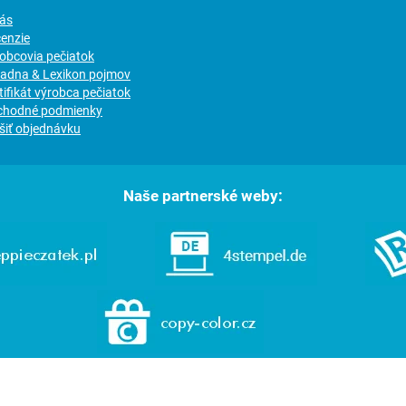
nás
cenzie
robcovia pečiatok
radna & Lexikon pojmov
tifikát výrobca pečiatok
chodné podmienky
šiť objednávku
Naše partnerské weby: