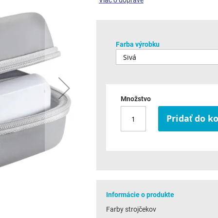
Viac o doprave
Farba výrobku
Množstvo
Pridať do k
Informácie o produkte
Farby strojčekov