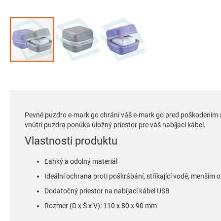
Preskočiť
na
začiatok
galérie
obrázkov
Pevné puzdro e-mark go chráni váš e-mark go pred poškodením 
vnútri puzdra ponúka úložný priestor pre váš nabíjací kábel.
Vlastnosti produktu
Ľahký a odolný materiál
Ideální ochrana proti poškrábání, stříkající vodě, menším
Dodatočný priestor na nabíjací kábel USB
Rozmer (D x Š x V): 110 x 80 x 90 mm