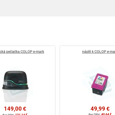
ická pečiatka COLOP e-mark
náplň k COLOP e-ma
149,00 €
49,99 €
40,64 €
121,14 €