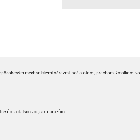
spôsobeným mechanickými nárazmi, nečistotami, prachom, žmolkami vo vr
 otřesům a dalším vnějším nárazům