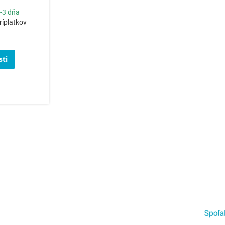
-3 dňa
ríplatkov
ti