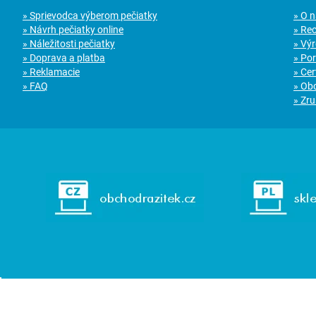
» Sprievodca výberom pečiatky
» O 
» Návrh pečiatky online
» Re
» Náležitosti pečiatky
» Vý
» Doprava a platba
» Po
» Reklamacie
» Cer
» FAQ
» Ob
» Zru