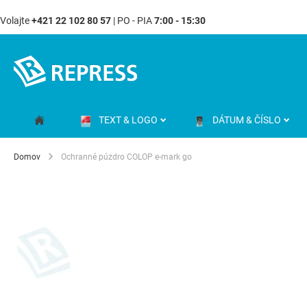
Volajte
+421 22 102 80 57
| PO - PIA
7:00 - 15:30
Skip
to
Content
TEXT & LOGO
DÁTUM & ČÍSLO
Domov
Ochranné púzdro COLOP e-mark go
Preskočiť
na
koniec
galérie
obrázkov