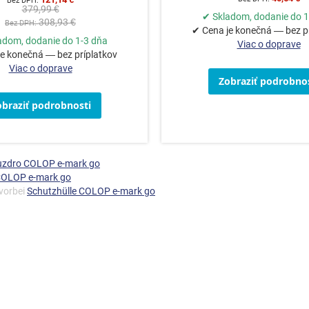
379,99 €
✔ Skladom, dodanie do 1
308,93 €
✔ Cena je konečná — bez p
adom, dodanie do 1-3 dňa
Viac o doprave
e konečná — bez príplatkov
Viac o doprave
Zobraziť podrobnos
obraziť podrobnosti
uzdro COLOP e-mark go
COLOP e-mark go
 vorbei
Schutzhülle COLOP e-mark go