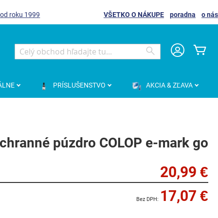
 od roku 1999
VŠETKO O NÁKUPE
poradna
o nás
Môj
Search
Search
ÁLNE
PRÍSLUŠENSTVO
AKCIA & ZĽAVA
chranné púzdro COLOP e-mark go
20,99 €
17,07 €