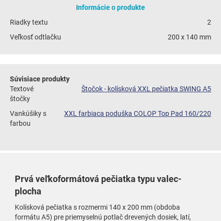
Informácie o produkte
Riadky textu
2
Veľkosť odtlačku
200 x 140 mm
Súvisiace produkty
Textové
Štočok - kolísková XXL pečiatka SWING A5
štočky
Vankúšiky s
XXL farbiaca poduška COLOP Top Pad 160/220
farbou
Prvá veľkoformátová pečiatka typu valec-
plocha
Kolísková pečiatka s rozmermi 140 x 200 mm (obdoba
formátu A5) pre priemyselnú potlač drevených dosiek, latí,