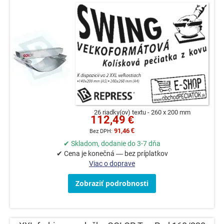
26 riadky(ov) textu
260 x 200 mm
112,49 €
91,46 €
✔ Skladom, dodanie do 3-7 dňa
✔ Cena je konečná — bez príplatkov
Viac o doprave
Zobraziť podrobnosti