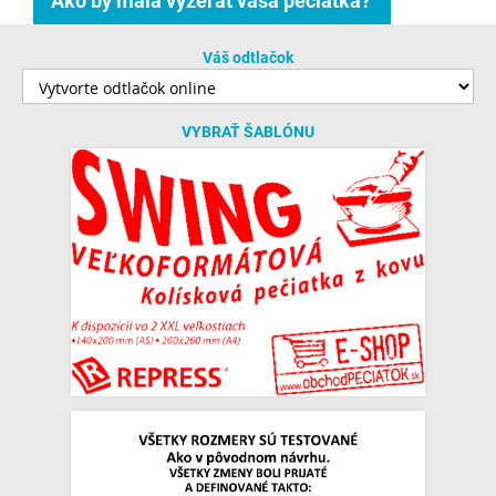
Ako by mala vyzerať vaša pečiatka?
Váš odtlačok
VYBRAŤ ŠABLÓNU