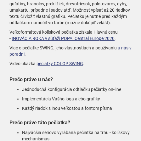
guľatiny, hranolov, prekližiek, drevotriesok, polotovarov, dyhy,
umakartu, prípadne i sudov atď. Možnosť vpísať až 20 riadkov
textu či vložiť vlastnú grafiku. Pečiatku je nutné pred každým
odtlačkom namočiť vo farbe (možné dokúpiť zvlášť).
Veľkoformátová kolísková pečiatka získala Hlavnú cenu
-
INOVÁCIA ROKA v súťaži POPAI Central Europe 2020
.
Viac o pečiatke SWING, jeho vlastnostiach a používaniu
u nás v
poradni
.
Video ukážka
pečiatky COLOP SWING
.
Prečo práve u nás?
Jednoduchá konfigurácia odtlačku pečiatky on-line
Implementácia Vášho loga alebo grafiky
Každý riadok s inou veľkosťou a fontom písma
Prečo práve táto pečiatka
?
Najväčšia sériovo vyrábaná pečiatka na trhu - kolískový
mechanismus