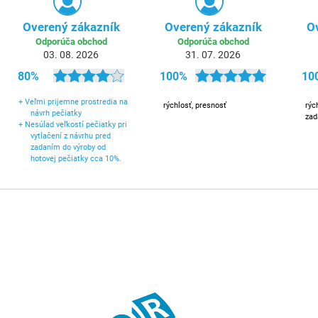
Overený zákazník
Overený zákazník
O
Odporúča obchod
Odporúča obchod
03. 08. 2026
31. 07. 2026
80%
100%
10
+
Veľmi prijemne prostredia na
rýchlosť, presnosť
rýc
návrh pečiatky
zad
+
Nesúlad veľkostí pečiatky pri
vytlačení z návrhu pred
zadaním do výroby od
hotovej pečiatky cca 10%.