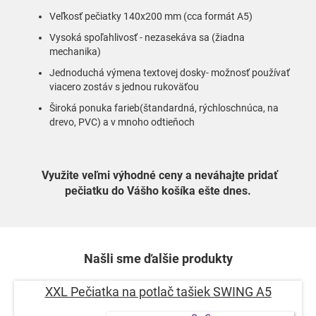
Veľkosť pečiatky 140x200 mm (cca formát A5)
Vysoká spoľahlivosť - nezasekáva sa (žiadna
mechanika)
Jednoduchá výmena textovej dosky- možnosť používať
viacero zostáv s jednou rukoväťou
Široká ponuka farieb(štandardná, rýchloschnúca, na
drevo, PVC) a v mnoho odtieňoch
Využite veľmi výhodné ceny a neváhajte pridať
pečiatku do Vášho košíka ešte dnes.
Našli sme ďalšie produkty
XXL Pečiatka na potlač tašiek SWING A5