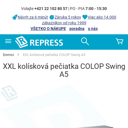
Volajte
+421 22 102 80 57
| PO - PIA
7:00 - 15:30
Návrh za 6 minút
Záruka 5 rokov
Viac ako 14.000
zákazníkov od roku 1999
VŠETKO O NÁKUPE
poradna
o nás
Skip
Search
Mô
to
Content
Domov
XXL kolísková pečiatka COLOP Swing A5
XXL kolísková pečiatka COLOP Swing
A5
Preskočiť
na
koniec
galérie
obrázkov