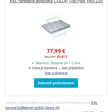
XXL farbiaca poduška COLOP Top Pad 160/220
77,99 €
63,41 €
✔ Skladom, dodanie do 1-3 dňa
✔ Cena je konečná — bez príplatkov
Viac o doprave
Zobraziť podrobnosti
Chcete si koupit tento produkt v Česku? Podívejte se na
XXL
kovové kolébkové razítko Swing A5