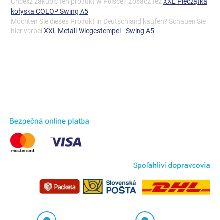
Chcesz zakupić ten produkt w Polsce? Zobacz też
XXL Pieczątka
kołyska COLOP Swing A5
Möchten Sie dieses Produkt in Deutschland kaufen? Schauen Sie
hier vorbei
XXL Metall-Wiegestempel - Swing A5