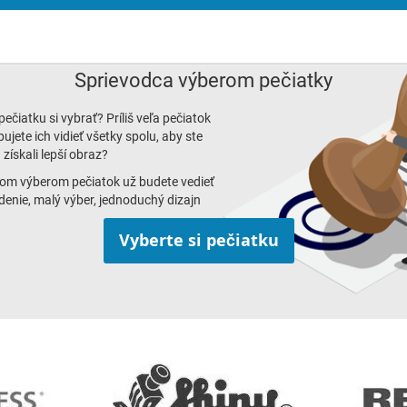
Sprievodca výberom pečiatky
ú pečiatku si vybrať? Príliš veľa pečiatok
ujete ich vidieť všetky spolu, aby ste
získali lepší obraz?
om výberom pečiatok už budete vedieť
edenie, malý výber, jednoduchý dizajn
Vyberte si pečiatku