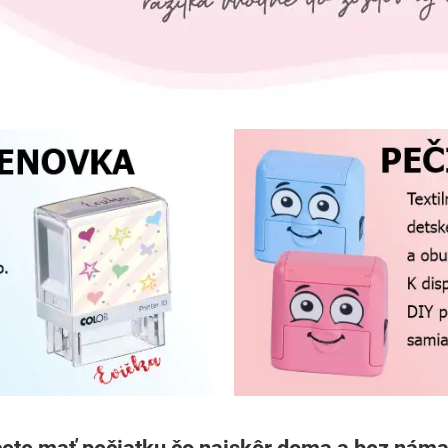
ete mať pečiatku čo najskôr doma a bez nám