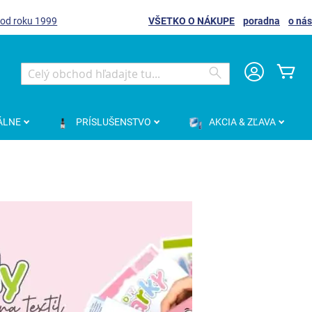
 od roku 1999
VŠETKO O NÁKUPE
poradna
o nás
Môj
Search
Search
ÁLNE
PRÍSLUŠENSTVO
AKCIA & ZĽAVA