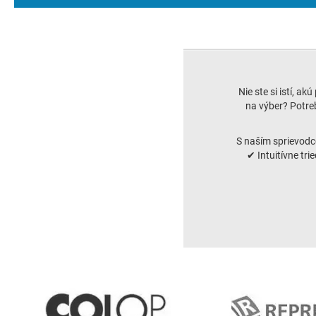
Nie ste si istí, ak
na výber? Potreb
S naším sprievodc
✔ Intuitívne tri