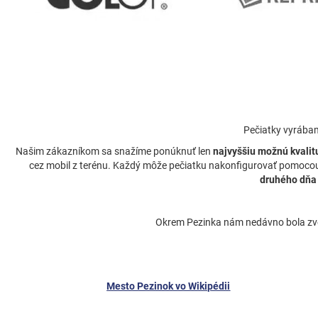
Pečiatky vyrába
Našim zákazníkom sa snažíme ponúknuť len
najvyššiu možnú kvalit
cez mobil z terénu. Každý môže pečiatku nakonfigurovať pomocou 
druhého dňa
Okrem Pezinka nám nedávno bola zve
Mesto Pezinok vo Wikipédii