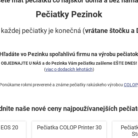
Pečiatky Pezinok
každej pečiatky je konečná (
vrátane štočku a
ľadáte vo Pezinku spoľahlivú firmu na výrobu pečiato
OBJEDNAJTE U NÁS a do Pezinka Vám pečiatku zašleme EŠTE DNES!
(
viac o dodacích lehotách
)
Ponúkame rokmi preverené a známe pečiatky rakúskeho výrobcu
COLOP
nite naše nové ceny najpoužívanejších pečiat
 EOS 20
Pečiatka COLOP Printer 30
Pečiat
St