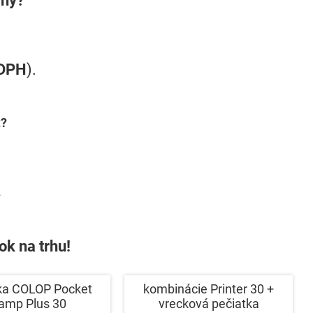
 DPH
).
k?
.
ok na trhu!
ka COLOP Pocket
kombinácie Printer 30 +
amp Plus 30
vrecková pečiatka