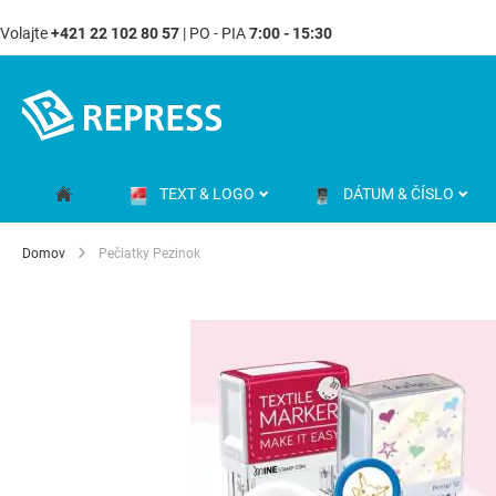
Volajte
+421 22 102 80 57
| PO - PIA
7:00 - 15:30
Skip
to
Content
TEXT & LOGO
DÁTUM & ČÍSLO
Domov
Pečiatky Pezinok