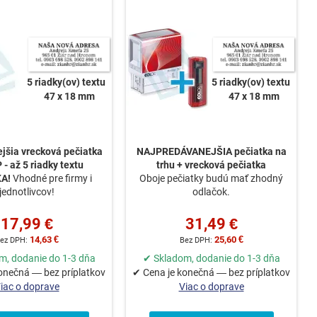
5 riadky(ov) textu
5 riadky(ov) textu
47 x 18 mm
47 x 18 mm
jšia vrecková pečiatka
NAJPREDÁVANEJŠIA pečiatka na
- až 5 riadky textu
trhu +
vrecková pečiatka
KA!
Vhodné pre firmy i
Oboje pečiatky budú mať zhodný
jednotlivcov!
odlačok.
17,99 €
31,49 €
14,63 €
25,60 €
m, dodanie do 1-3 dňa
✔ Skladom, dodanie do 1-3 dňa
onečná — bez príplatkov
✔ Cena je konečná — bez príplatkov
iac o doprave
Viac o doprave