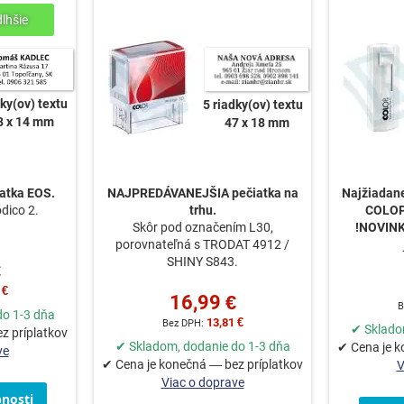
dky(ov) textu
5 riadky(ov) textu
8 x 14 mm
47 x 18 mm
atka EOS.
NAJPREDÁVANEJŠIA pečiatka na
Najžiadane
dico 2.
trhu.
COLOP 
Skôr pod označením L30,
!NOVIN
porovnateľná s TRODAT 4912 /
SHINY S843.
€
 €
16,99 €
do 1-3 dňa
13,81 €
✔ Sklado
z príplatkov
✔ Skladom, dodanie do 1-3 dňa
✔ Cena je k
ve
✔ Cena je konečná — bez príplatkov
V
Viac o doprave
nosti