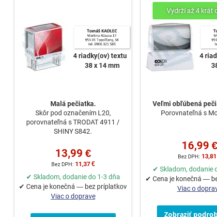
4 riadky(ov) textu
4 ria
38 x 14 mm
3
Malá pečiatka.
Veľmi obľúbená peči
Skôr pod označením L20,
Porovnateľná s Mo
porovnateľná s TRODAT 4911 /
SHINY S842.
16,99 
13,99 €
13,81
11,37 €
✔ Skladom, dodanie 
✔ Skladom, dodanie do 1-3 dňa
✔ Cena je konečná — be
✔ Cena je konečná — bez príplatkov
Viac o dopra
Viac o doprave
Zobraziť podrob