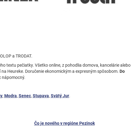
 COLOP a TRODAT.
ho textu pečiatky. Všetko online, z pohodlia domova, kancelárie alebo
í
na Heureke. Doručenie ekonomickým a expresným spôsobom.
Do
ac nápomocný.
y
,
Modra
,
Senec
,
Stupava
,
Svätý Jur
.
Čo je nového v regióne Pezinok