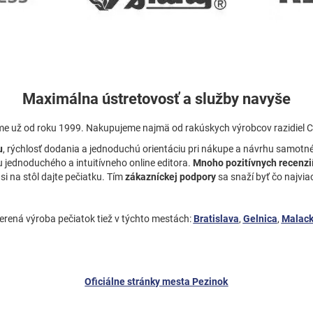
Maximálna ústretovosť a služby navyše
me už od roku 1999. Nakupujeme najmä od rakúskych výrobcov razidiel
u
, rýchlosť dodania a jednoduchú orientáciu pri nákupe a návrhu samotné
jednoduchého a intuitívneho online editora.
Mnoho pozitívnych recenzi
si na stôl dajte pečiatku. Tím
zákazníckej podpory
sa snaží byť čo najvi
rená výroba pečiatok tiež v týchto mestách:
Bratislava
,
Gelnica
,
Malack
Oficiálne stránky mesta Pezinok