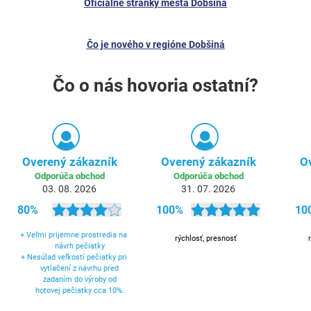
Oficiálne stránky mesta Dobšiná
Čo je nového v regióne Dobšiná
Čo o nás hovoria ostatní?
Overený zákazník
Overený zákazník
O
Odporúča obchod
Odporúča obchod
03. 08. 2026
31. 07. 2026
80%
100%
10
+
Veľmi prijemne prostredia na
rýchlosť, presnosť
návrh pečiatky
+
Nesúlad veľkostí pečiatky pri
vytlačení z návrhu pred
zadaním do výroby od
hotovej pečiatky cca 10%.