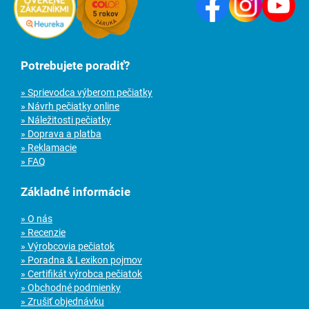
Potrebujete poradiť?
» Sprievodca výberom pečiatky
» Návrh pečiatky online
» Náležitosti pečiatky
» Doprava a platba
» Reklamacie
» FAQ
Základné informácie
» O nás
» Recenzie
» Výrobcovia pečiatok
» Poradna & Lexikon pojmov
» Certifikát výrobca pečiatok
» Obchodné podmienky
» Zrušiť objednávku