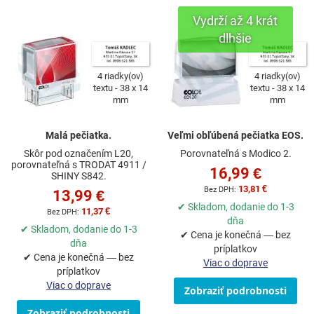
4 riadky(ov)
4 riadky(ov)
textu
38 x 14
textu
38 x 14
mm
mm
Malá pečiatka.
Veľmi obľúbená pečiatka EOS.
Skôr pod označením L20,
Porovnateľná s Modico 2.
porovnateľná s TRODAT 4911 /
16,99 €
SHINY S842.
13,81 €
13,99 €
✔ Skladom, dodanie do 1-3
11,37 €
dňa
✔ Skladom, dodanie do 1-3
✔ Cena je konečná — bez
dňa
príplatkov
✔ Cena je konečná — bez
Viac o doprave
príplatkov
Viac o doprave
Zobraziť podrobnosti
Zobraziť podrobnosti