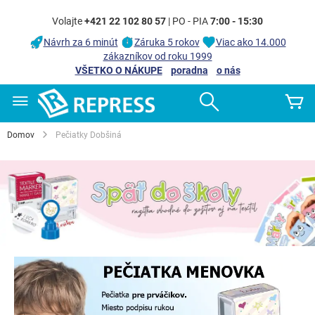
Volajte
+421 22 102 80 57
| PO - PIA
7:00 - 15:30
Návrh za 6 minút
Záruka 5 rokov
Viac ako 14.000
zákazníkov od roku 1999
VŠETKO O NÁKUPE
poradna
o nás
Skip
Search
Mô
to
Content
Domov
Pečiatky Dobšiná