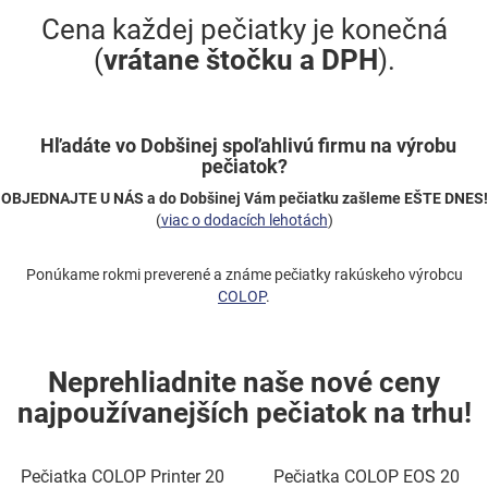
Cena každej pečiatky je konečná
(
vrátane štočku a DPH
).
Hľadáte vo Dobšinej spoľahlivú firmu na výrobu
pečiatok?
OBJEDNAJTE U NÁS a do Dobšinej Vám pečiatku zašleme EŠTE DNES!
(
viac o dodacích lehotách
)
Ponúkame rokmi preverené a známe pečiatky rakúskeho výrobcu
COLOP
.
Neprehliadnite naše nové ceny
najpoužívanejších pečiatok na trhu!
Pečiatka COLOP Printer 20
Pečiatka COLOP EOS 20