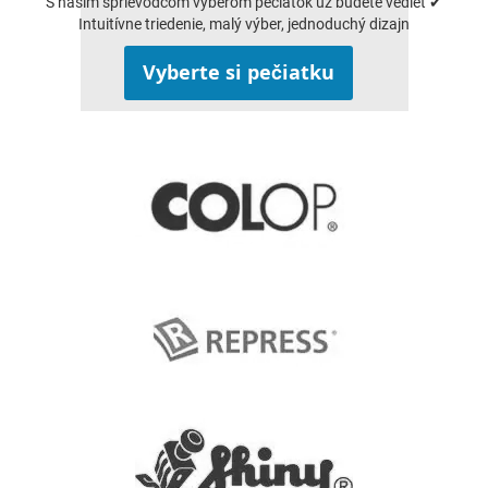
S naším sprievodcom výberom pečiatok už budete vedieť ✔
Intuitívne triedenie, malý výber, jednoduchý dizajn
Vyberte si pečiatku