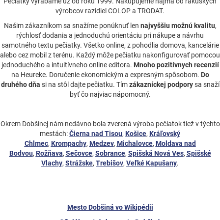
Pečiatky vyrábame už od roku 1999. Nakupujeme najmä od rakúskych
výrobcov razidiel COLOP a TRODAT.
Našim zákazníkom sa snažíme ponúknuť len
najvyššiu možnú kvalitu
,
rýchlosť dodania a jednoduchú orientáciu pri nákupe a návrhu
samotného textu pečiatky. Všetko online, z pohodlia domova, kancelárie
alebo cez mobil z terénu. Každý môže pečiatku nakonfigurovať pomocou
jednoduchého a intuitívneho online editora.
Mnoho pozitívnych recenzií
na Heureke. Doručenie ekonomickým a expresným spôsobom.
Do
druhého dňa
si na stôl dajte pečiatku. Tím
zákazníckej podpory
sa snaží
byť čo najviac nápomocný.
Okrem Dobšinej nám nedávno bola zverená výroba pečiatok tiež v týchto
mestách:
Čierna nad Tisou
,
Košice
,
Kráľovský
Chlmec
,
Krompachy
,
Medzev
,
Michalovce
,
Moldava nad
Bodvou
,
Rožňava
,
Sečovce
,
Sobrance
,
Spišská Nová Ves
,
Spišské
Vlachy
,
Strážske
,
Trebišov
,
Veľké Kapušany
.
Mesto Dobšiná vo Wikipédii