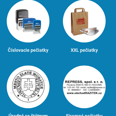
Číslovacie pečiatky
XXL pečiatky
Úradné so štátnym
Firemné pečiatky