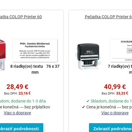
iatka COLOP Printer 60
Pečiatka COLOP Printer 6
8 riadky(ov) textu
76 x 37
7 riadky(ov) 
mm
28,49 €
40,99 €
23,16 €
33,33 €
adom, dodanie do 1-3 dňa
✔ Skladom, dodanie do 1
e konečná — bez príplatkov
✔ Cena je konečná — bez p
Viac o doprave
Viac o doprave
obraziť podrobnosti
Zobraziť podrobnos