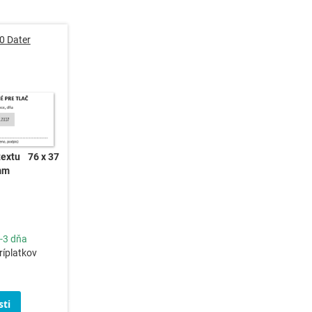
0 Dater
textu
76 x 37
mm
-3 dňa
ríplatkov
ti