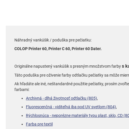
Preskočiť
na
začiatok
galérie
obrázkov
Náhradný vankúšik / poduška pre pečiatku:
COLOP Printer 60, Printer C 60, Printer 60 Dater.
s k
Originálne napustený vankúšik s presným množstvom farby
Táto poduška pre oživenie farby odtlačku pečiatky sa môže mie
Ak hľadáte ale iné, neštandardné použitie pečiatky, prosím zv
farbami:
Archivná - dlhá životnosť odtlačku (805)
,
Fluorescenčná - viditeľná iba pod UV svetlom (804)
,
Rýchlosnúca - neporézne materiály typu plast, sklo, CD (8
Farba pre textil