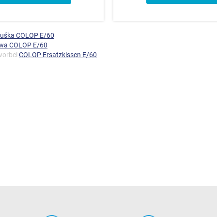
duška COLOP E/60
owa COLOP E/60
 vorbei
COLOP Ersatzkissen E/60