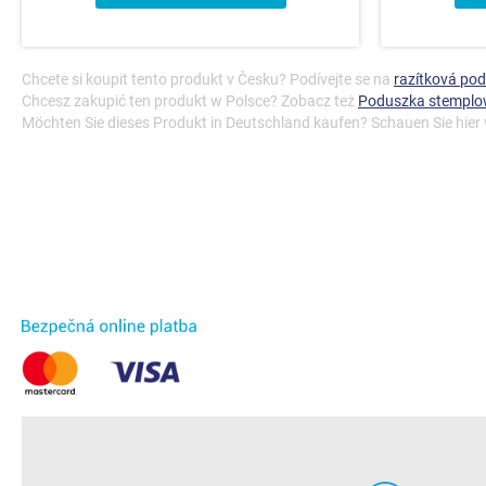
Chcete si koupit tento produkt v Česku? Podívejte se na
razítková po
Chcesz zakupić ten produkt w Polsce? Zobacz też
Poduszka stempl
Möchten Sie dieses Produkt in Deutschland kaufen? Schauen Sie hier