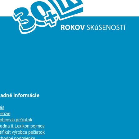
ladné informácie
nás
cenzie
robcovia pečiatok
radna & Lexikon pojmov
tifikát výrobca pečiatok
chodné podmienky