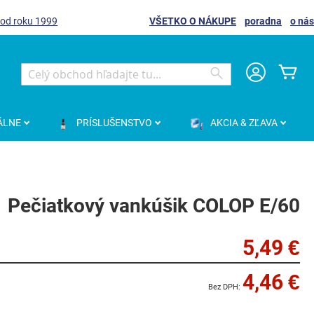
 od roku 1999
VŠETKO O NÁKUPE
poradna
o nás
Môj
Search
Search
ÁLNE
PRÍSLUŠENSTVO
AKCIA & ZĽAVA
Pečiatkový vankúšik COLOP E/60
5,49 €
4,46 €