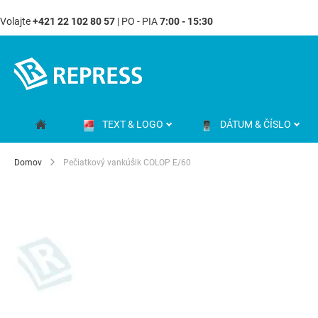
Volajte
+421 22 102 80 57
| PO - PIA
7:00 - 15:30
Skip
to
Content
TEXT & LOGO
DÁTUM & ČÍSLO
Domov
Pečiatkový vankúšik COLOP E/60
Preskočiť
na
koniec
galérie
obrázkov