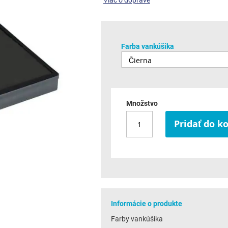
Viac o doprave
Farba vankúšika
Množstvo
Pridať do k
Informácie o produkte
Farby vankúšika