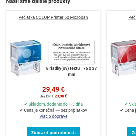
Našli sme ďalšie produkty
Pečiatka COLOP Printer 60 Microban
Peč
8 riadky(ov) textu
76 x 37
mm
29,49 €
23,98 €
✔ Skladom, dodanie do 1-3 dňa
✔ Skl
✔ Cena je konečná — bez príplatkov
✔ Cena j
Viac o doprave
Zobraziť podrobnosti
Z