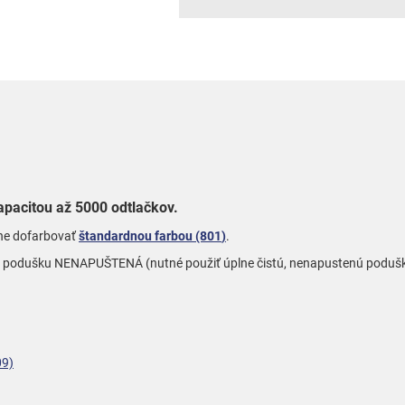
apacitou až 5000 odtlačkov.
rne dofarbovať
štandardnou farbou (801
)
.
oľte podušku NENAPUŠTENÁ (nutné použiť úplne čistú, nenapustenú podušk
09)