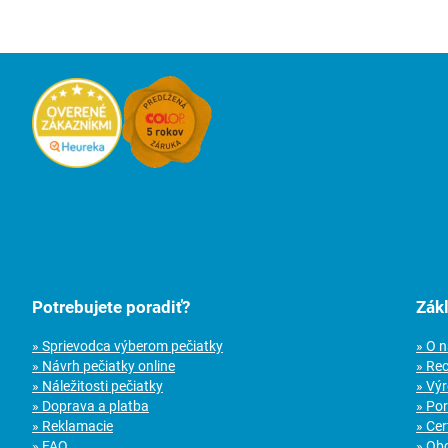
Potrebujete poradiť?
Zák
» Sprievodca výberom pečiatky
» O 
» Návrh pečiatky online
» Re
» Náležitosti pečiatky
» Vý
» Doprava a platba
» Po
» Reklamacie
» Cer
» FAQ
» Ob