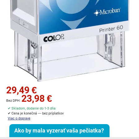
Preskočiť
29,49 €
na
23,98 €
začiatok
galérie
✔ Skladom, dodanie do 1-3 dňa
obrázkov
✔ Cena je konečná — bez príplatkov
Viac o doprave
Ako by mala vyzerať vaša pečiatka?