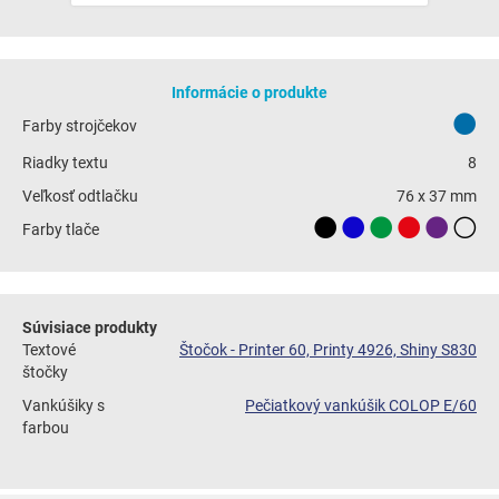
Informácie o produkte
Farby strojčekov
Riadky textu
8
Veľkosť odtlačku
76 x 37 mm
Farby tlače
Súvisiace produkty
Textové
Štočok - Printer 60, Printy 4926, Shiny S830
štočky
Vankúšiky s
Pečiatkový vankúšik COLOP E/60
farbou