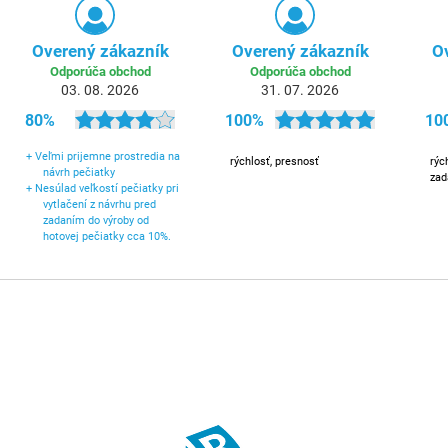
Overený zákazník
Overený zákazník
O
Odporúča obchod
Odporúča obchod
03. 08. 2026
31. 07. 2026
80%
100%
10
+
Veľmi prijemne prostredia na
rýchlosť, presnosť
rýc
návrh pečiatky
zad
+
Nesúlad veľkostí pečiatky pri
vytlačení z návrhu pred
zadaním do výroby od
hotovej pečiatky cca 10%.