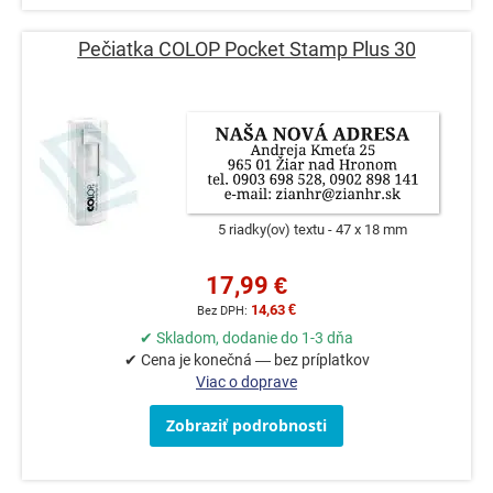
Pečiatka COLOP Pocket Stamp Plus 30
5 riadky(ov) textu
47 x 18 mm
17,99 €
14,63 €
✔ Skladom, dodanie do 1-3 dňa
✔ Cena je konečná — bez príplatkov
Viac o doprave
Zobraziť podrobnosti