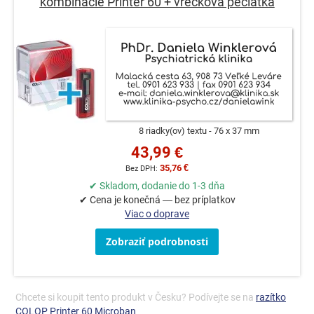
kombinácie Printer 60 + vrecková pečiatka
8 riadky(ov) textu
76 x 37 mm
43,99 €
35,76 €
✔ Skladom, dodanie do 1-3 dňa
✔ Cena je konečná — bez príplatkov
Viac o doprave
Zobraziť podrobnosti
Chcete si koupit tento produkt v Česku? Podívejte se na
razítko
COLOP Printer 60 Microban