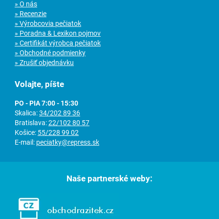
» O nás
» Recenzie
» Výrobcovia pečiatok
» Poradna & Lexikon pojmov
» Certifikát výrobca pečiatok
» Obchodné podmienky
» Zrušiť objednávku
Volajte, píšte
PO - PIA 7:00 - 15:30
Skalica:
34/202 89 36
Bratislava:
22/102 80 57
Košice:
55/228 99 02
E-mail:
peciatky@repress.sk
Naše partnerské weby: