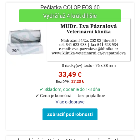
Pečiatka COLOP EOS 60
8 riadky(ov) textu
76 x 38 mm
33,49 €
27,23 €
✔ Skladom, dodanie do 1-3 dňa
✔ Cena je konečná — bez príplatkov
Viac o doprave
Zobraziť podrobnosti