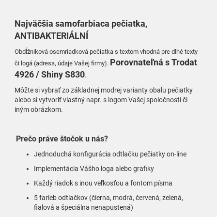
Najväčšia samofarbiaca pečiatka
,
ANTIBAKTERIÁLNÍ
Obdĺžniková osemriadková pečiatka s textom vhodná pre dlhé texty
Porovnateľná
s Trodat
či logá (adresa, údaje Vašej firmy).
4926 / Shiny S830
.
Môžte si vybrať zo základnej modrej varianty obalu pečiatky
alebo si vytvoriť vlastný napr. s logom Vašej spoločnosti či
iným obrázkom.
Prečo práve štočok u nás?
Jednoduchá konfigurácia odtlačku pečiatky on-line
Implementácia Vášho loga alebo grafiky
Každý riadok s inou veľkosťou a fontom písma
5 farieb odtlačkov (čierna, modrá, červená, zelená,
fialová a špeciálna nenapustená)