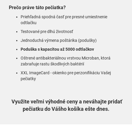
Prečo práve táto pečiatka?
Priehľadná spodná časť pre presné umiestnenie
odtlačku
Testované pre dlhú životnosť
Jednoduchá výmena poštárika (podušky)
Poduška s kapacitou až 5000 odtlačkov
Oštrené antibakteriálnou vrstvou Microban, ktorá
zabraňuje rastu škodlivých baktérií
XXL ImageCard - okienko pre perzonifikáciu Vašej
pečiatky
Využite veľmi výhodné ceny a neváhajte pridať
pečiatku do Vášho košíka ešte dnes.