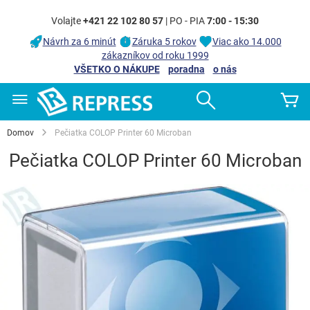
Volajte
+421 22 102 80 57
| PO - PIA
7:00 - 15:30
Návrh za 6 minút
Záruka 5 rokov
Viac ako 14.000
zákazníkov od roku 1999
VŠETKO O NÁKUPE
poradna
o nás
Skip
Search
Mô
to
Content
Domov
Pečiatka COLOP Printer 60 Microban
Pečiatka COLOP Printer 60 Microban
Preskočiť
na
koniec
galérie
obrázkov