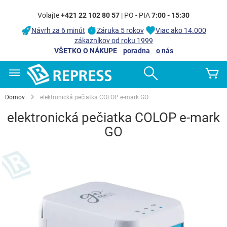
Volajte
+421 22 102 80 57
| PO - PIA
7:00 - 15:30
Návrh za 6 minút
Záruka 5 rokov
Viac ako 14.000
zákazníkov od roku 1999
VŠETKO O NÁKUPE
poradna
o nás
Skip
Search
Mô
to
Content
Domov
elektronická pečiatka COLOP e-mark GO
elektronická pečiatka COLOP e-mark
GO
Preskočiť
na
koniec
galérie
obrázkov