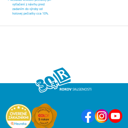
vytlačení z návrhu pred
zadaním do výroby od
hotovej pečiatky cca 10%.