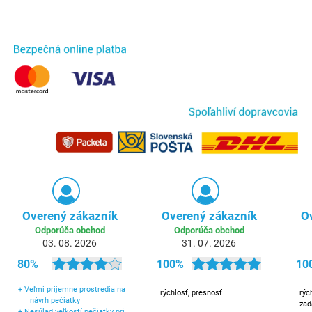
Overený zákazník
Overený zákazník
O
Odporúča obchod
Odporúča obchod
03. 08. 2026
31. 07. 2026
80%
100%
10
+
Veľmi prijemne prostredia na
rýchlosť, presnosť
rýc
návrh pečiatky
zad
+
Nesúlad veľkostí pečiatky pri