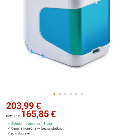
Preskočiť
203,99 €
na
165,85 €
začiatok
galérie
✔ Skladom dodání do 1-3 dňa
obrázkov
✔ Cena je konečná — bez príplatkov
Víac o doprave