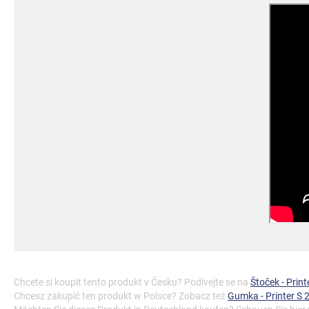
Chcete si koupit tento produkt v Česku? Podívejte se na
Štoček - Prin
Chcesz zakupić ten produkt w Polsce? Zobacz też
Gumka - Printer S 