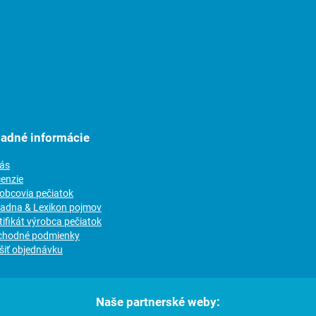
ladné informácie
nás
cenzie
robcovia pečiatok
radna & Lexikon pojmov
tifikát výrobca pečiatok
chodné podmienky
šiť objednávku
Naše partnerské weby: