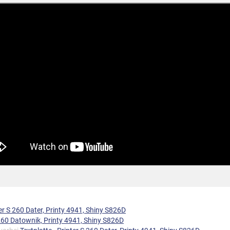
ter S 260 Dater, Printy 4941, Shiny S826D
260 Datownik, Printy 4941, Shiny S826D