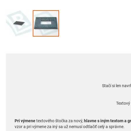
Preskočiť
na
začiatok
galérie
obrázkov
Stačí si len na
Textový 
Pri výmene
textového štočka za nový,
hlavne s iným textom a g
vzor a pri výmene za iný sa už nemusí odtlačiť celý a správne.