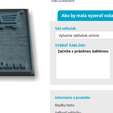
Viac o doprave
Ako by mala vyzerať vaša
Váš odtlačok
VYBRAŤ ŠABLÓNU
Začnite s prázdnou šablónou
Informácie o produkte
Riadky textu
Veľkosť odtlačku