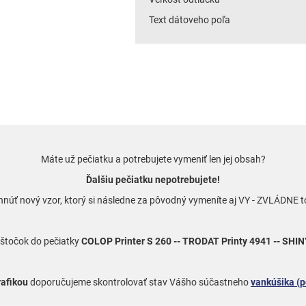
Text dátoveho poľa
Máte už pečiatku a potrebujete vymeniť len jej obsah?
Ďalšiu pečiatku nepotrebujete!
vrhnúť nový vzor, ktorý si následne za pôvodný vymeníte aj VY - ZVLÁDNE 
štočok do pečiatky
COLOP Printer S 260 -- TRODAT Printy 4941 -- SHI
rafikou
doporučujeme skontrolovať stav Vášho súčastneho
vankúšika (