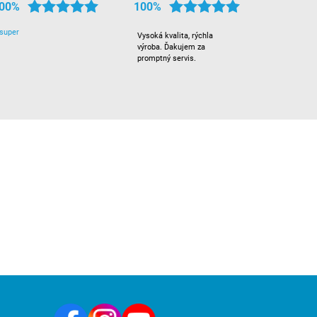
00%
100%
super
Vysoká kvalita, rýchla
výroba. Ďakujem za
promptný servis.