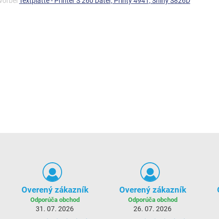
 vorbei
Textplatte - Printer S 260 Dater, Printy 4941, Shiny S826D
Overený zákazník
Overený zákazník
Odporúča obchod
Odporúča obchod
31. 07. 2026
26. 07. 2026