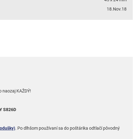
18.Nov.18
to naozaj KAŽDÝ!
NY S826D
podušky)
. Po dlhšom používaní sa do poštárika odtlačí pôvodný