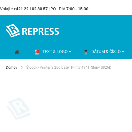
Volajte
+421 22 102 80 57
| PO - PIA
7:00 - 15:30
Skip
to
Content
TEXT & LOGO
DÁTUM & ČÍSLO
Domov
Štočok - Printer S 260 Dater, Printy 4941, Shiny S826D
Preskočiť
na
koniec
galérie
obrázkov