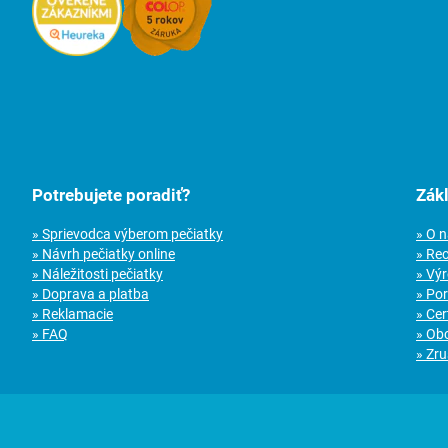
Potrebujete poradiť?
Zák
» Sprievodca výberom pečiatky
» O 
» Návrh pečiatky online
» Re
» Náležitosti pečiatky
» Vý
» Doprava a platba
» Po
» Reklamacie
» Cer
» FAQ
» Ob
» Zru