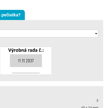
 pečiatka?
3
45 x 24 mm