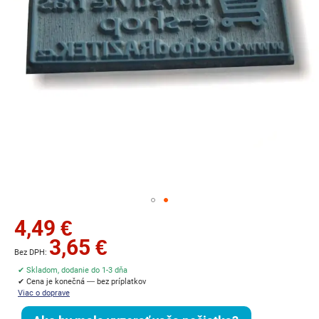
Preskočiť
4,49 €
na
3,65 €
začiatok
galérie
✔ Skladom, dodanie do 1-3 dňa
obrázkov
✔ Cena je konečná — bez príplatkov
Viac o doprave