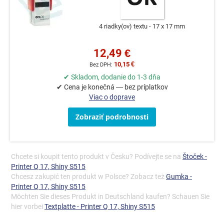
4 riadky(ov) textu
17 x 17 mm
12,49 €
10,15 €
✔ Skladom, dodanie do 1-3 dňa
✔ Cena je konečná — bez príplatkov
Viac o doprave
Zobraziť podrobnosti
Chcete si koupit tento produkt v Česku? Podívejte se na
Štoček -
Printer Q 17, Shiny S515
Chcesz zakupić ten produkt w Polsce? Zobacz też
Gumka -
Printer Q 17, Shiny S515
Möchten Sie dieses Produkt in Deutschland kaufen? Schauen Sie
hier vorbei
Textplatte - Printer Q 17, Shiny S515