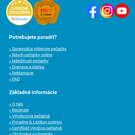
Potrebujete poradiť?
» Sprievodca výberom pečiatky
» Návrh pečiatky online
» Náležitosti pečiatky
» Doprava a platba
» Reklamacie
» FAQ
Základné informácie
» O nás
» Recenzie
» Výrobcovia pečiatok
» Poradna & Lexikon pojmov
» Certifikát výrobca pečiatok
» Obchodné podmienky