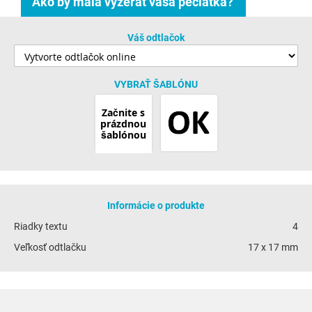
Ako by mala vyzerať vaša pečiatka?
Váš odtlačok
VYBRAŤ ŠABLÓNU
Začnite s
prázdnou
šablónou
Informácie o produkte
Riadky textu
4
Veľkosť odtlačku
17 x 17 mm