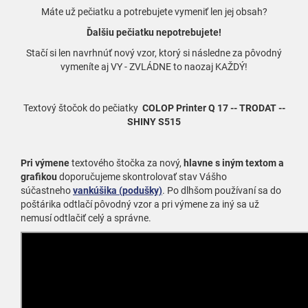
Máte už pečiatku a potrebujete vymeniť len jej obsah?
Ďalšiu pečiatku nepotrebujete!
Stačí si len navrhnúť nový vzor, ktorý si následne za pôvodný
vymeníte aj VY - ZVLÁDNE to naozaj KAŽDÝ!
Textový štočok do pečiatky
COLOP Printer Q 17 -- TRODAT --
SHINY S515
Pri výmene
textového štočka za nový,
hlavne s iným textom a
grafikou
doporučujeme skontrolovať stav Vášho
súčastneho
vankúšika (podušky)
. Po dlhšom používaní sa do
poštárika odtlačí pôvodný vzor a pri výmene za iný sa už
nemusí odtlačiť celý a správne.