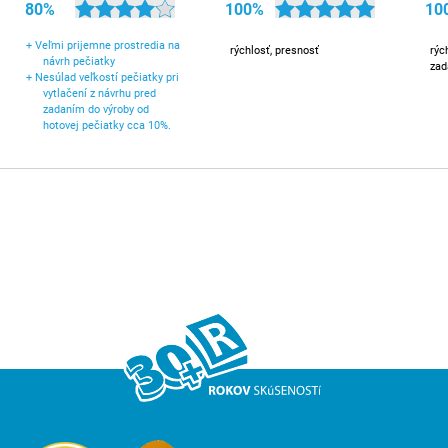
80%
100%
10
+
Veľmi prijemne prostredia na
rýchlosť, presnosť
rýc
návrh pečiatky
zad
+
Nesúlad veľkostí pečiatky pri
vytlačení z návrhu pred
zadaním do výroby od
hotovej pečiatky cca 10%.