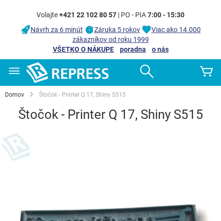
Volajte
+421 22 102 80 57
| PO - PIA
7:00 - 15:30
Návrh za 6 minút
Záruka 5 rokov
Viac ako 14.000
zákazníkov od roku 1999
VŠETKO O NÁKUPE
poradna
o nás
Skip
Search
Mô
to
Content
Domov
Štočok - Printer Q 17, Shiny S515
Štočok - Printer Q 17, Shiny S515
Preskočiť
na
koniec
galérie
obrázkov