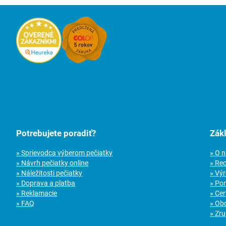
Potrebujete poradiť?
Zák
» Sprievodca výberom pečiatky
» O 
» Návrh pečiatky online
» Re
» Náležitosti pečiatky
» Vý
» Doprava a platba
» Po
» Reklamacie
» Cer
» FAQ
» Ob
» Zru