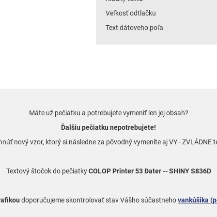
Veľkosť odtlačku
Text dátoveho poľa
Máte už pečiatku a potrebujete vymeniť len jej obsah?
Ďalšiu pečiatku nepotrebujete!
vrhnúť nový vzor, ktorý si následne za pôvodný vymeníte aj VY - ZVLÁDNE 
Textový štočok do pečiatky
COLOP Printer 53 Dater -- SHINY S836D
rafikou
doporučujeme skontrolovať stav Vášho súčastneho
vankúšika (