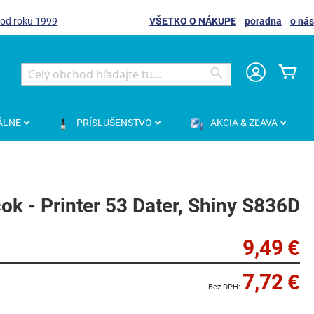
 od roku 1999
VŠETKO O NÁKUPE
poradna
o nás
Môj
Search
Search
ÁLNE
PRÍSLUŠENSTVO
AKCIA & ZĽAVA
ok - Printer 53 Dater, Shiny S836D
9,49 €
7,72 €