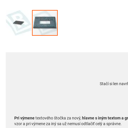
Preskočiť
na
začiatok
galérie
obrázkov
Stačí si len na
Pri výmene
textového štočka za nový,
hlavne s iným textom a g
vzor a pri výmene za iný sa už nemusí odtlačiť celý a správne.