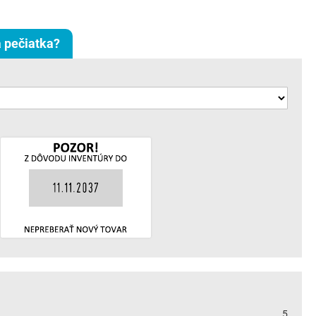
 pečiatka?
5