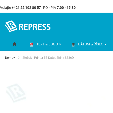
Volajte
+421 22 102 80 57
| PO - PIA
7:00 - 15:30
Skip
to
Content
TEXT & LOGO
DÁTUM & ČÍSLO
Domov
Štočok - Printer 53 Dater, Shiny S836D
Preskočiť
na
koniec
galérie
obrázkov