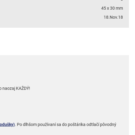
45 x 30 mm
18.Nov.18
to naozaj KAŽDÝ!
podušky)
. Po dlhšom používaní sa do poštárika odtlačí pôvodný