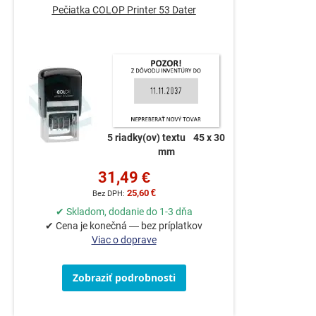
Pečiatka COLOP Printer 53 Dater
5 riadky(ov) textu
45 x 30
mm
31,49 €
25,60 €
✔ Skladom, dodanie do 1-3 dňa
✔ Cena je konečná — bez príplatkov
Viac o doprave
Zobraziť podrobnosti