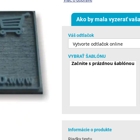
Viac o doprave
Ako by mala vyzerať vaša
Váš odtlačok
VYBRAŤ ŠABLÓNU
Začnite s prázdnou šablónou
Informácie o produkte
Riadky textu