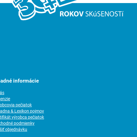
ladné informácie
nás
cenzie
robcovia pečiatok
radna & Lexikon pojmov
tifikát výrobca pečiatok
chodné podmienky
šiť objednávku