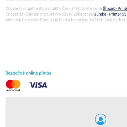
Chcete si koupit tento produkt v Česku? Podívejte se na
Štoček - Prin
Chcesz zakupić ten produkt w Polsce? Zobacz też
Gumka - Printer 53
Möchten Sie dieses Produkt in Deutschland kaufen? Schauen Sie hier