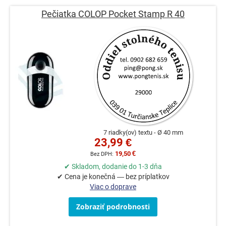
Pečiatka COLOP Pocket Stamp R 40
7 riadky(ov) textu
Ø 40 mm
23,99 €
19,50 €
✔ Skladom, dodanie do 1-3 dňa
✔ Cena je konečná — bez príplatkov
Viac o doprave
Zobraziť podrobnosti