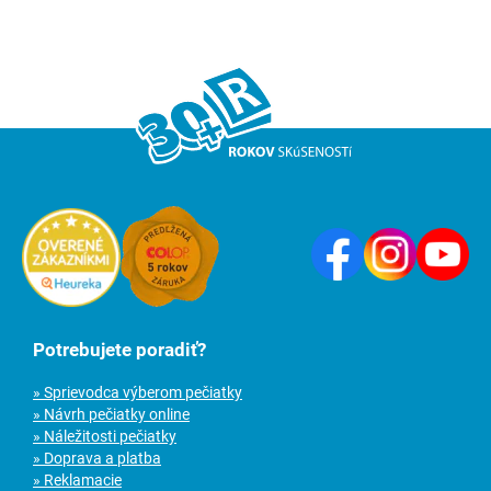
Potrebujete poradiť?
» Sprievodca výberom pečiatky
» Návrh pečiatky online
» Náležitosti pečiatky
» Doprava a platba
» Reklamacie