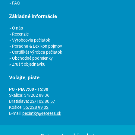
» FAQ
Základné informácie
» O nás
» Recenzie
» Výrobcovia pečiatok
» Poradna & Lexikon pojmov
» Certifikát výrobca pečiatok
» Obchodné podmienky
» Zrušiť objednávku
Volajte, píšte
PO - PIA 7:00 - 15:30
Skalica:
34/202 89 36
Bratislava:
22/102 80 57
Košice:
55/228 99 02
E-mail:
peciatky@repress.sk