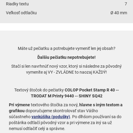
Riadky textu
7
Veľkosť odtlačku
Ø 40 mm
Máte už pečiatku a potrebujete vymeniť len jej obsah?
Ďalšiu pečiatku nepotrebujete!
Stačí si len navrhnúť nový vzor, ktorý si následne za pôvodný
vymeníte aj VY - ZVLÁDNE to naozaj KAŽDÝ!
Textový štočok do pečiatky
COLOP Pocket Stamp R 40 --
TRODAT M Printy 9440 -- SHINY SQ42
Pri výmene
textového štočka za nový,
hlavne s iným textom a
grafikou
doporučujeme skontrolovať stav Vášho
súčastneho
vankúšika (podušky)
. Po dlhšom používaní sa do
poštárika odtlačí pôvodný vzor a pri výmene za iný sa už
nemusí odtlačiť celý a správne.