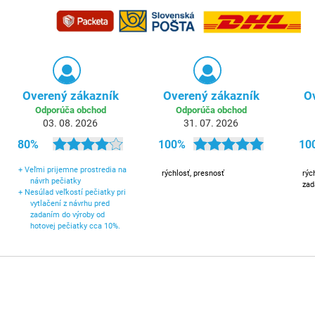
Overený zákazník
Overený zákazník
O
Odporúča obchod
Odporúča obchod
03. 08. 2026
31. 07. 2026
80%
100%
10
+
Veľmi prijemne prostredia na
rýchlosť, presnosť
rýc
návrh pečiatky
zad
+
Nesúlad veľkostí pečiatky pri
vytlačení z návrhu pred
zadaním do výroby od
hotovej pečiatky cca 10%.