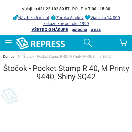
Volajte
+421 22 102 80 57
| PO - PIA
7:00 - 15:30
Návrh za 6 minút
Záruka 5 rokov
Viac ako 14.000
zákazníkov od roku 1999
VŠETKO O NÁKUPE
poradna
o nás
Skip
Search
Mô
to
Content
Domov
Štočok - Pocket Stamp R 40, M Printy 9440, Shiny SQ42
Štočok - Pocket Stamp R 40, M Printy
9440, Shiny SQ42
Preskočiť
na
koniec
galérie
obrázkov