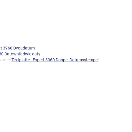
ert 3960 Dvoudatum
60 Datownik dwie daty
 vorbei
Textplatte - Expert 3960 Doppel-Datumsstempel