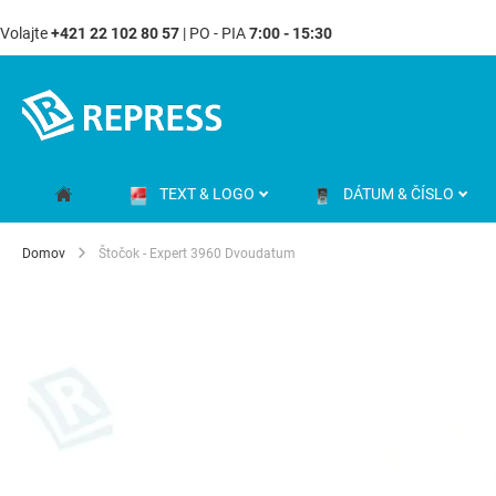
Volajte
+421 22 102 80 57
| PO - PIA
7:00 - 15:30
Skip
to
Content
TEXT & LOGO
DÁTUM & ČÍSLO
Domov
Štočok - Expert 3960 Dvoudatum
Preskočiť
na
koniec
galérie
obrázkov