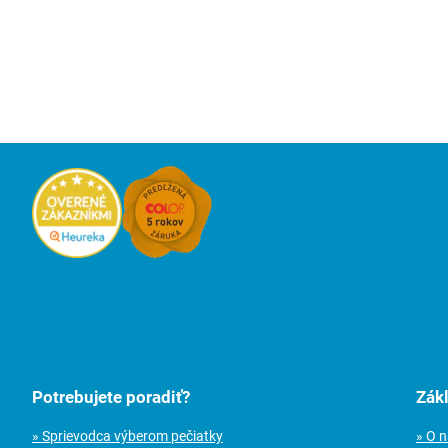
Potrebujete poradiť?
Zák
» Sprievodca výberom pečiatky
» O 