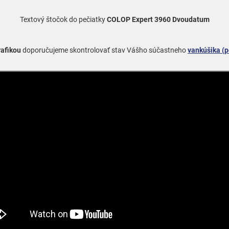
Textový štočok do pečiatky
COLOP Expert 3960 Dvoudatum
rafikou
doporučujeme skontrolovať stav Vášho súčastneho
vankúšika (