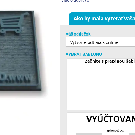
Viac o doprave
Ako by mala vyzerať vaša
Váš odtlačok
VYBRAŤ ŠABLÓNU
Začnite s prázdnou šab