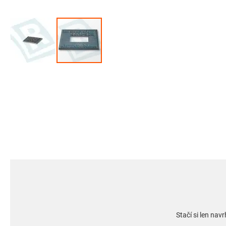
Preskočiť
na
začiatok
galérie
obrázkov
Stačí si len na