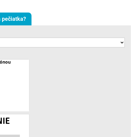
 pečiatka?
lónou