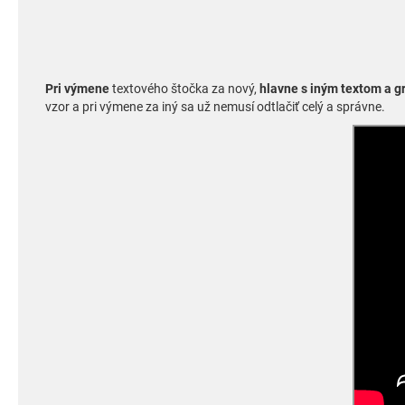
Pri výmene
textového štočka za nový,
hlavne s iným textom a g
vzor a pri výmene za iný sa už nemusí odtlačiť celý a správne.