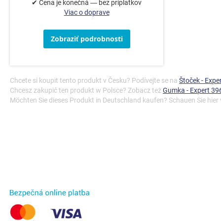
✔ Cena je konečná — bez príplatkov
Viac o doprave
Zobraziť podrobnosti
Chcete si koupit tento produkt v Česku? Podívejte se na
Štoček - Exp
Chcesz zakupić ten produkt w Polsce? Zobacz też
Gumka - Expert 39
Möchten Sie dieses Produkt in Deutschland kaufen? Schauen Sie hier