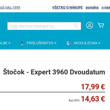
 od roku 1999
VŠETKO O NÁKUPE
poradna
o nás
Môj
Search
Search
ÁLNE
PRÍSLUŠENSTVO
AKCIA & ZĽAVA
Štočok - Expert 3960 Dvoudatum
17,99 €
14,63 €