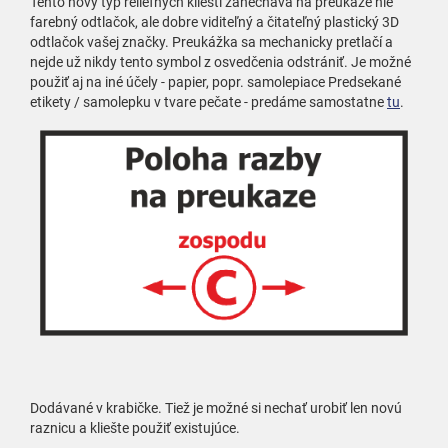
Tento nový typ reliéfnych klieští zanecháva na preukaze nie
farebný odtlačok, ale dobre viditeľný a čitateľný plastický 3D
odtlačok vašej značky. Preukážka sa mechanicky pretlačí a
nejde už nikdy tento symbol z osvedčenia odstrániť. Je možné
použiť aj na iné účely - papier, popr. samolepiace Predsekané
etikety / samolepku v tvare pečate - predáme samostatne
tu
.
Dodávané v krabičke. Tiež je možné si nechať urobiť len novú
raznicu a kliešte použiť existujúce.