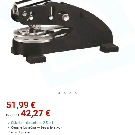
Preskočiť
51,99 €
na
42,27 €
začiatok
galérie
✔ Skladom, dodanie do 2-5 dní
obrázkov
✔ Cena je konečná — bez príplatkov
Viac o doprave