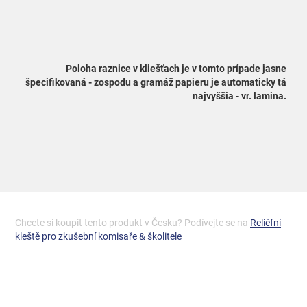
Poloha raznice v kliešťach je v tomto prípade jasne
špecifikovaná - zospodu a gramáž papieru je automaticky tá
najvyššia - vr. lamina.
Chcete si koupit tento produkt v Česku? Podívejte se na
Reliéfní
kleště pro zkušební komisaře & školitele