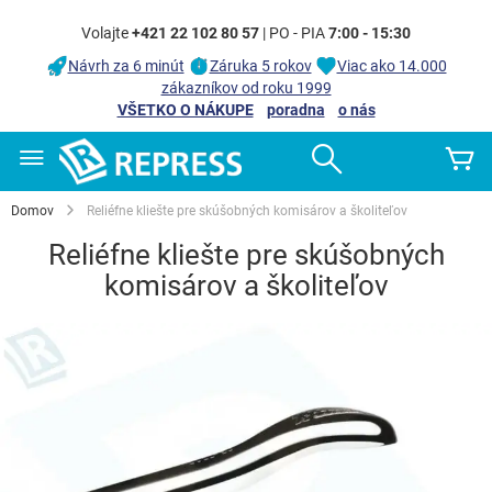
Volajte
+421 22 102 80 57
| PO - PIA
7:00 - 15:30
Návrh za 6 minút
Záruka 5 rokov
Viac ako 14.000
zákazníkov od roku 1999
VŠETKO O NÁKUPE
poradna
o nás
Skip
Search
Mô
to
Content
Domov
Reliéfne kliešte pre skúšobných komisárov a školiteľov
Reliéfne kliešte pre skúšobných
komisárov a školiteľov
Preskočiť
na
koniec
galérie
obrázkov