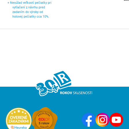
+
Nesúlad veľkostí pečiatky pri
vytlačení z návrhu pred
zadaním do výroby od
hotovej pečiatky cca 10%.