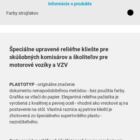
Informácie o produkte
Farby strojčekov
Špeciálne upravené reliéfne kliešte pre
skúšobných komisárov a školiteľov pre
motorové vozíky a VZV
PLASTOTYP
- originálne značenie
dokumentu nenapodobiteľnou metódou - bez použitia farby.
Grafika sa vtlačí do papier. Elegantná reliéfna pačiatka je
vyrobená z kvalitnej a pevnej oceli - vhodné ako vreckové aj na
postavenie na stôl. Vlastná raznica aj patrice klieští je
zhotovená zo špeciálneho supertvrdého plastu -
nezničiteľného.