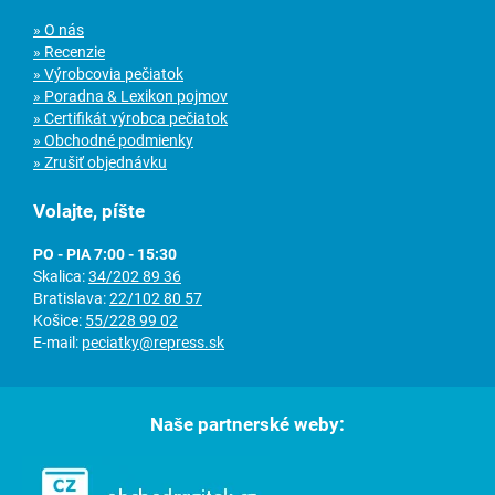
» O nás
» Recenzie
» Výrobcovia pečiatok
» Poradna & Lexikon pojmov
» Certifikát výrobca pečiatok
» Obchodné podmienky
» Zrušiť objednávku
Volajte, píšte
PO - PIA 7:00 - 15:30
Skalica:
34/202 89 36
Bratislava:
22/102 80 57
Košice:
55/228 99 02
E-mail:
peciatky@repress.sk
Naše partnerské weby: