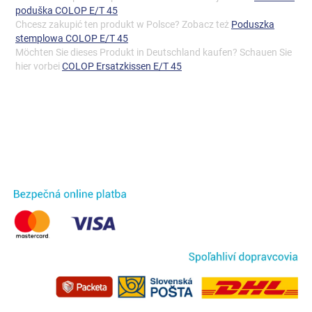
poduška COLOP E/T 45
Chcesz zakupić ten produkt w Polsce? Zobacz też
Poduszka
stemplowa COLOP E/T 45
Möchten Sie dieses Produkt in Deutschland kaufen? Schauen Sie
hier vorbei
COLOP Ersatzkissen E/T 45