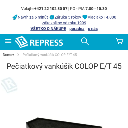
Volajte
+421 22 102 80 57
| PO - PIA
7:00 - 15:30
Návrh za 6 minút
Záruka 5 rokov
Viac ako 14.000
zákazníkov od roku 1999
VŠETKO O NÁKUPE
poradna
o nás
Skip
Search
Mô
to
Content
Domov
Pečiatkový vankúšik COLOP E/T 45
Pečiatkový vankúšik COLOP E/T 45
Preskočiť
na
koniec
galérie
obrázkov