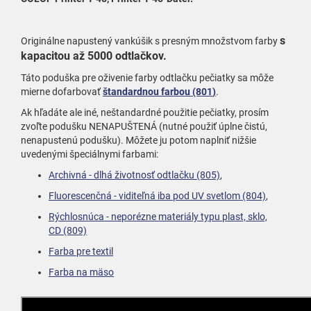
s
Originálne napustený vankúšik s presným množstvom farby
kapacitou až 5000 odtlačkov.
Táto poduška pre oživenie farby odtlačku pečiatky sa môže
mierne dofarbovať
štandardnou farbou (801
)
.
Ak hľadáte ale iné, neštandardné použitie pečiatky, prosím
zvoľte podušku NENAPUŠTENÁ (nutné použiť úplne čistú,
nenapustenú podušku). Môžete ju potom naplniť nižšie
uvedenými špeciálnymi farbami:
Archivná - dlhá životnosť odtlačku (805)
,
Fluorescenčná - viditeľná iba pod UV svetlom (804)
,
Rýchlosnúca - neporézne materiály typu plast, sklo,
CD (809)
Farba pre textil
Farba na mäso