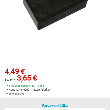
Preskočiť
4,49 €
na
3,65 €
začiatok
galérie
✔ Skladom, dodanie do 1-3 dňa
obrázkov
✔ Cena je konečná — bez príplatkov
Viac o doprave
Farba vankúšika