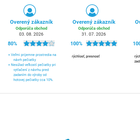
Overený zákazník
Overený zákazník
O
Odporúča obchod
Odporúča obchod
03. 08. 2026
31. 07. 2026
80%
100%
10
+
Veľmi prijemne prostredia na
rýchlosť, presnosť
rýc
návrh pečiatky
zad
+
Nesúlad veľkostí pečiatky pri
vytlačení z návrhu pred
zadaním do výroby od
hotovej pečiatky cca 10%.