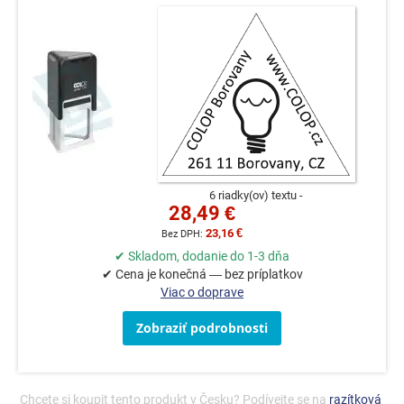
6 riadky(ov) textu
28,49 €
23,16 €
✔ Skladom, dodanie do 1-3 dňa
✔ Cena je konečná — bez príplatkov
Viac o doprave
Zobraziť podrobnosti
Chcete si koupit tento produkt v Česku? Podívejte se na
razítková