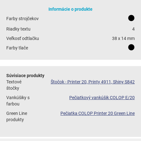
Informácie o produkte
Farby strojčekov
Riadky textu
4
Veľkosť odtlačku
38 x 14 mm
Farby tlače
Súvisiace produkty
Textové
Štočok - Printer 20, Printy 4911, Shiny S842
štočky
Vankúšiky s
Pečiatkový vankúšik COLOP E/20
farbou
Green Line
Pečiatka COLOP Printer 20 Green Line
produkty