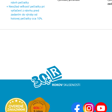
návrh pečiatky
zad
+
Nesúlad veľkostí pečiatky pri
vytlačení z návrhu pred
zadaním do výroby od
hotovej pečiatky cca 10%.