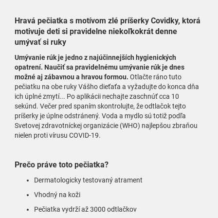
Hravá pečiatka s motívom zlé príšerky Covidky, ktorá
motivuje deti si pravidelne niekoľkokrát denne
umývať si ruky
Umývanie rúk je jedno z najúčinnejších hygienických
opatrení. Naučiť sa pravidelnému umývanie rúk je dnes
možné aj zábavnou a hravou formou.
Otlačte ráno tuto
pečiatku na obe ruky Vášho dieťaťa a vyžadujte do konca dňa
ich úplné zmytí... Po aplikácii nechajte zaschnúť cca 10
sekúnd. Večer pred spaním skontrolujte, že odtlačok tejto
príšerky je úplne odstránený. Voda a mydlo sú totiž podľa
Svetovej zdravotníckej organizácie (WHO) najlepšou zbraňou
nielen proti vírusu COVID-19.
Prečo práve toto pečiatka?
Dermatologicky testovaný atrament
Vhodný na koži
Pečiatka vydrží až 3000 odtlačkov