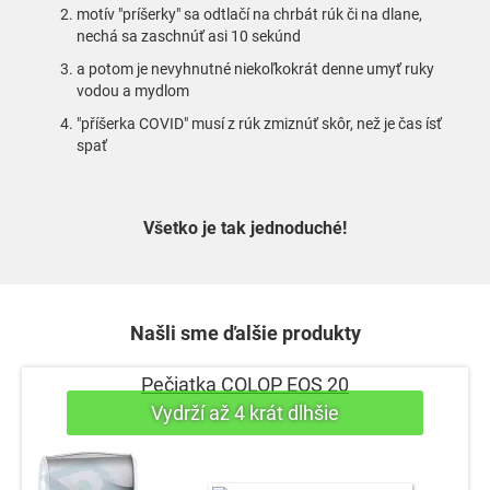
motív "príšerky" sa odtlačí na chrbát rúk či na dlane,
nechá sa zaschnúť asi 10 sekúnd
a potom je nevyhnutné niekoľkokrát denne umyť ruky
vodou a mydlom
"příšerka COVID" musí z rúk zmiznúť skôr, než je čas ísť
spať
Všetko je tak jednoduché!
Našli sme ďalšie produkty
Pečiatka COLOP EOS 20