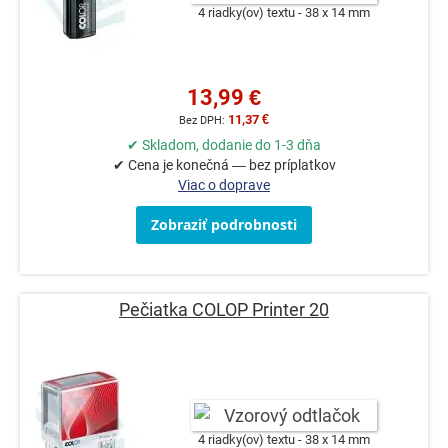
4 riadky(ov) textu
38 x 14 mm
13,99 €
11,37 €
✔ Skladom, dodanie do 1-3 dňa
✔ Cena je konečná — bez príplatkov
Viac o doprave
Zobraziť podrobnosti
Pečiatka COLOP Printer 20
4 riadky(ov) textu
38 x 14 mm