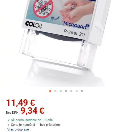
Preskočiť
11,49 €
na
9,34 €
začiatok
galérie
✔ Skladom, dodanie do 1-3 dňa
obrázkov
✔ Cena je konečná — bez príplatkov
Viac o doprave