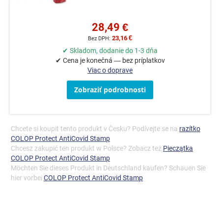
28,49 €
23,16 €
✔ Skladom, dodanie do 1-3 dňa
✔ Cena je konečná — bez príplatkov
Viac o doprave
Zobraziť podrobnosti
Chcete si koupit tento produkt v Česku? Podívejte se na
razítko
COLOP Protect AntiCovid Stamp
Chcesz zakupić ten produkt w Polsce? Zobacz też
Pieczątka
COLOP Protect AntiCovid Stamp
Möchten Sie dieses Produkt in Deutschland kaufen? Schauen Sie
hier vorbei
COLOP Protect AntiCovid Stamp