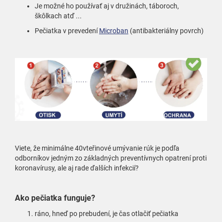
Je možné ho používať aj v družinách, táboroch,
škôlkach atď ...
Pečiatka v prevedení
Microban
(antibakteriálny povrch)
Viete, že minimálne 40vteřinové umývanie rúk je podľa
odborníkov jedným zo základných preventívnych opatrení proti
koronavírusy, ale aj rade ďalších infekcií?
Ako pečiatka funguje?
ráno, hneď po prebudení, je čas otlačiť pečiatka