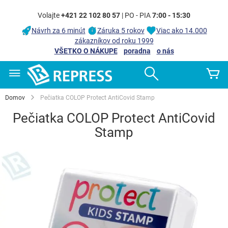
Volajte
+421 22 102 80 57
| PO - PIA
7:00 - 15:30
Návrh za 6 minút
Záruka 5 rokov
Viac ako 14.000
zákazníkov od roku 1999
VŠETKO O NÁKUPE
poradna
o nás
Skip
Search
Mô
to
Content
Domov
Pečiatka COLOP Protect AntiCovid Stamp
Pečiatka COLOP Protect AntiCovid
Stamp
Preskočiť
na
koniec
galérie
obrázkov