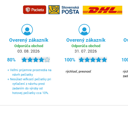
Overený zákazník
Overený zákazník
O
Odporúča obchod
Odporúča obchod
03. 08. 2026
31. 07. 2026
80%
100%
10
+
Veľmi prijemne prostredia na
rýchlosť, presnosť
rýc
návrh pečiatky
zad
+
Nesúlad veľkostí pečiatky pri
vytlačení z návrhu pred
zadaním do výroby od
hotovej pečiatky cca 10%.