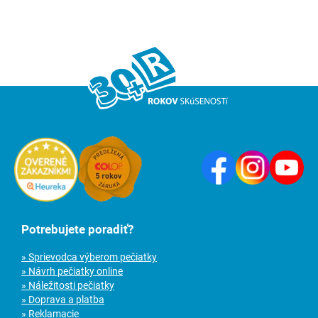
Potrebujete poradiť?
» Sprievodca výberom pečiatky
» Návrh pečiatky online
» Náležitosti pečiatky
» Doprava a platba
» Reklamacie