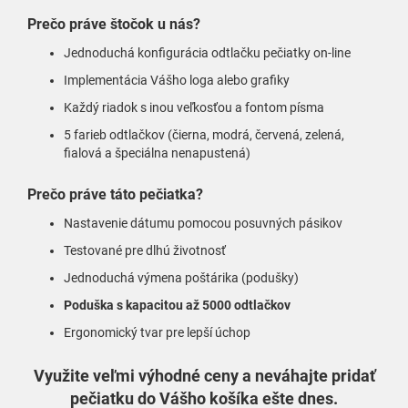
Prečo práve štočok u nás?
Jednoduchá konfigurácia odtlačku pečiatky on-line
Implementácia Vášho loga alebo grafiky
Každý riadok s inou veľkosťou a fontom písma
5 farieb odtlačkov (čierna, modrá, červená, zelená,
fialová a špeciálna nenapustená)
Prečo práve táto pečiatka?
Nastavenie dátumu pomocou posuvných pásikov
Testované pre dlhú životnosť
Jednoduchá výmena poštárika (podušky)
Poduška s kapacitou až 5000 odtlačkov
Ergonomický tvar pre lepší úchop
Využite veľmi výhodné ceny a neváhajte pridať
pečiatku do Vášho košíka ešte dnes.