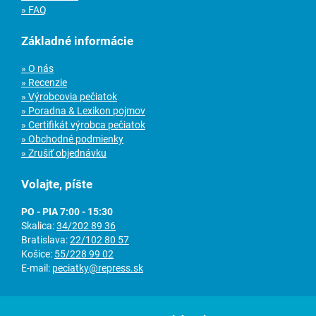
» FAQ
Základné informácie
» O nás
» Recenzie
» Výrobcovia pečiatok
» Poradna & Lexikon pojmov
» Certifikát výrobca pečiatok
» Obchodné podmienky
» Zrušiť objednávku
Volajte, píšte
PO - PIA 7:00 - 15:30
Skalica:
34/202 89 36
Bratislava:
22/102 80 57
Košice:
55/228 99 02
E-mail:
peciatky@repress.sk