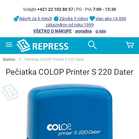
Volajte
+421 22 102 80 57
| PO - PIA
7:00 - 15:30
Návrh za 6 minút
Záruka 5 rokov
Viac ako 14.000
zákazníkov od roku 1999
VŠETKO O NÁKUPE
poradna
o nás
Skip
Search
Mô
to
Content
Domov
Pečiatka COLOP Printer S 220 Dater
Pečiatka COLOP Printer S 220 Dater
Preskočiť
na
koniec
galérie
obrázkov