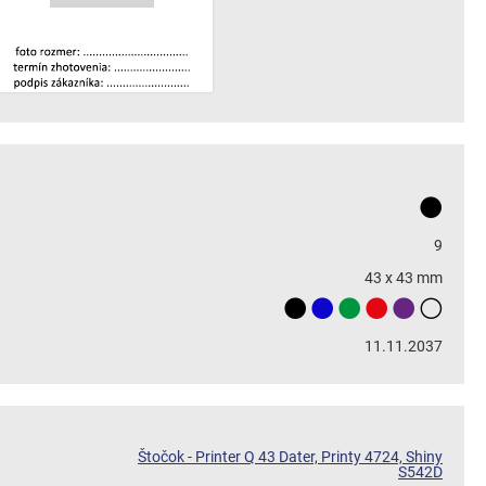
9
43 x 43 mm
11.11.2037
Štočok - Printer Q 43 Dater, Printy 4724, Shiny
S542D