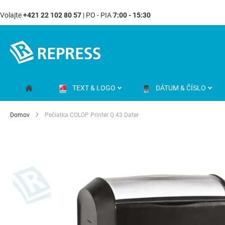
Volajte
+421 22 102 80 57
| PO - PIA
7:00 - 15:30
Skip
to
Content
TEXT & LOGO
DÁTUM & ČÍSLO
Domov
Pečiatka COLOP Printer Q 43 Dater
Preskočiť
na
koniec
galérie
obrázkov