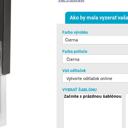
Viac o doprave
Ako by mala vyzerať vaša
Farba výrobku
Farba potlače
Váš odtlačok
VYBRAŤ ŠABLÓNU
Začnite s prázdnou šablónou