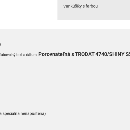
Vankúšiky s farbou
e
Porovnateľná
s TRODAT 4740/
SHINY S
ľubovolný text a dátum
.
á a špeciálna nenapustená)