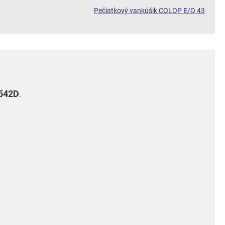
Pečiatkový vankúšik COLOP E/Q 43
542D
.