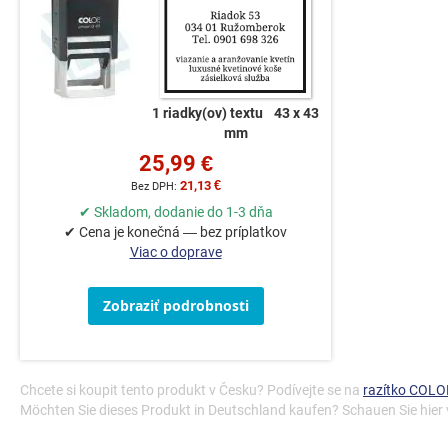
1 riadky(ov) textu
43 x 43
mm
25,99 €
21,13 €
✔ Skladom, dodanie do 1-3 dňa
✔ Cena je konečná — bez príplatkov
Viac o doprave
Zobraziť podrobnosti
Chcete si koupit tento produkt v Česku? Podívejte se na
razítko COLOP
Möchten Sie dieses Produkt in Deutschland kaufen? Schauen Sie hier