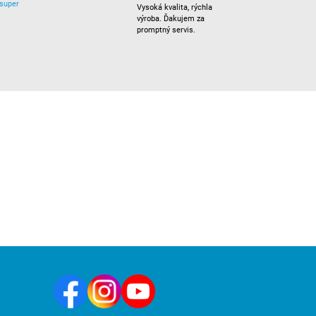
super
Vysoká kvalita, rýchla
výroba. Ďakujem za
promptný servis.