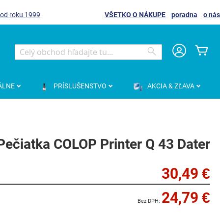
 od roku 1999
VŠETKO O NÁKUPE
poradna
o nás
Môj
Search
Search
ÁLNE
PRÍSLUŠENSTVO
AKCIA & ZĽAVA
Pečiatka COLOP Printer Q 43 Dater
30,49 €
24,79 €