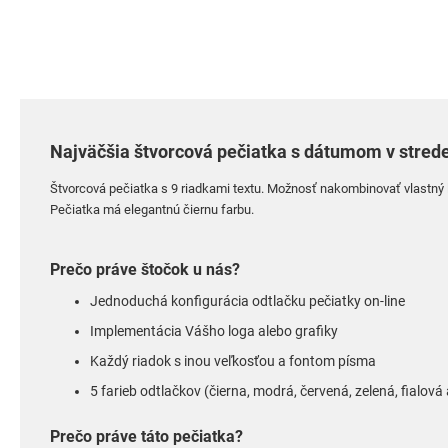
Najväčšia štvorcová pečiatka s dátumom v stred
Štvorcová pečiatka s 9 riadkami textu. Možnosť nakombinovať vlastný 
Pečiatka má elegantnú čiernu farbu
.
Prečo práve štočok u nás?
Jednoduchá konfigurácia odtlačku pečiatky on-line
Implementácia Vášho loga alebo grafiky
Každý riadok s inou veľkosťou a fontom písma
5 farieb odtlačkov (čierna, modrá, červená, zelená, fialov
Prečo práve táto pečiatka?