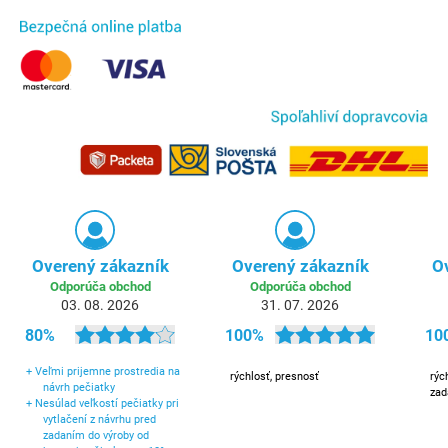
Overený zákazník
Overený zákazník
O
Odporúča obchod
Odporúča obchod
03. 08. 2026
31. 07. 2026
80%
100%
10
+
Veľmi prijemne prostredia na
rýchlosť, presnosť
rýc
návrh pečiatky
zad
+
Nesúlad veľkostí pečiatky pri
vytlačení z návrhu pred
zadaním do výroby od