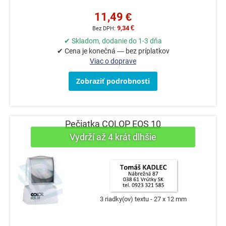
11,49 €
9,34 €
✔ Skladom, dodanie do 1-3 dňa
✔ Cena je konečná — bez príplatkov
Viac o doprave
Zobraziť podrobnosti
Pečiatka COLOP EOS 10
3 riadky(ov) textu
27 x 12 mm