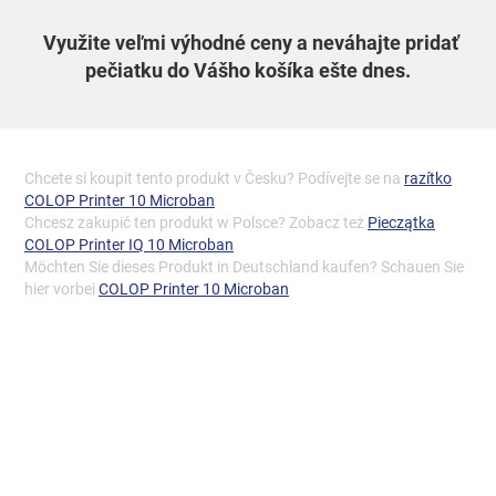
Využite veľmi výhodné ceny a neváhajte pridať
pečiatku do Vášho košíka ešte dnes.
Chcete si koupit tento produkt v Česku? Podívejte se na
razítko
COLOP Printer 10 Microban
Chcesz zakupić ten produkt w Polsce? Zobacz też
Pieczątka
COLOP Printer IQ 10 Microban
Möchten Sie dieses Produkt in Deutschland kaufen? Schauen Sie
hier vorbei
COLOP Printer 10 Microban