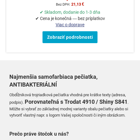
21,13 €
✔ Skladom, dodanie do 1-3 dňa
✔ Cena je konečná — bez príplatkov
Viac o doprave
Zobraziť podrobnosti
Najmenšia samofarbiaca pečiatka
,
ANTIBAKTERIÁLNÍ
Obdĺžniková trojriadková pečiatka vhodná pre krátke texty (adresa,
Porovnateľná
s Trodat 4910 / Shiny S841
podpis).
.
Môžte si vybrať zo základnej modrej varianty obalu pečiatky alebo si
vytvoriť vlastný napr. s logom Vašej spoločnosti či iným obrázkom.
Prečo práve štočok u nás?