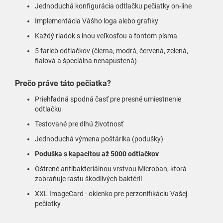
Jednoduchá konfigurácia odtlačku pečiatky on-line
Implementácia Vášho loga alebo grafiky
Každý riadok s inou veľkosťou a fontom písma
5 farieb odtlačkov (čierna, modrá, červená, zelená,
fialová a špeciálna nenapustená)
Prečo práve táto pečiatka?
Priehľadná spodná časť pre presné umiestnenie
odtlačku
Testované pre dlhú životnosť
Jednoduchá výmena poštárika (podušky)
Poduška s kapacitou až 5000 odtlačkov
Oštrené antibakteriálnou vrstvou Microban, ktorá
zabraňuje rastu škodlivých baktérií
XXL ImageCard - okienko pre perzonifikáciu Vašej
pečiatky