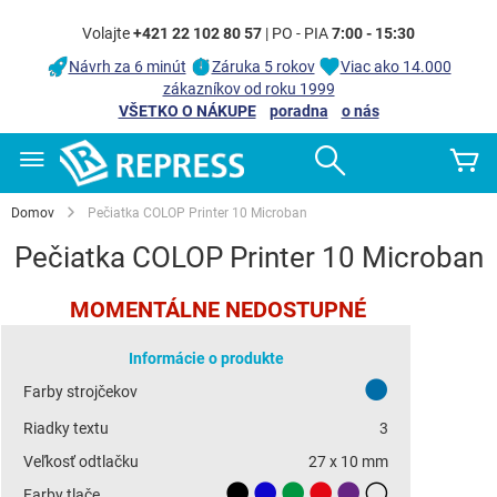
Volajte
+421 22 102 80 57
| PO - PIA
7:00 - 15:30
Návrh za 6 minút
Záruka 5 rokov
Viac ako 14.000
zákazníkov od roku 1999
VŠETKO O NÁKUPE
poradna
o nás
Skip
Search
Mô
to
Content
Domov
Pečiatka COLOP Printer 10 Microban
Pečiatka COLOP Printer 10 Microban
Preskočiť
MOMENTÁLNE NEDOSTUPNÉ
na
Preskočiť
koniec
Informácie o produkte
na
galérie
začiatok
Farby strojčekov
obrázkov
galérie
obrázkov
Riadky textu
3
Veľkosť odtlačku
27 x 10 mm
Farby tlače