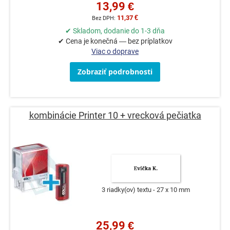
13,99 €
11,37 €
✔ Skladom, dodanie do 1-3 dňa
✔ Cena je konečná — bez príplatkov
Viac o doprave
Zobraziť podrobnosti
kombinácie Printer 10 + vrecková pečiatka
3 riadky(ov) textu
27 x 10 mm
25,99 €