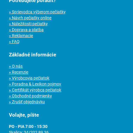
Potrebujete poradiť?
» Sprievodca výberom pečiatky
» Návrh pečiatky online
» Náležitosti pečiatky
» Doprava a platba
» Reklamacie
» FAQ
Základné informácie
» O nás
» Recenzie
» Výrobcovia pečiatok
» Poradna & Lexikon pojmov
» Certifikát výrobca pečiatok
» Obchodné podmienky
» Zrušiť objednávku
Volajte, píšte
PO - PIA 7:00 - 15:30
Skalica:
34/202 89 36