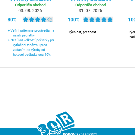
Odporúča obchod
Odporúča obchod
03. 08. 2026
31. 07. 2026
80%
100%
10
+
Veľmi prijemne prostredia na
rýchlosť, presnosť
rýc
návrh pečiatky
zad
+
Nesúlad veľkostí pečiatky pri
vytlačení z návrhu pred
zadaním do výroby od
hotovej pečiatky cca 10%.