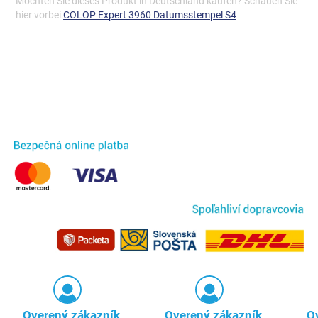
Möchten Sie dieses Produkt in Deutschland kaufen? Schauen Sie
hier vorbei
COLOP Expert 3960 Datumsstempel S4
Overený zákazník
Overený zákazník
O