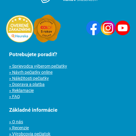
Potrebujete poradiť?
» Sprievodca výberom pečiatky
» Návrh pečiatky online
» Náležitosti pečiatky
» Doprava a platba
» Reklamacie
» FAQ
Základné informácie
» O nás
» Recenzie
» Výrobcovia pečiatok