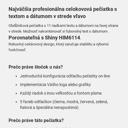
Najväčšia profesionálna celokovová pečiatka s
textom a dátumom v strede vľavo
Obdĺžniková pečiatka s 11 riadkami textu a dátumom na ľavej strane
v strede. Možnosť nakombinovať si ľubovolný text s dátumom
.
Porovnateľná
s
Shiny HIM6114
.
Robustný celokovový design, ktorý zaručuje stabilitu a výbornú
funkčnosť
.
Prečo práve štočok u nás?
Jednoduchá konfigurácia odtlačku pečiatky on-line
Implementácia Vášho loga alebo grafiky
Každý riadok s inou veľkosťou a fontom písma
5 farieb odtlačkov (čierna, modrá, červená, zelená,
fialová a špeciálna nenapustená)
Prečo práve táto pečiatka?