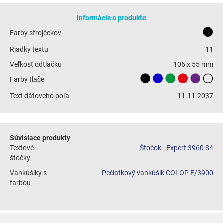
Informácie o produkte
Farby strojčekov
Riadky textu
11
Veľkosť odtlačku
106 x 55 mm
Farby tlače
Text dátoveho poľa
11.11.2037
Súvisiace produkty
Textové
Štočok - Expert 3960 S4
štočky
Vankúšiky s
Pečiatkový vankúšik COLOP E/3900
farbou