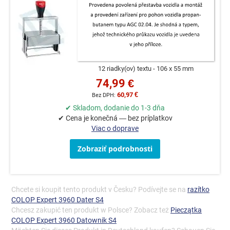
12 riadky(ov) textu
106 x 55 mm
74,99 €
60,97 €
✔ Skladom, dodanie do 1-3 dňa
✔ Cena je konečná — bez príplatkov
Viac o doprave
Zobraziť podrobnosti
Chcete si koupit tento produkt v Česku? Podívejte se na
razítko
COLOP Expert 3960 Dater S4
Chcesz zakupić ten produkt w Polsce? Zobacz też
Pieczątka
COLOP Expert 3960 Datownik S4