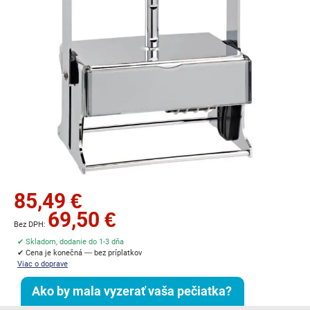
Preskočiť
85,49 €
na
69,50 €
začiatok
galérie
✔ Skladom, dodanie do 1-3 dňa
obrázkov
✔ Cena je konečná — bez príplatkov
Viac o doprave
Ako by mala vyzerať vaša pečiatka?