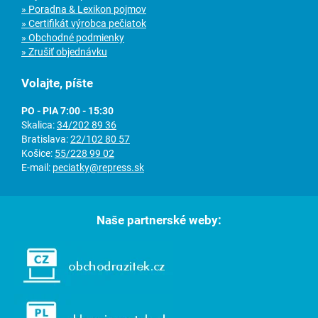
» Poradna & Lexikon pojmov
» Certifikát výrobca pečiatok
» Obchodné podmienky
» Zrušiť objednávku
Volajte, píšte
PO - PIA 7:00 - 15:30
Skalica:
34/202 89 36
Bratislava:
22/102 80 57
Košice:
55/228 99 02
E-mail:
peciatky@repress.sk
Naše partnerské weby: