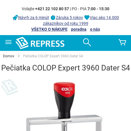
Volajte
+421 22 102 80 57
| PO - PIA
7:00 - 15:30
Návrh za 6 minút
Záruka 5 rokov
Viac ako 14.000
zákazníkov od roku 1999
VŠETKO O NÁKUPE
poradna
o nás
Skip
Search
Mô
to
Content
Domov
Pečiatka COLOP Expert 3960 Dater S4
Pečiatka COLOP Expert 3960 Dater S4
Preskočiť
na
koniec
galérie
obrázkov