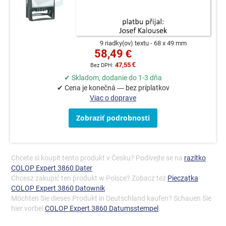
9 riadky(ov) textu
68 x 49 mm
58,49 €
47,55 €
✔ Skladom, dodanie do 1-3 dňa
✔ Cena je konečná — bez príplatkov
Viac o doprave
Zobraziť podrobnosti
Chcete si koupit tento produkt v Česku? Podívejte se na
razítko
COLOP Expert 3860 Dater
Chcesz zakupić ten produkt w Polsce? Zobacz też
Pieczątka
COLOP Expert 3860 Datownik
Möchten Sie dieses Produkt in Deutschland kaufen? Schauen Sie
hier vorbei
COLOP Expert 3860 Datumsstempel