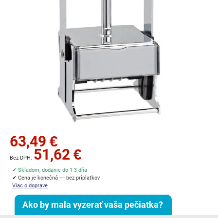
Preskočiť
63,49 €
na
51,62 €
začiatok
galérie
✔ Skladom, dodanie do 1-3 dňa
obrázkov
✔ Cena je konečná — bez príplatkov
Viac o doprave
Ako by mala vyzerať vaša pečiatka?