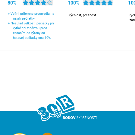
80%
100%
10
+
Veľmi prijemne prostredia na
rýchlosť, presnosť
rýc
návrh pečiatky
zad
+
Nesúlad veľkostí pečiatky pri
vytlačení z návrhu pred
zadaním do výroby od
hotovej pečiatky cca 10%.