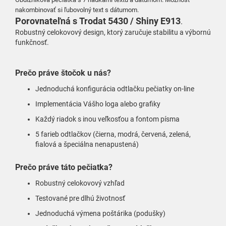
nakombinovať si ľubovolný text s dátumom
.
Porovnateľná
s
Trodat 5430 / Shiny E913
.
Robustný celokovový design, ktorý zaručuje stabilitu a výbornú
funkčnosť.
Prečo práve štočok u nás?
Jednoduchá konfigurácia odtlačku pečiatky on-line
Implementácia Vášho loga alebo grafiky
Každý riadok s inou veľkosťou a fontom písma
5 farieb odtlačkov (čierna, modrá, červená, zelená,
fialová a špeciálna nenapustená)
Prečo práve táto pečiatka?
Robustný celokovový vzhľad
Testované pre dlhú životnosť
Jednoduchá výmena poštárika (podušky)