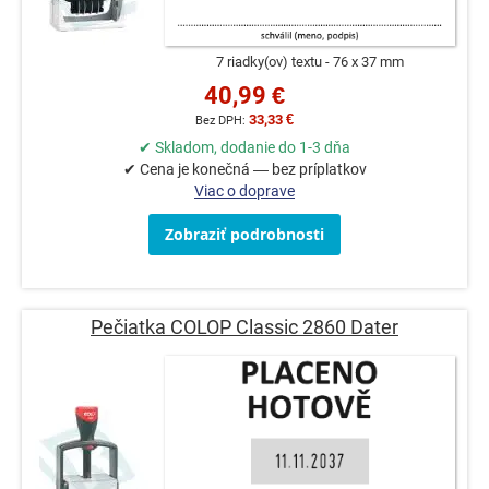
7 riadky(ov) textu
76 x 37 mm
40,99 €
33,33 €
✔ Skladom, dodanie do 1-3 dňa
✔ Cena je konečná — bez príplatkov
Viac o doprave
Zobraziť podrobnosti
Pečiatka COLOP Classic 2860 Dater