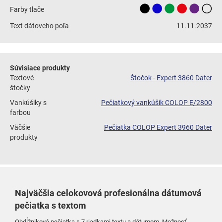
Farby tlače
Text dátoveho poľa
11.11.2037
Súvisiace produkty
Textové
Štočok - Expert 3860 Dater
štočky
Vankúšiky s
Pečiatkový vankúšik COLOP E/2800
farbou
Väčšie
Pečiatka COLOP Expert 3960 Dater
produkty
Najväčšia celokovová profesionálna dátumová
pečiatka s textom
Obdĺžniková pečiatka s 7 riadkami textu a dátumom. Možnosť