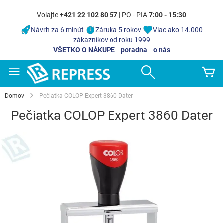
Volajte
+421 22 102 80 57
| PO - PIA
7:00 - 15:30
Návrh za 6 minút
Záruka 5 rokov
Viac ako 14.000
zákazníkov od roku 1999
VŠETKO O NÁKUPE
poradna
o nás
Skip
Search
Mô
to
Content
Domov
Pečiatka COLOP Expert 3860 Dater
Pečiatka COLOP Expert 3860 Dater
Preskočiť
na
koniec
galérie
obrázkov