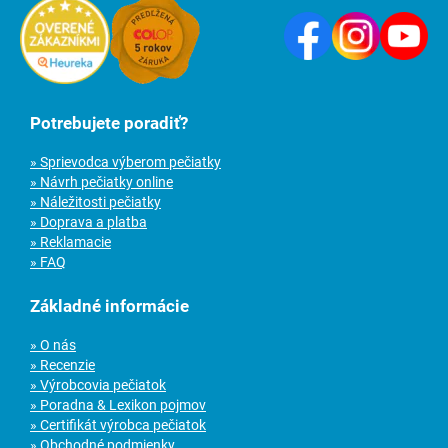
Potrebujete poradiť?
» Sprievodca výberom pečiatky
» Návrh pečiatky online
» Náležitosti pečiatky
» Doprava a platba
» Reklamacie
» FAQ
Základné informácie
» O nás
» Recenzie
» Výrobcovia pečiatok
» Poradna & Lexikon pojmov
» Certifikát výrobca pečiatok
» Obchodné podmienky