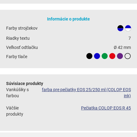
Informácie o produkte
Farby strojčekov
Riadky textu
7
Veľkosť odtlačku
Ø 42 mm
Farby tlače
Súvisiace produkty
Vankúšiky s
farba pre pečiatky EOS 25/250 ml (COLOP EOS
farbou
ink)
Väčšie
Pečiatka COLOP EOS R 45
produkty