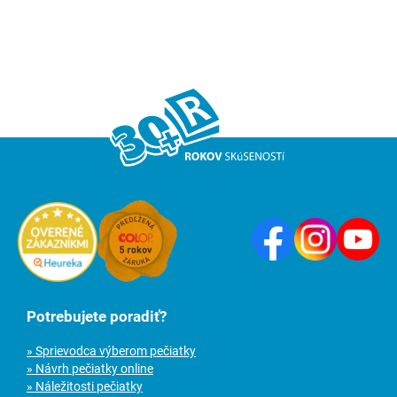
Potrebujete poradiť?
» Sprievodca výberom pečiatky
» Návrh pečiatky online
» Náležitosti pečiatky