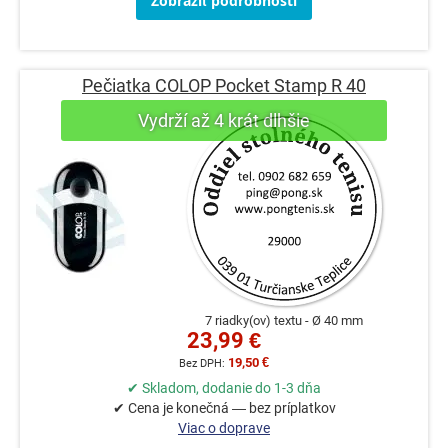
Zobraziť podrobnosti
Pečiatka COLOP Pocket Stamp R 40
7 riadky(ov) textu
Ø 40 mm
23,99 €
19,50 €
✔ Skladom, dodanie do 1-3 dňa
✔ Cena je konečná — bez príplatkov
Viac o doprave