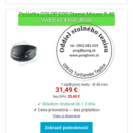
Pečiatka COLOP EOS Stamp Mouse R 40
7 riadky(ov) textu
Ø 40 mm
31,49 €
25,60 €
✔ Skladom, dodanie do 1-3 dňa
✔ Cena je konečná — bez príplatkov
Viac o doprave
Zobraziť podrobnosti