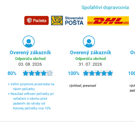
Overený zákazník
Overený zákazník
O
Odporúča obchod
Odporúča obchod
03. 08. 2026
31. 07. 2026
80%
100%
10
+
Veľmi prijemne prostredia na
rýchlosť, presnosť
rýc
návrh pečiatky
zad
+
Nesúlad veľkostí pečiatky pri
vytlačení z návrhu pred
zadaním do výroby od
hotovej pečiatky cca 10%.