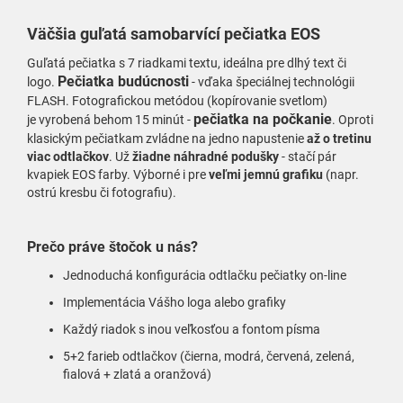
Väčšia
guľatá samobarvící pečiatka EOS
Guľatá pečiatka s 7 riadkami textu, ideálna pre dlhý text či
Pečiatka budúcnosti
logo.
- vďaka špeciálnej technológii
FLASH. Fotografickou metódou (kopírovanie svetlom)
pečiatka na počkanie
je vyrobená behom 15 minút -
.
Oproti
klasickým pečiatkam zvládne na jedno napustenie
až o tretinu
viac odtlačkov
.
Už
žia
dne náhradné podušky
- stačí pár
kvapiek EOS farby. Výborné i pre
veľmi jemnú grafiku
(napr.
ostrú kresbu či fotografiu).
Prečo práve štočok u nás?
Jednoduchá konfigurácia odtlačku pečiatky on-line
Implementácia Vášho loga alebo grafiky
Každý riadok s inou veľkosťou a fontom písma
5+2 farieb odtlačkov (čierna, modrá, červená, zelená,
fialová + zlatá a oranžová)