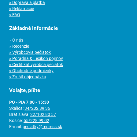
» Doprava a platba
» Reklamacie
» FAQ
Základné informácie
» O nás
» Recenzie
» Výrobcovia pečiatok
» Poradna & Lexikon pojmov
» Certifikát výrobca pečiatok
» Obchodné podmienky
» Zrušiť objednávku
Volajte, píšte
PO - PIA 7:00 - 15:30
Skalica:
34/202 89 36
Bratislava:
22/102 80 57
Košice:
55/228 99 02
E-mail:
peciatky@repress.sk