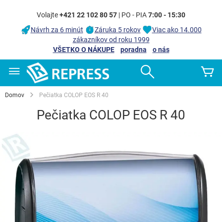
Volajte
+421 22 102 80 57
| PO - PIA
7:00 - 15:30
Návrh za 6 minút
Záruka 5 rokov
Viac ako 14.000
zákazníkov od roku 1999
VŠETKO O NÁKUPE
poradna
o nás
Skip
Search
Mô
to
Content
Domov
Pečiatka COLOP EOS R 40
Pečiatka COLOP EOS R 40
Preskočiť
na
koniec
galérie
obrázkov