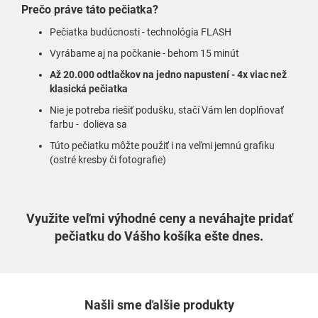
Prečo práve táto pečiatka?
Pečiatka budúcnosti - technológia FLASH
Vyrábame aj na počkanie - behom 15 minút
Až 20.000 odtlačkov na jedno napustení - 4x viac než
klasická pečiatka
Nie je potreba riešiť podušku, stačí Vám len doplňovať
farbu - dolieva sa
Túto pečiatku môžte použiť i na veľmi jemnú grafiku
(ostré kresby či fotografie)
Využite veľmi výhodné ceny a neváhajte pridať
pečiatku do Vášho košíka ešte dnes.
Našli sme ďalšie produkty