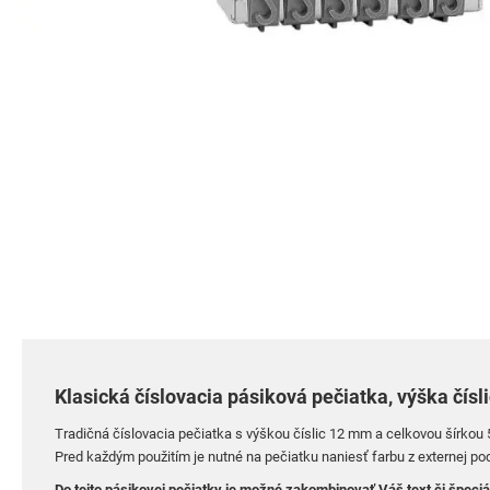
Preskočiť
na
začiatok
galérie
obrázkov
Klasická číslovacia pásiková pečiatka, výška čísl
Tradičná číslovacia pečiatka s výškou číslic 12 mm a celkovou šírko
Pred každým použitím je nutné
na pečiatku
naniesť farbu z externej po
Do tejto pásikovej pečiatky je možné zakombinovať Váš text či špeciá