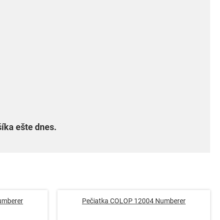
íka ešte dnes.
umberer
Pečiatka COLOP 12004 Numberer