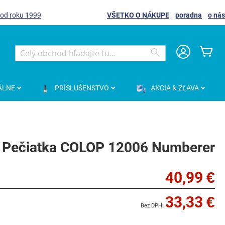
 od roku 1999
VŠETKO O NÁKUPE
poradna
o nás
Môj
Search
Search
ÁLNE
PRÍSLUŠENSTVO
AKCIA & ZĽAVA
Pečiatka COLOP 12006 Numberer
40,99 €
33,33 €