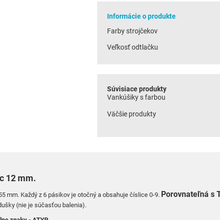
Informácie o produkte
Farby strojčekov
Veľkosť odtlačku
Súvisiace produkty
Vankúšiky s farbou
Väčšie produkty
ic 12 mm.
Porovnateľná s
u 55 mm.
Každý z 6 pásikov je otočný a obsahuje číslice 0-9.
dušky (nie je súčasťou balenia).
lne znaky - ATYP.