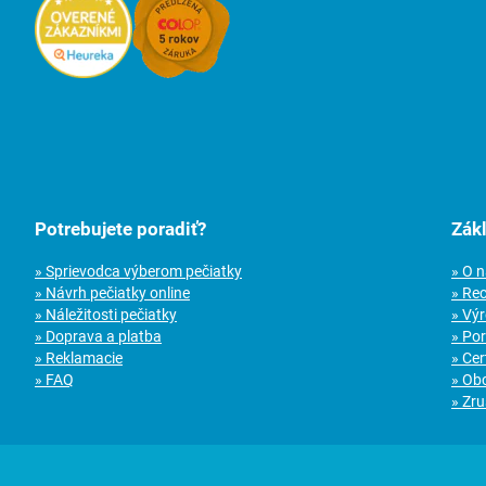
Potrebujete poradiť?
Zák
» Sprievodca výberom pečiatky
» O 
» Návrh pečiatky online
» Re
» Náležitosti pečiatky
» Vý
» Doprava a platba
» Po
» Reklamacie
» Cer
» FAQ
» Ob
» Zru