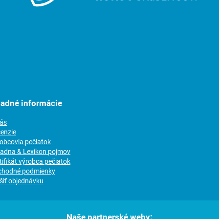
ladné informácie
nás
cenzie
robcovia pečiatok
radna & Lexikon pojmov
tifikát výrobca pečiatok
chodné podmienky
šiť objednávku
Naše partnerské weby: