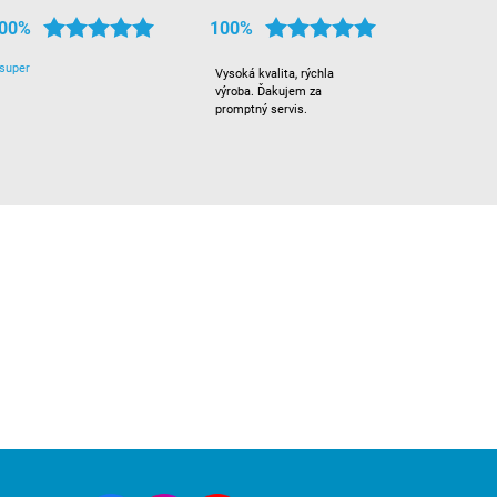
00%
100%
super
Vysoká kvalita, rýchla
výroba. Ďakujem za
promptný servis.