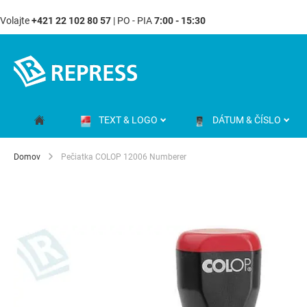
Volajte
+421 22 102 80 57
| PO - PIA
7:00 - 15:30
Skip
to
Content
TEXT & LOGO
DÁTUM & ČÍSLO
Domov
Pečiatka COLOP 12006 Numberer
Preskočiť
na
koniec
galérie
obrázkov