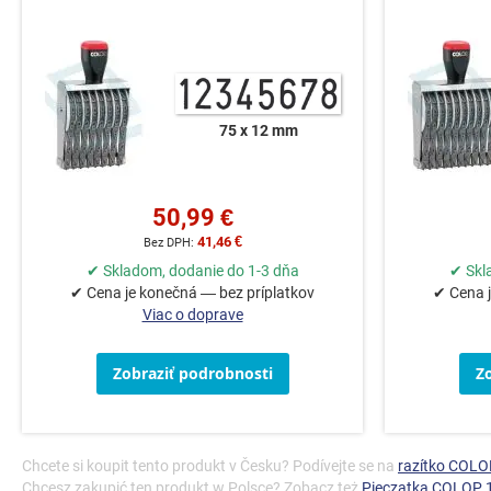
75 x 12 mm
50,99 €
41,46 €
✔ Skladom, dodanie do 1-3 dňa
✔ Skl
✔ Cena je konečná — bez príplatkov
✔ Cena j
Viac o doprave
Zobraziť podrobnosti
Z
Chcete si koupit tento produkt v Česku? Podívejte se na
razítko COL
Chcesz zakupić ten produkt w Polsce? Zobacz też
Pieczątka COLOP 