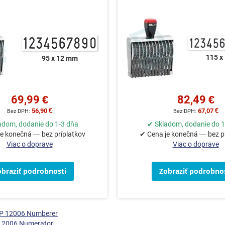
115 x
95 x 12 mm
69,99 €
82,49 €
56,90 €
67,07 €
adom, dodanie do 1-3 dňa
✔ Skladom, dodanie do 1
e konečná — bez príplatkov
✔ Cena je konečná — bez p
Viac o doprave
Viac o doprave
obraziť podrobnosti
Zobraziť podrobnos
OP 12006 Numberer
12006 Numerator