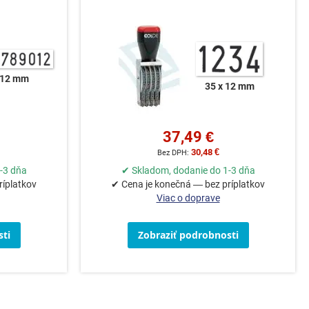
 12 mm
35 x 12 mm
37,49 €
30,48 €
-3 dňa
✔ Skladom, dodanie do 1-3 dňa
ríplatkov
✔ Cena je konečná — bez príplatkov
Viac o doprave
ti
Zobraziť podrobnosti