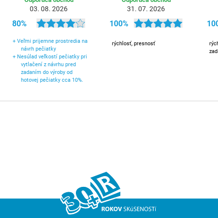
03. 08. 2026
31. 07. 2026
80%
100%
10
+
Veľmi prijemne prostredia na
rýchlosť, presnosť
rýc
návrh pečiatky
zad
+
Nesúlad veľkostí pečiatky pri
vytlačení z návrhu pred
zadaním do výroby od
hotovej pečiatky cca 10%.