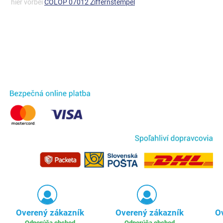
hier vorbei
COLOP 07012 Ziffernstempel
Overený zákazník
Overený zákazník
O
Odporúča obchod
Odporúča obchod