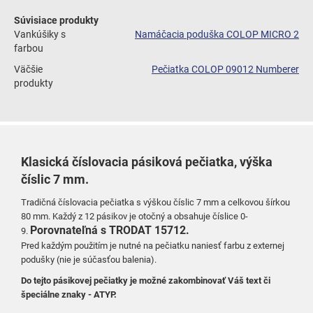
Súvisiace produkty
Vankúšiky s
Namáčacia poduška COLOP MICRO 2
farbou
Väčšie
Pečiatka COLOP 09012 Numberer
produkty
Klasická číslovacia pásiková pečiatka, výška
číslic 7 mm.
Tradičná číslovacia pečiatka s výškou číslic 7 mm a celkovou šírkou
80 mm.
Každý z 12 pásikov je otočný a obsahuje číslice 0-
Porovnateľná s TRODAT 15712.
9.
Pred každým použitím je nutné
na pečiatku
naniesť farbu z externej
podušky (nie je súčasťou balenia).
Do tejto pásikovej pečiatky je možné zakombinovať Váš text či
špeciálne znaky - ATYP.