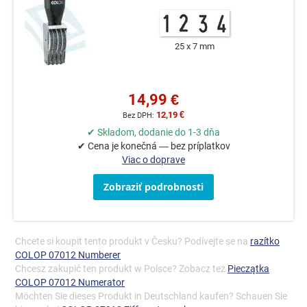
25 x 7 mm
14,99 €
12,19 €
✔ Skladom, dodanie do 1-3 dňa
✔ Cena je konečná — bez príplatkov
Viac o doprave
Zobraziť podrobnosti
Chcete si koupit tento produkt v Česku? Podívejte se na
razítko
COLOP 07012 Numberer
Chcesz zakupić ten produkt w Polsce? Zobacz też
Pieczątka
COLOP 07012 Numerator
Möchten Sie dieses Produkt in Deutschland kaufen? Schauen Sie